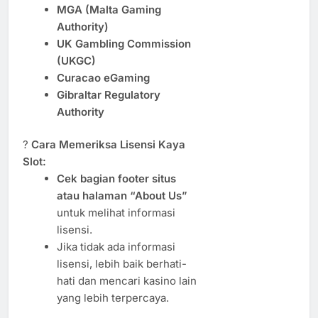
MGA (Malta Gaming
Authority)
UK Gambling Commission
(UKGC)
Curacao eGaming
Gibraltar Regulatory
Authority
?
Cara Memeriksa Lisensi Kaya
Slot:
Cek bagian footer situs
atau halaman “About Us”
untuk melihat informasi
lisensi.
Jika tidak ada informasi
lisensi, lebih baik berhati-
hati dan mencari kasino lain
yang lebih terpercaya.