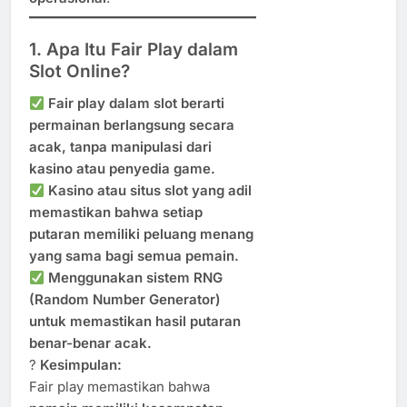
1. Apa Itu Fair Play dalam
Slot Online?
Fair play dalam slot berarti
permainan berlangsung secara
acak, tanpa manipulasi dari
kasino atau penyedia game.
Kasino atau situs slot yang adil
memastikan bahwa setiap
putaran memiliki peluang menang
yang sama bagi semua pemain.
Menggunakan sistem RNG
(Random Number Generator)
untuk memastikan hasil putaran
benar-benar acak.
?
Kesimpulan:
Fair play memastikan bahwa