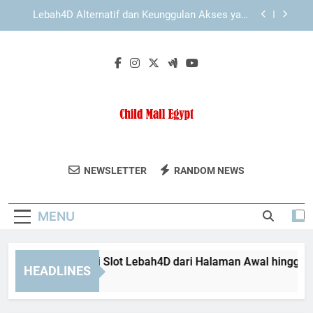
Skip
Panduan Akses Slot Lebah4D di Android dan iOS
to
content
Cara Menggunakan LAE138 Login untuk
Pengguna Baru
Panduan Navigasi Slot Lebah4D dari Halaman
Awal hingga Akun Siap Digunakan
Lebah4D Alternatif dan Keunggulan Akses yang
Lebih Fleksibel
Panduan Akses Slot Lebah4D di Android dan iOS
Child Mall Egypt
Dapatkan Perlengkapan Anak Terbaik Di
Cara Menggunakan LAE138 Login untuk
NEWSLETTER
RANDOM NEWS
Pengguna Baru
Child Mall Egypt.
MENU
anduan Navigasi Slot Lebah4D dari Halaman Awal hingga Akun
HEADLINES
Months Ago