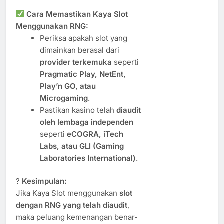
Cara Memastikan Kaya Slot
Menggunakan RNG:
Periksa apakah slot yang
dimainkan berasal dari
provider terkemuka
seperti
Pragmatic Play, NetEnt,
Play’n GO, atau
Microgaming
.
Pastikan kasino telah
diaudit
oleh lembaga independen
seperti
eCOGRA, iTech
Labs, atau GLI (Gaming
Laboratories International)
.
?
Kesimpulan:
Jika Kaya Slot menggunakan
slot
dengan RNG yang telah diaudit
,
maka peluang kemenangan benar-