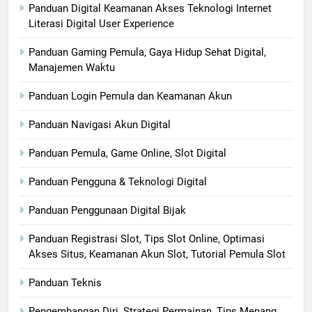
Panduan Digital Keamanan Akses Teknologi Internet
Literasi Digital User Experience
Panduan Gaming Pemula, Gaya Hidup Sehat Digital,
Manajemen Waktu
Panduan Login Pemula dan Keamanan Akun
Panduan Navigasi Akun Digital
Panduan Pemula, Game Online, Slot Digital
Panduan Pengguna & Teknologi Digital
Panduan Penggunaan Digital Bijak
Panduan Registrasi Slot, Tips Slot Online, Optimasi
Akses Situs, Keamanan Akun Slot, Tutorial Pemula Slot
Panduan Teknis
Pengembangan Diri, Strategi Permainan, Tips Menang.