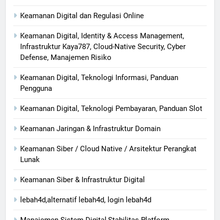
Keamanan Digital dan Regulasi Online
Keamanan Digital, Identity & Access Management,
Infrastruktur Kaya787, Cloud-Native Security, Cyber
Defense, Manajemen Risiko
Keamanan Digital, Teknologi Informasi, Panduan
Pengguna
Keamanan Digital, Teknologi Pembayaran, Panduan Slot
Keamanan Jaringan & Infrastruktur Domain
Keamanan Siber / Cloud Native / Arsitektur Perangkat
Lunak
Keamanan Siber & Infrastruktur Digital
lebah4d,alternatif lebah4d, login lebah4d