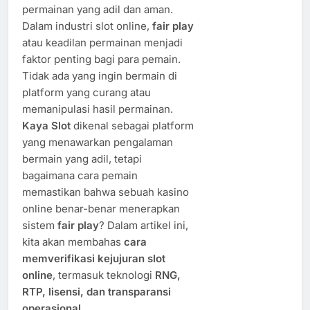
permainan yang adil dan aman.
Dalam industri slot online,
fair play
atau keadilan permainan menjadi
faktor penting bagi para pemain.
Tidak ada yang ingin bermain di
platform yang curang atau
memanipulasi hasil permainan.
Kaya Slot
dikenal sebagai platform
yang menawarkan pengalaman
bermain yang adil, tetapi
bagaimana cara pemain
memastikan bahwa sebuah kasino
online benar-benar menerapkan
sistem
fair play
? Dalam artikel ini,
kita akan membahas
cara
memverifikasi kejujuran slot
online
, termasuk teknologi
RNG,
RTP, lisensi, dan transparansi
operasional
.