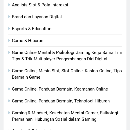
Analisis Slot & Pola Interaksi
Brand dan Layanan Digital
Esports & Education
Game & Hiburan
Game Online Mental & Psikologi Gaming Kerja Sama Tim
Tips & Trik Multiplayer Pengembangan Diri Digital
Game Online, Mesin Slot, Slot Online, Kasino Online, Tips
Bermain Game
Game Online, Panduan Bermain, Keamanan Online
Game Online, Panduan Bermain, Teknologi Hiburan
Gaming & Mindset, Kesehatan Mental Gamer, Psikologi
Permainan, Hubungan Sosial dalam Gaming