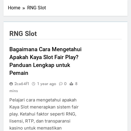
Home
RNG Slot
RNG Slot
Bagaimana Cara Mengetahui
Apakah Kaya Slot Fair Play?
Panduan Lengkap untuk
Pemain
2ca64f1
1 year ago
0
8
mins
Pelajari cara mengetahui apakah
Kaya Slot menerapkan sistem fair
play. Ketahui faktor seperti RNG,
lisensi, RTP, dan transparansi
kasino untuk memastikan