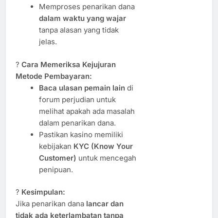
Memproses penarikan dana
dalam waktu yang wajar
tanpa alasan yang tidak
jelas.
?
Cara Memeriksa Kejujuran
Metode Pembayaran:
Baca ulasan pemain lain
di
forum perjudian untuk
melihat apakah ada masalah
dalam penarikan dana.
Pastikan kasino memiliki
kebijakan
KYC (Know Your
Customer)
untuk mencegah
penipuan.
?
Kesimpulan:
Jika penarikan dana
lancar dan
tidak ada keterlambatan tanpa