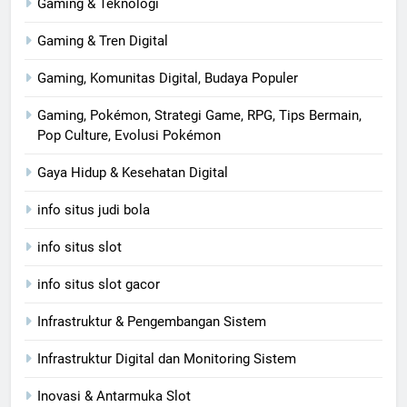
Gaming & Teknologi
Gaming & Tren Digital
Gaming, Komunitas Digital, Budaya Populer
Gaming, Pokémon, Strategi Game, RPG, Tips Bermain,
Pop Culture, Evolusi Pokémon
Gaya Hidup & Kesehatan Digital
info situs judi bola
info situs slot
info situs slot gacor
Infrastruktur & Pengembangan Sistem
Infrastruktur Digital dan Monitoring Sistem
Inovasi & Antarmuka Slot