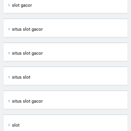
slot gacor
situs slot gacor
situs slot gacor
situs slot
situs slot gacor
slot