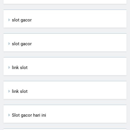
slot gacor
slot gacor
link slot
link slot
Slot gacor hari ini