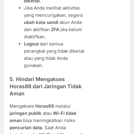
dikenal
.
Jika Anda melihat aktivitas
yang mencurigakan, segera
ubah kata sandi
akun Anda
dan aktifkan
2FA
jika belum
diaktifkan.
Logout
dari semua
perangkat yang tidak dikenal
atau yang tidak Anda
gunakan.
5. Hindari Mengakses
Horas88 dari Jaringan Tidak
Aman
Mengakses
Horas88
melalui
jaringan publik
atau
Wi-Fi tidak
aman
bisa meningkatkan risiko
pencurian data
. Saat Anda