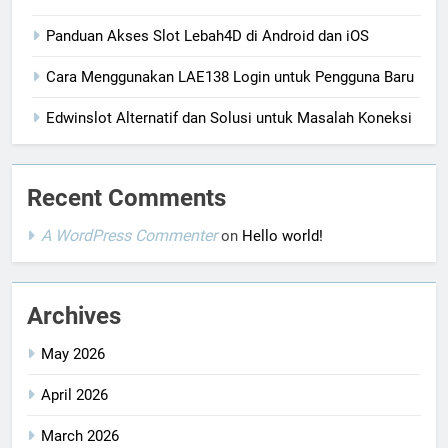
Panduan Akses Slot Lebah4D di Android dan iOS
Cara Menggunakan LAE138 Login untuk Pengguna Baru
Edwinslot Alternatif dan Solusi untuk Masalah Koneksi
Recent Comments
A WordPress Commenter
on
Hello world!
Archives
May 2026
April 2026
March 2026