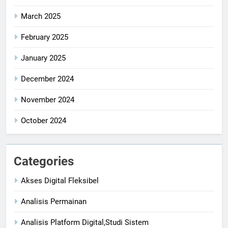
March 2025
February 2025
January 2025
December 2024
November 2024
October 2024
Categories
Akses Digital Fleksibel
Analisis Permainan
Analisis Platform Digital,Studi Sistem