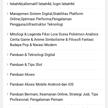
lebah4d,alternatif lebah4d, login lebah4d
Manajemen Sistem Digital,Stabilitas Platform
Online,Optimasi Performa,Pengalaman
Pengguna,Infrastruktur Teknologi
Mitologi & Legenda Fiksi Lore Dunia Pokémon Analisis
Cerita Game & Anime Simbolisme & Filosofi Fantasi
Budaya Pop & Narasi Modern
Panduan & Teknologi Digital
Panduan & Tips Slot
Panduan Akses
Panduan Akses Mobile Android dan iOS
Panduan Bermain, Keamanan Online, Strategi Judi, Tips
Profesional, Pengalaman Pemain