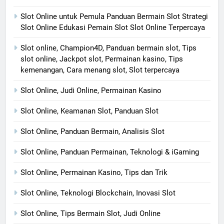
Slot Online untuk Pemula Panduan Bermain Slot Strategi
Slot Online Edukasi Pemain Slot Slot Online Terpercaya
Slot online, Champion4D, Panduan bermain slot, Tips
slot online, Jackpot slot, Permainan kasino, Tips
kemenangan, Cara menang slot, Slot terpercaya
Slot Online, Judi Online, Permainan Kasino
Slot Online, Keamanan Slot, Panduan Slot
Slot Online, Panduan Bermain, Analisis Slot
Slot Online, Panduan Permainan, Teknologi & iGaming
Slot Online, Permainan Kasino, Tips dan Trik
Slot Online, Teknologi Blockchain, Inovasi Slot
Slot Online, Tips Bermain Slot, Judi Online