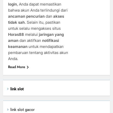
login
, Anda dapat memastikan
bahwa akun Anda terlindungi dari
ancaman pencurian
dan
akses
tidak sah
. Selain itu, pastikan
untuk selalu mengakses situs
Horas88
melalui
jaringan yang
aman
dan aktifkan
notifikasi
keamanan
untuk mendapatkan
pembaruan tentang aktivitas akun
Anda.
Read More
link slot
link slot gacor