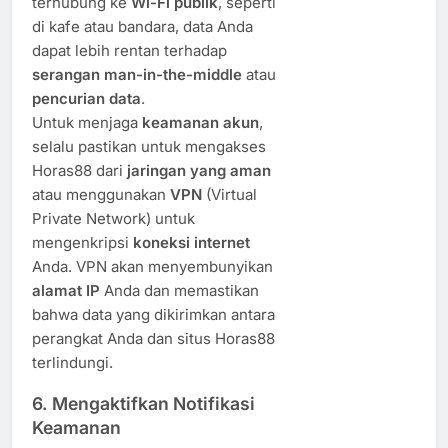
terhubung ke
Wi-Fi publik
, seperti
di kafe atau bandara, data Anda
dapat lebih rentan terhadap
serangan man-in-the-middle
atau
pencurian data
.
Untuk menjaga
keamanan akun
,
selalu pastikan untuk mengakses
Horas88 dari
jaringan yang aman
atau menggunakan
VPN
(Virtual
Private Network) untuk
mengenkripsi
koneksi internet
Anda. VPN akan menyembunyikan
alamat IP
Anda dan memastikan
bahwa data yang dikirimkan antara
perangkat Anda dan situs Horas88
terlindungi.
6. Mengaktifkan Notifikasi
Keamanan