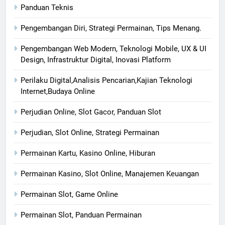
Panduan Teknis
Pengembangan Diri, Strategi Permainan, Tips Menang.
Pengembangan Web Modern, Teknologi Mobile, UX & UI
Design, Infrastruktur Digital, Inovasi Platform
Perilaku Digital,Analisis Pencarian,Kajian Teknologi
Internet,Budaya Online
Perjudian Online, Slot Gacor, Panduan Slot
Perjudian, Slot Online, Strategi Permainan
Permainan Kartu, Kasino Online, Hiburan
Permainan Kasino, Slot Online, Manajemen Keuangan
Permainan Slot, Game Online
Permainan Slot, Panduan Permainan