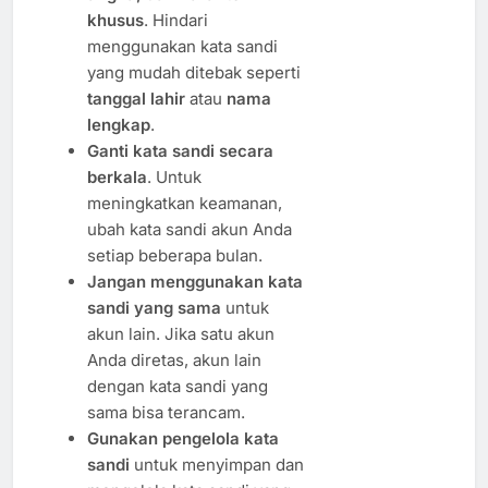
khusus
. Hindari
menggunakan kata sandi
yang mudah ditebak seperti
tanggal lahir
atau
nama
lengkap
.
Ganti kata sandi secara
berkala
. Untuk
meningkatkan keamanan,
ubah kata sandi akun Anda
setiap beberapa bulan.
Jangan menggunakan kata
sandi yang sama
untuk
akun lain. Jika satu akun
Anda diretas, akun lain
dengan kata sandi yang
sama bisa terancam.
Gunakan pengelola kata
sandi
untuk menyimpan dan