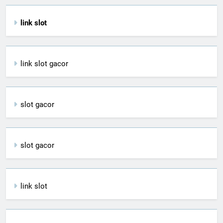
link slot
link slot gacor
slot gacor
slot gacor
link slot