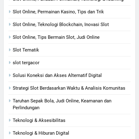
Slot Online, Permainan Kasino, Tips dan Trik
Slot Online, Teknologi Blockchain, Inovasi Slot
Slot Online, Tips Bermain Slot, Judi Online
Slot Tematik
slot tergacor
Solusi Koneksi dan Akses Alternatif Digital
Strategi Slot Berdasarkan Waktu & Analisis Komunitas
Taruhan Sepak Bola, Judi Online, Keamanan dan
Perlindungan
Teknologi & Aksesibilitas
Teknologi & Hiburan Digital