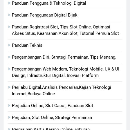
Panduan Pengguna & Teknologi Digital
Panduan Penggunaan Digital Bijak
Panduan Registrasi Slot, Tips Slot Online, Optimasi
Akses Situs, Keamanan Akun Slot, Tutorial Pemula Slot
Panduan Teknis
Pengembangan Diri, Strategi Permainan, Tips Menang.
Pengembangan Web Modern, Teknologi Mobile, UX & UI
Design, Infrastruktur Digital, Inovasi Platform
Perilaku Digital,Analisis Pencarian,Kajian Teknologi
Internet,Budaya Online
Perjudian Online, Slot Gacor, Panduan Slot
Perjudian, Slot Online, Strategi Permainan
Permainan Kartu, Kasino Online, Hiburan