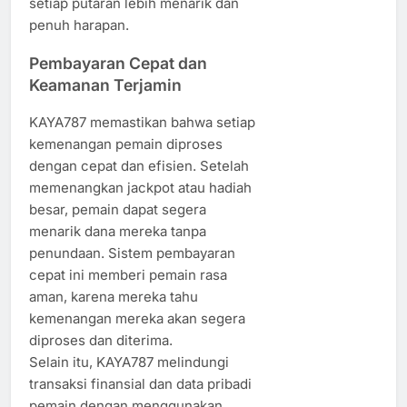
setiap putaran lebih menarik dan
penuh harapan.
Pembayaran Cepat dan
Keamanan Terjamin
KAYA787 memastikan bahwa setiap
kemenangan pemain diproses
dengan cepat dan efisien. Setelah
memenangkan jackpot atau hadiah
besar, pemain dapat segera
menarik dana mereka tanpa
penundaan. Sistem pembayaran
cepat ini memberi pemain rasa
aman, karena mereka tahu
kemenangan mereka akan segera
diproses dan diterima.
Selain itu, KAYA787 melindungi
transaksi finansial dan data pribadi
pemain dengan menggunakan