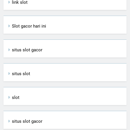
link slot
Slot gacor hari ini
situs slot gacor
situs slot
slot
situs slot gacor