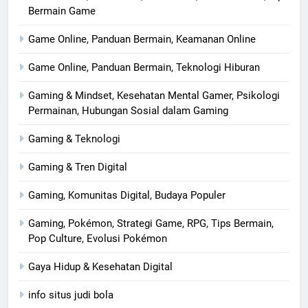
Bermain Game
Game Online, Panduan Bermain, Keamanan Online
Game Online, Panduan Bermain, Teknologi Hiburan
Gaming & Mindset, Kesehatan Mental Gamer, Psikologi
Permainan, Hubungan Sosial dalam Gaming
Gaming & Teknologi
Gaming & Tren Digital
Gaming, Komunitas Digital, Budaya Populer
Gaming, Pokémon, Strategi Game, RPG, Tips Bermain,
Pop Culture, Evolusi Pokémon
Gaya Hidup & Kesehatan Digital
info situs judi bola