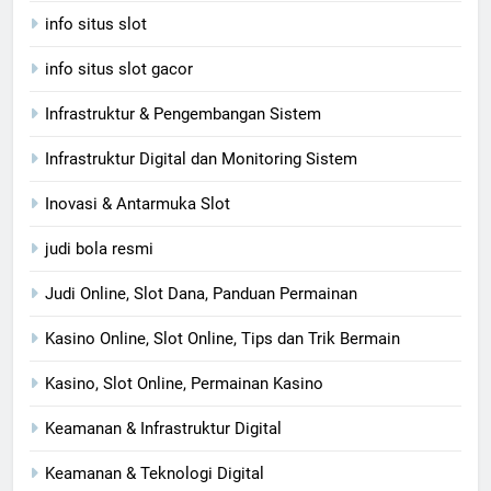
info situs slot
info situs slot gacor
Infrastruktur & Pengembangan Sistem
Infrastruktur Digital dan Monitoring Sistem
Inovasi & Antarmuka Slot
judi bola resmi
Judi Online, Slot Dana, Panduan Permainan
Kasino Online, Slot Online, Tips dan Trik Bermain
Kasino, Slot Online, Permainan Kasino
Keamanan & Infrastruktur Digital
Keamanan & Teknologi Digital