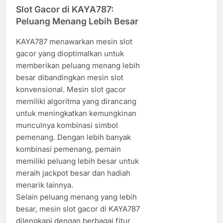
Slot Gacor di KAYA787:
Peluang Menang Lebih Besar
KAYA787 menawarkan mesin slot
gacor yang dioptimalkan untuk
memberikan peluang menang lebih
besar dibandingkan mesin slot
konvensional. Mesin slot gacor
memiliki algoritma yang dirancang
untuk meningkatkan kemungkinan
munculnya kombinasi simbol
pemenang. Dengan lebih banyak
kombinasi pemenang, pemain
memiliki peluang lebih besar untuk
meraih jackpot besar dan hadiah
menarik lainnya.
Selain peluang menang yang lebih
besar, mesin slot gacor di KAYA787
dilengkapi dengan berbagai fitur