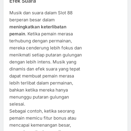
Efek Suara
Musik dan suara dalam Slot 88
berperan besar dalam
meningkatkan keterlibatan
pemain
. Ketika pemain merasa
terhubung dengan permainan,
mereka cenderung lebih fokus dan
menikmati setiap putaran gulungan
dengan lebih intens. Musik yang
dinamis dan efek suara yang tepat
dapat membuat pemain merasa
lebih terlibat dalam permainan,
bahkan ketika mereka hanya
menunggu putaran gulungan
selesai.
Sebagai contoh, ketika seorang
pemain memicu fitur bonus atau
mencapai kemenangan besar,