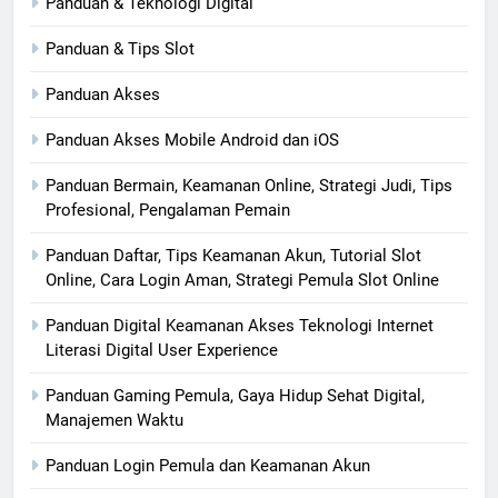
Panduan & Teknologi Digital
Panduan & Tips Slot
Panduan Akses
Panduan Akses Mobile Android dan iOS
Panduan Bermain, Keamanan Online, Strategi Judi, Tips
Profesional, Pengalaman Pemain
Panduan Daftar, Tips Keamanan Akun, Tutorial Slot
Online, Cara Login Aman, Strategi Pemula Slot Online
Panduan Digital Keamanan Akses Teknologi Internet
Literasi Digital User Experience
Panduan Gaming Pemula, Gaya Hidup Sehat Digital,
Manajemen Waktu
Panduan Login Pemula dan Keamanan Akun