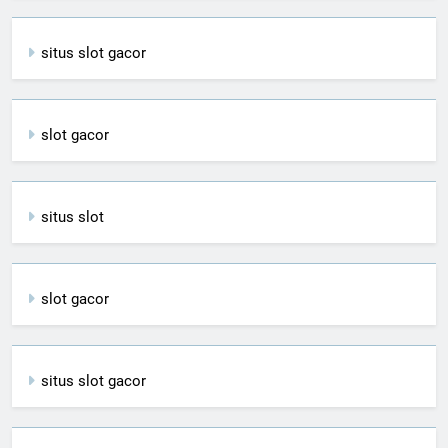
situs slot gacor
slot gacor
situs slot
slot gacor
situs slot gacor