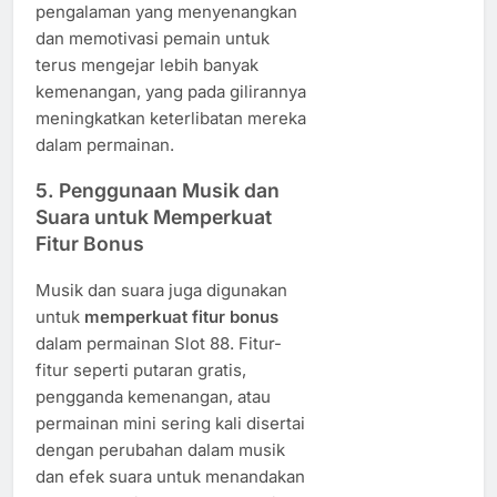
pengalaman yang menyenangkan
dan memotivasi pemain untuk
terus mengejar lebih banyak
kemenangan, yang pada gilirannya
meningkatkan keterlibatan mereka
dalam permainan.
5.
Penggunaan Musik dan
Suara untuk Memperkuat
Fitur Bonus
Musik dan suara juga digunakan
untuk
memperkuat fitur bonus
dalam permainan Slot 88. Fitur-
fitur seperti putaran gratis,
pengganda kemenangan, atau
permainan mini sering kali disertai
dengan perubahan dalam musik
dan efek suara untuk menandakan