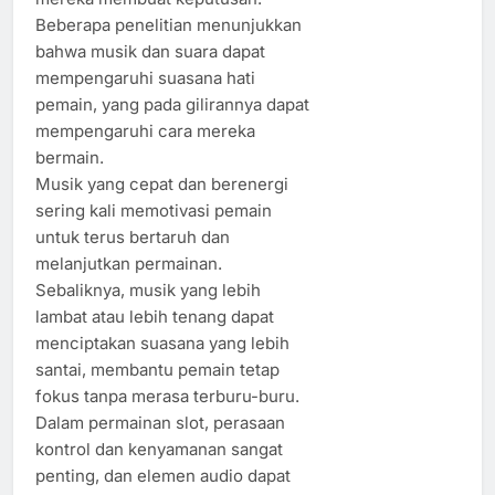
Beberapa penelitian menunjukkan
bahwa musik dan suara dapat
mempengaruhi suasana hati
pemain, yang pada gilirannya dapat
mempengaruhi cara mereka
bermain.
Musik yang cepat dan berenergi
sering kali memotivasi pemain
untuk terus bertaruh dan
melanjutkan permainan.
Sebaliknya, musik yang lebih
lambat atau lebih tenang dapat
menciptakan suasana yang lebih
santai, membantu pemain tetap
fokus tanpa merasa terburu-buru.
Dalam permainan slot, perasaan
kontrol dan kenyamanan sangat
penting, dan elemen audio dapat