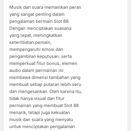
Musik dan suara memainkan peran
yang sangat penting dalam
pengalaman bermain Slot 88.
Dengan menciptakan suasana
yang tepat, meningkatkan
keterlibatan pemain,
mempengaruhi emosi dan
pengambilan keputusan, serta
memperkuat fitur bonus, elemen
audio dalam permainan ini
membawa dimensi tambahan yang
membuat setiap putaran lebih seru
dan mengesankan. Oleh karena itu,
tidak hanya visual dan fitur
permainan yang membuat Slot 88
menarik, tetapi juga kekuatan
musik dan suara yang menyatu
untuk menciptakan pengalaman