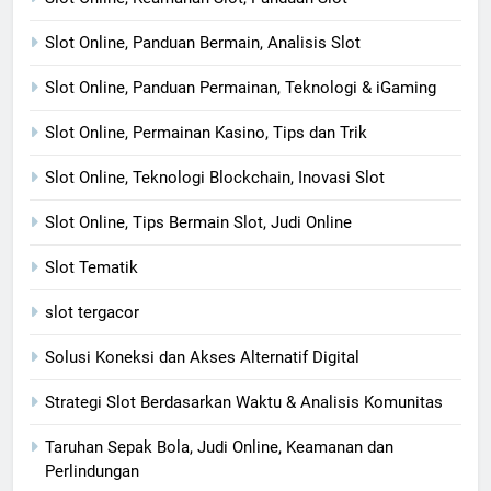
Slot Online, Panduan Bermain, Analisis Slot
Slot Online, Panduan Permainan, Teknologi & iGaming
Slot Online, Permainan Kasino, Tips dan Trik
Slot Online, Teknologi Blockchain, Inovasi Slot
Slot Online, Tips Bermain Slot, Judi Online
Slot Tematik
slot tergacor
Solusi Koneksi dan Akses Alternatif Digital
Strategi Slot Berdasarkan Waktu & Analisis Komunitas
Taruhan Sepak Bola, Judi Online, Keamanan dan
Perlindungan