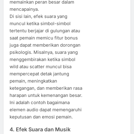
memainkan peran besar dalam
mencapainya.
Di sisi lain, efek suara yang
muncul ketika simbol-simbol
tertentu berjajar di gulungan atau
saat pemain memicu fitur bonus
juga dapat memberikan dorongan
psikologis. Misalnya, suara yang
menggembirakan ketika simbol
wild atau scatter muncul bisa
mempercepat detak jantung
pemain, meningkatkan
ketegangan, dan memberikan rasa
harapan untuk kemenangan besar.
Ini adalah contoh bagaimana
elemen audio dapat memengaruhi
keputusan dan emosi pemain.
4.
Efek Suara dan Musik