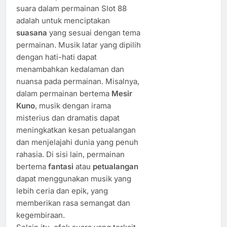
suara dalam permainan Slot 88
adalah untuk menciptakan
suasana
yang sesuai dengan tema
permainan. Musik latar yang dipilih
dengan hati-hati dapat
menambahkan kedalaman dan
nuansa pada permainan. Misalnya,
dalam permainan bertema
Mesir
Kuno
, musik dengan irama
misterius dan dramatis dapat
meningkatkan kesan petualangan
dan menjelajahi dunia yang penuh
rahasia. Di sisi lain, permainan
bertema
fantasi
atau
petualangan
dapat menggunakan musik yang
lebih ceria dan epik, yang
memberikan rasa semangat dan
kegembiraan.