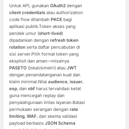
Untuk API, gunakan
OAuth2
dengan
client credentials
atau authorization
code flow ditambah
PKCE
bagi
aplikasi publik.Token akses yang
pendek umur (
short-lived
)
dipadankan dengan
refresh token
rotation
serta daftar pencabutan di
sisi server.Pilih format token yang
eksplisit dan aman—misalnya
PASETO
(lokal/simetri) atau
JWT
dengan penandatanganan kuat dan
klaim minimal.Nilai
audience
,
issuer
,
exp
, dan
nbf
harus tervalidasi ketat
guna mencegah replay dan
penyalahgunaan lintas layanan.Batasi
permukaan serangan dengan
rate
limiting
,
WAF
, dan skema validasi
payload berbasis
JSON Schema