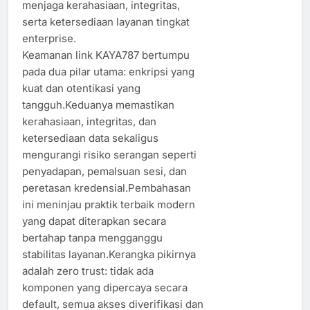
menjaga kerahasiaan, integritas,
serta ketersediaan layanan tingkat
enterprise.
Keamanan link KAYA787 bertumpu
pada dua pilar utama: enkripsi yang
kuat dan otentikasi yang
tangguh.Keduanya memastikan
kerahasiaan, integritas, dan
ketersediaan data sekaligus
mengurangi risiko serangan seperti
penyadapan, pemalsuan sesi, dan
peretasan kredensial.Pembahasan
ini meninjau praktik terbaik modern
yang dapat diterapkan secara
bertahap tanpa mengganggu
stabilitas layanan.Kerangka pikirnya
adalah zero trust: tidak ada
komponen yang dipercaya secara
default, semua akses diverifikasi dan