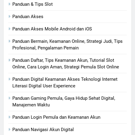
Panduan & Tips Slot
Panduan Akses
Panduan Akses Mobile Android dan iOS
Panduan Bermain, Keamanan Online, Strategi Judi, Tips
Profesional, Pengalaman Pemain
Panduan Daftar, Tips Keamanan Akun, Tutorial Slot
Online, Cara Login Aman, Strategi Pemula Slot Online
Panduan Digital Keamanan Akses Teknologi Internet
Literasi Digital User Experience
Panduan Gaming Pemula, Gaya Hidup Sehat Digital,
Manajemen Waktu
Panduan Login Pemula dan Keamanan Akun
Panduan Navigasi Akun Digital