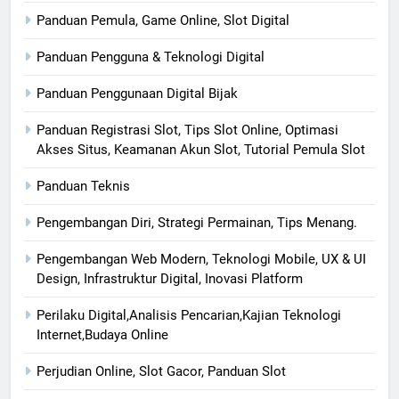
Panduan Pemula, Game Online, Slot Digital
Panduan Pengguna & Teknologi Digital
Panduan Penggunaan Digital Bijak
Panduan Registrasi Slot, Tips Slot Online, Optimasi
Akses Situs, Keamanan Akun Slot, Tutorial Pemula Slot
Panduan Teknis
Pengembangan Diri, Strategi Permainan, Tips Menang.
Pengembangan Web Modern, Teknologi Mobile, UX & UI
Design, Infrastruktur Digital, Inovasi Platform
Perilaku Digital,Analisis Pencarian,Kajian Teknologi
Internet,Budaya Online
Perjudian Online, Slot Gacor, Panduan Slot