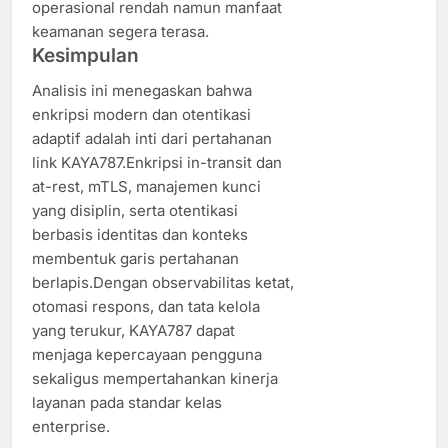
operasional rendah namun manfaat
keamanan segera terasa.
Kesimpulan
Analisis ini menegaskan bahwa
enkripsi modern dan otentikasi
adaptif adalah inti dari pertahanan
link KAYA787.Enkripsi in-transit dan
at-rest, mTLS, manajemen kunci
yang disiplin, serta otentikasi
berbasis identitas dan konteks
membentuk garis pertahanan
berlapis.Dengan observabilitas ketat,
otomasi respons, dan tata kelola
yang terukur, KAYA787 dapat
menjaga kepercayaan pengguna
sekaligus mempertahankan kinerja
layanan pada standar kelas
enterprise.