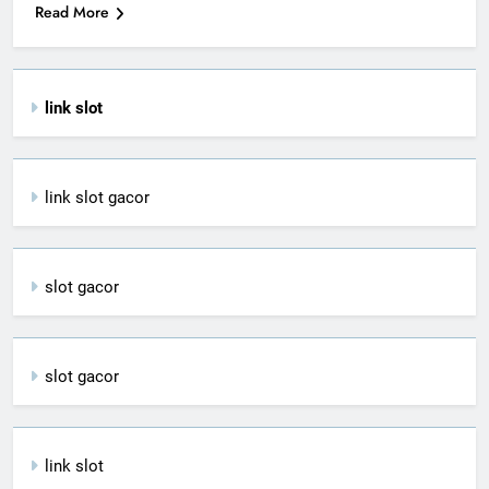
Read More
link slot
link slot gacor
slot gacor
slot gacor
link slot