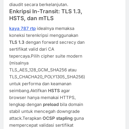
diaudit secara berkelanjutan.
Enkripsi In-Transit: TLS 1.3,
HSTS, dan mTLS
kaya 787 rtp
idealnya memaksa
koneksi terenkripsi menggunakan
TLS 1.3
dengan forward secrecy dan
sertifikat valid dari CA
tepercaya.Pilih cipher suite modern
(misalnya
TLS_AES_128_GCM_SHA256 atau
TLS_CHACHA20_POLY1305_SHA256)
untuk performa dan keamanan
seimbang.Aktifkan
HSTS
agar
browser hanya memakai HTTPS,
lengkap dengan
preload
bila domain
stabil untuk mencegah downgrade
attack.Terapkan
OCSP stapling
guna
mempercepat validasi sertifikat