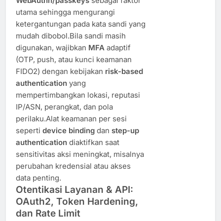
WebAuthn/passkeys
sebagai faktor
utama sehingga mengurangi
ketergantungan pada kata sandi yang
mudah dibobol.Bila sandi masih
digunakan, wajibkan
MFA
adaptif
(OTP, push, atau kunci keamanan
FIDO2) dengan kebijakan
risk-based
authentication
yang
mempertimbangkan lokasi, reputasi
IP/ASN, perangkat, dan pola
perilaku.Alat keamanan per sesi
seperti
device binding
dan
step-up
authentication
diaktifkan saat
sensitivitas aksi meningkat, misalnya
perubahan kredensial atau akses
data penting.
Otentikasi Layanan & API:
OAuth2, Token Hardening,
dan Rate Limit