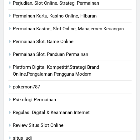
Perjudian, Slot Online, Strategi Permainan
Permainan Kartu, Kasino Online, Hiburan
Permainan Kasino, Slot Online, Manajemen Keuangan
Permainan Slot, Game Online
Permainan Slot, Panduan Permainan
Platform Digital Kompetitif,Strategi Brand
Online,Pengalaman Pengguna Modern
pokemon787
Psikologi Permainan
Regulasi Digital & Keamanan Internet
Review Situs Slot Online
situs judi