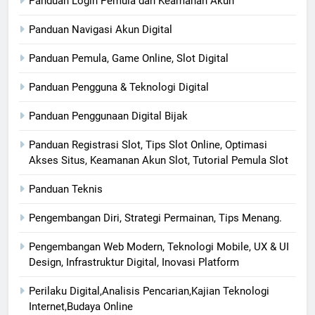
Panduan Login Pemula dan Keamanan Akun
Panduan Navigasi Akun Digital
Panduan Pemula, Game Online, Slot Digital
Panduan Pengguna & Teknologi Digital
Panduan Penggunaan Digital Bijak
Panduan Registrasi Slot, Tips Slot Online, Optimasi
Akses Situs, Keamanan Akun Slot, Tutorial Pemula Slot
Panduan Teknis
Pengembangan Diri, Strategi Permainan, Tips Menang.
Pengembangan Web Modern, Teknologi Mobile, UX & UI
Design, Infrastruktur Digital, Inovasi Platform
Perilaku Digital,Analisis Pencarian,Kajian Teknologi
Internet,Budaya Online