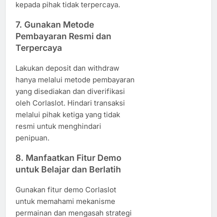
kepada pihak tidak terpercaya.
7. Gunakan Metode
Pembayaran Resmi dan
Terpercaya
Lakukan deposit dan withdraw
hanya melalui metode pembayaran
yang disediakan dan diverifikasi
oleh Corlaslot. Hindari transaksi
melalui pihak ketiga yang tidak
resmi untuk menghindari
penipuan.
8. Manfaatkan Fitur Demo
untuk Belajar dan Berlatih
Gunakan fitur demo Corlaslot
untuk memahami mekanisme
permainan dan mengasah strategi