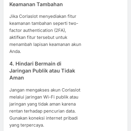
Keamanan Tambahan
Jika Corlaslot menyediakan fitur
keamanan tambahan seperti two-
factor authentication (2FA),
aktifkan fitur tersebut untuk
menambah lapisan keamanan akun
Anda.
4. Hindari Bermain di
Jaringan Publik atau Tidak
Aman
Jangan mengakses akun Corlaslot
melalui jaringan Wi-Fi publik atau
jaringan yang tidak aman karena
rentan terhadap pencurian data.
Gunakan koneksi internet pribadi
yang terpercaya.