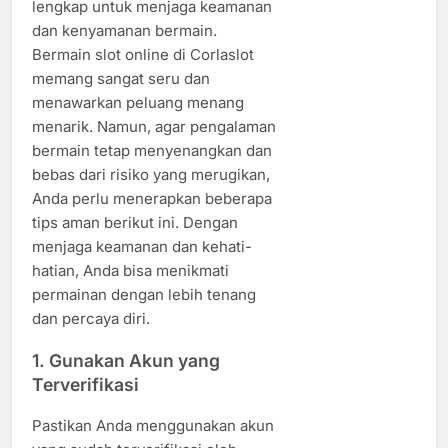
lengkap untuk menjaga keamanan
dan kenyamanan bermain.
Bermain slot online di Corlaslot
memang sangat seru dan
menawarkan peluang menang
menarik. Namun, agar pengalaman
bermain tetap menyenangkan dan
bebas dari risiko yang merugikan,
Anda perlu menerapkan beberapa
tips aman berikut ini. Dengan
menjaga keamanan dan kehati-
hatian, Anda bisa menikmati
permainan dengan lebih tenang
dan percaya diri.
1. Gunakan Akun yang
Terverifikasi
Pastikan Anda menggunakan akun