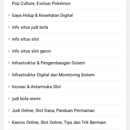
Pop Culture, Evolusi Pokémon
Gaya Hidup & Kesehatan Digital
info situs judi bola
info situs slot
info situs slot gacor
Infrastruktur & Pengembangan Sistem
Infrastruktur Digital dan Monitoring Sistem
Inovasi & Antarmuka Slot
judi bola resmi
Judi Online, Slot Dana, Panduan Permainan
Kasino Online, Slot Online, Tips dan Trik Bermain