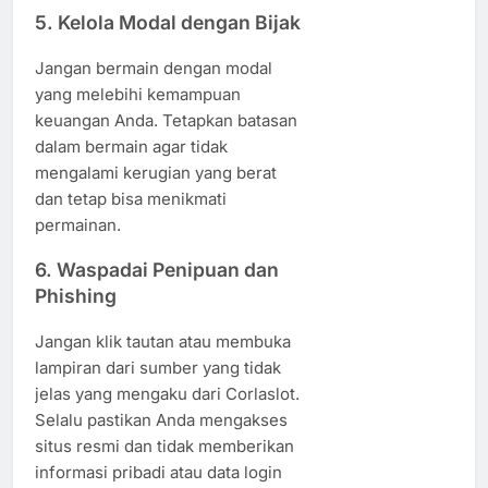
5. Kelola Modal dengan Bijak
Jangan bermain dengan modal
yang melebihi kemampuan
keuangan Anda. Tetapkan batasan
dalam bermain agar tidak
mengalami kerugian yang berat
dan tetap bisa menikmati
permainan.
6. Waspadai Penipuan dan
Phishing
Jangan klik tautan atau membuka
lampiran dari sumber yang tidak
jelas yang mengaku dari Corlaslot.
Selalu pastikan Anda mengakses
situs resmi dan tidak memberikan
informasi pribadi atau data login