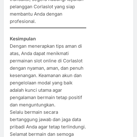
pelanggan Corlaslot yang siap
membantu Anda dengan
profesional.
Kesimpulan
Dengan menerapkan tips aman di
atas, Anda dapat menikmati
permainan slot online di Corlaslot
dengan nyaman, aman, dan penuh
kesenangan. Keamanan akun dan
pengelolaan modal yang baik
adalah kunci utama agar
pengalaman bermain tetap positif
dan menguntungkan.
Selalu bermain secara
bertanggung jawab dan jaga data
pribadi Anda agar tetap terlindungi.
Selamat bermain dan semoga