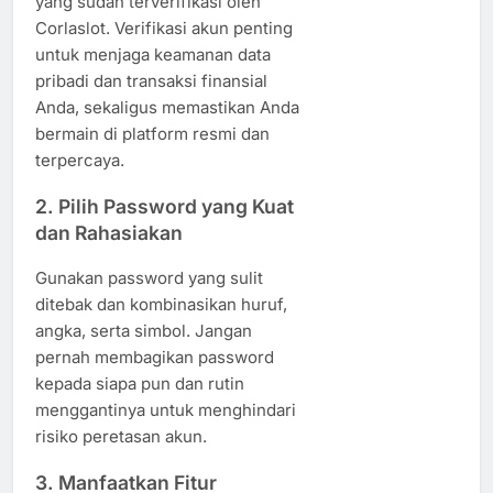
yang sudah terverifikasi oleh
Corlaslot. Verifikasi akun penting
untuk menjaga keamanan data
pribadi dan transaksi finansial
Anda, sekaligus memastikan Anda
bermain di platform resmi dan
terpercaya.
2. Pilih Password yang Kuat
dan Rahasiakan
Gunakan password yang sulit
ditebak dan kombinasikan huruf,
angka, serta simbol. Jangan
pernah membagikan password
kepada siapa pun dan rutin
menggantinya untuk menghindari
risiko peretasan akun.
3. Manfaatkan Fitur