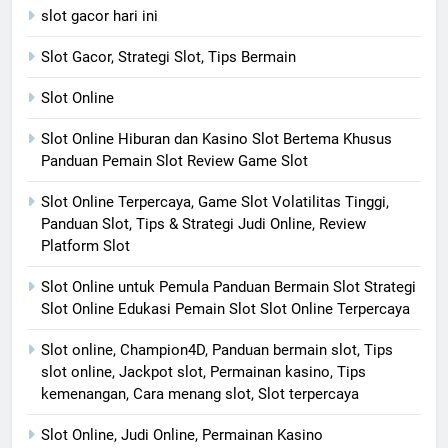
slot gacor hari ini
Slot Gacor, Strategi Slot, Tips Bermain
Slot Online
Slot Online Hiburan dan Kasino Slot Bertema Khusus
Panduan Pemain Slot Review Game Slot
Slot Online Terpercaya, Game Slot Volatilitas Tinggi,
Panduan Slot, Tips & Strategi Judi Online, Review
Platform Slot
Slot Online untuk Pemula Panduan Bermain Slot Strategi
Slot Online Edukasi Pemain Slot Slot Online Terpercaya
Slot online, Champion4D, Panduan bermain slot, Tips
slot online, Jackpot slot, Permainan kasino, Tips
kemenangan, Cara menang slot, Slot terpercaya
Slot Online, Judi Online, Permainan Kasino