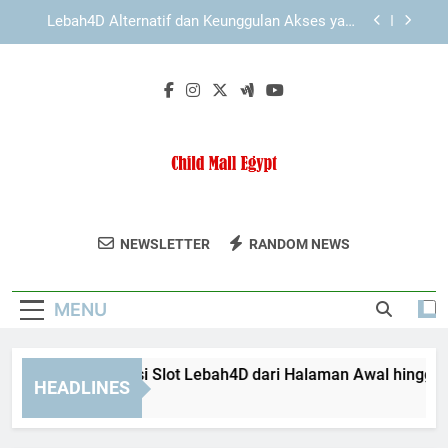
Skip
Panduan Akses Slot Lebah4D di Android dan iOS
to
content
Cara Menggunakan LAE138 Login untuk
Pengguna Baru
Panduan Navigasi Slot Lebah4D dari Halaman
Awal hingga Akun Siap Digunakan
Lebah4D Alternatif dan Keunggulan Akses yang
Lebih Fleksibel
Panduan Akses Slot Lebah4D di Android dan iOS
Child Mall Egypt
Dapatkan Perlengkapan Anak Terbaik Di
Cara Menggunakan LAE138 Login untuk
NEWSLETTER
RANDOM NEWS
Pengguna Baru
Child Mall Egypt.
MENU
anduan Navigasi Slot Lebah4D dari Halaman Awal hingga Aku
HEADLINES
 Months Ago