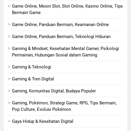
Game Online, Mesin Slot, Slot Online, Kasino Online, Tips
Bermain Game
Game Online, Panduan Bermain, Keamanan Online
Game Online, Panduan Bermain, Teknologi Hiburan
Gaming & Mindset, Kesehatan Mental Gamer, Psikologi
Permainan, Hubungan Sosial dalam Gaming
Gaming & Teknologi
Gaming & Tren Digital
Gaming, Komunitas Digital, Budaya Populer
Gaming, Pokémon, Strategi Game, RPG, Tips Bermain,
Pop Culture, Evolusi Pokémon
Gaya Hidup & Kesehatan Digital