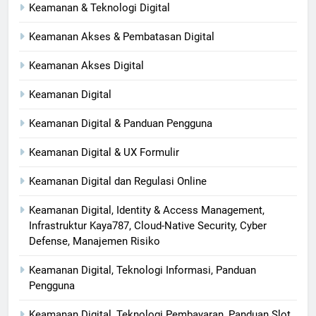
Keamanan & Teknologi Digital
Keamanan Akses & Pembatasan Digital
Keamanan Akses Digital
Keamanan Digital
Keamanan Digital & Panduan Pengguna
Keamanan Digital & UX Formulir
Keamanan Digital dan Regulasi Online
Keamanan Digital, Identity & Access Management,
Infrastruktur Kaya787, Cloud-Native Security, Cyber
Defense, Manajemen Risiko
Keamanan Digital, Teknologi Informasi, Panduan
Pengguna
Keamanan Digital, Teknologi Pembayaran, Panduan Slot