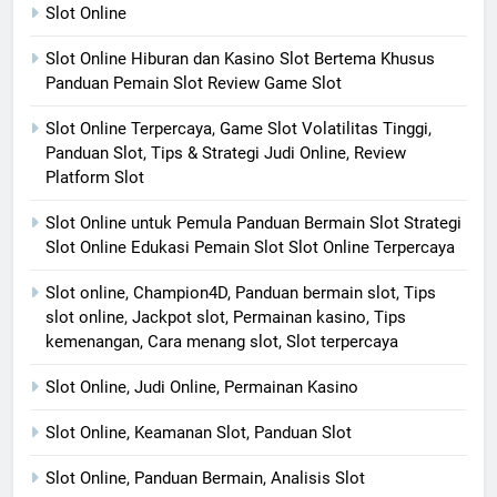
Slot Online
Slot Online Hiburan dan Kasino Slot Bertema Khusus
Panduan Pemain Slot Review Game Slot
Slot Online Terpercaya, Game Slot Volatilitas Tinggi,
Panduan Slot, Tips & Strategi Judi Online, Review
Platform Slot
Slot Online untuk Pemula Panduan Bermain Slot Strategi
Slot Online Edukasi Pemain Slot Slot Online Terpercaya
Slot online, Champion4D, Panduan bermain slot, Tips
slot online, Jackpot slot, Permainan kasino, Tips
kemenangan, Cara menang slot, Slot terpercaya
Slot Online, Judi Online, Permainan Kasino
Slot Online, Keamanan Slot, Panduan Slot
Slot Online, Panduan Bermain, Analisis Slot