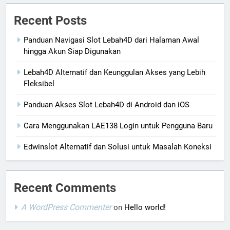
Recent Posts
Panduan Navigasi Slot Lebah4D dari Halaman Awal
hingga Akun Siap Digunakan
Lebah4D Alternatif dan Keunggulan Akses yang Lebih
Fleksibel
Panduan Akses Slot Lebah4D di Android dan iOS
Cara Menggunakan LAE138 Login untuk Pengguna Baru
Edwinslot Alternatif dan Solusi untuk Masalah Koneksi
Recent Comments
A WordPress Commenter
on
Hello world!