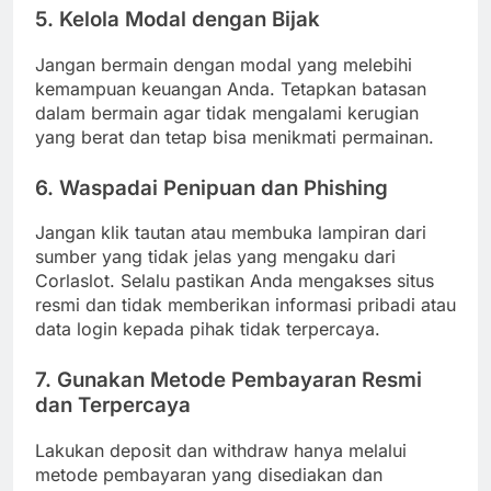
5. Kelola Modal dengan Bijak
Jangan bermain dengan modal yang melebihi
kemampuan keuangan Anda. Tetapkan batasan
dalam bermain agar tidak mengalami kerugian
yang berat dan tetap bisa menikmati permainan.
6. Waspadai Penipuan dan Phishing
Jangan klik tautan atau membuka lampiran dari
sumber yang tidak jelas yang mengaku dari
Corlaslot. Selalu pastikan Anda mengakses situs
resmi dan tidak memberikan informasi pribadi atau
data login kepada pihak tidak terpercaya.
7. Gunakan Metode Pembayaran Resmi
dan Terpercaya
Lakukan deposit dan withdraw hanya melalui
metode pembayaran yang disediakan dan