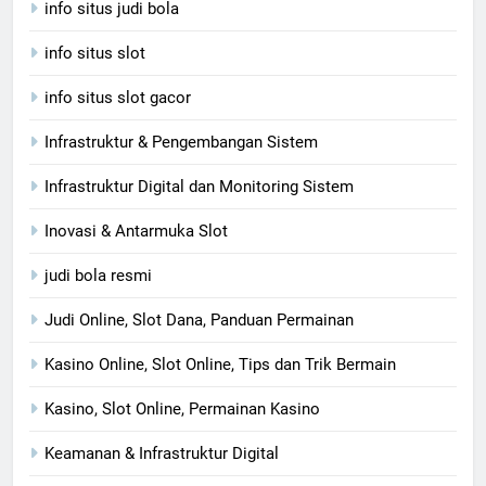
info situs judi bola
info situs slot
info situs slot gacor
Infrastruktur & Pengembangan Sistem
Infrastruktur Digital dan Monitoring Sistem
Inovasi & Antarmuka Slot
judi bola resmi
Judi Online, Slot Dana, Panduan Permainan
Kasino Online, Slot Online, Tips dan Trik Bermain
Kasino, Slot Online, Permainan Kasino
Keamanan & Infrastruktur Digital