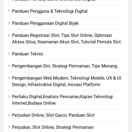
Panduan Pengguna & Teknologi Digital
Panduan Penggunaan Digital Bijak
Panduan Registrasi Slot, Tips Slot Online, Optimasi
Akses Situs, Keamanan Akun Slot, Tutorial Pemula Slot
Panduan Teknis
Pengembangan Diri, Strategi Permainan, Tips Menang.
Pengembangan Web Modern, Teknologi Mobile, UX & UI
Design, Infrastruktur Digital, Inovasi Platform
Perilaku Digital,Analisis Pencarian,Kajian Teknologi
Internet,Budaya Online
Perjudian Online, Slot Gacor, Panduan Slot
Perjudian, Slot Online, Strategi Permainan