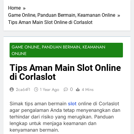
Home
Game Online, Panduan Bermain, Keamanan Online
Tips Aman Main Slot Online di Corlaslot
GAME ONLINE, PANDUAN BERMAIN, KEAMANAN
ONLINE
Tips Aman Main Slot Online
di Corlaslot
0
2ca64f1
1 Year Ago
4 Mins
Simak tips aman bermain
slot
online di Corlaslot
agar pengalaman Anda tetap menyenangkan dan
terhindar dari risiko yang merugikan. Panduan
lengkap untuk menjaga keamanan dan
kenyamanan bermain.