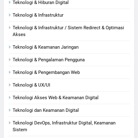
Teknologi & Hiburan Digital
Teknologi & Infrastruktur
Teknologi & Infrastruktur / Sistem Redirect & Optimasi
Akses
Teknologi & Keamanan Jaringan
Teknologi & Pengalaman Pengguna
Teknologi & Pengembangan Web
Teknologi & UX/UI
Teknologi Akses Web & Keamanan Digital
Teknologi dan Keamanan Digital
Teknologi DevOps, Infrastruktur Digital, Keamanan
Sistem