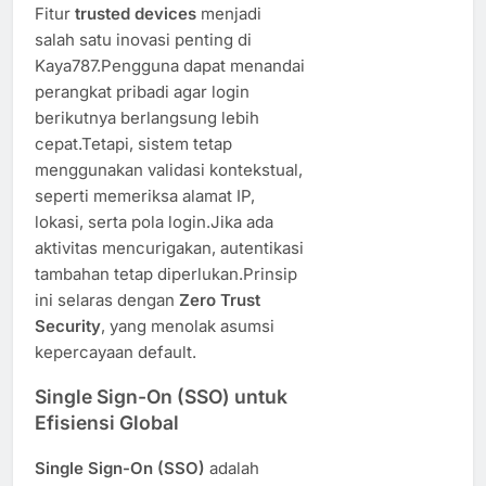
Fitur
trusted devices
menjadi
salah satu inovasi penting di
Kaya787.Pengguna dapat menandai
perangkat pribadi agar login
berikutnya berlangsung lebih
cepat.Tetapi, sistem tetap
menggunakan validasi kontekstual,
seperti memeriksa alamat IP,
lokasi, serta pola login.Jika ada
aktivitas mencurigakan, autentikasi
tambahan tetap diperlukan.Prinsip
ini selaras dengan
Zero Trust
Security
, yang menolak asumsi
kepercayaan default.
Single Sign-On (SSO) untuk
Efisiensi Global
Single Sign-On (SSO)
adalah