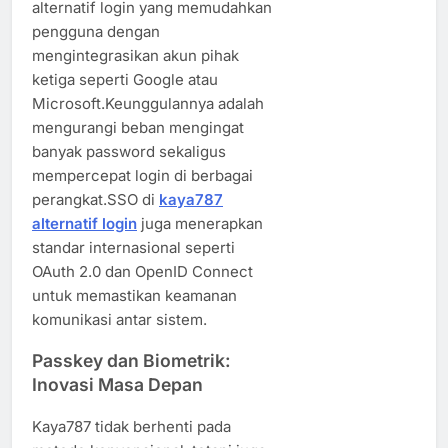
alternatif login yang memudahkan
pengguna dengan
mengintegrasikan akun pihak
ketiga seperti Google atau
Microsoft.Keunggulannya adalah
mengurangi beban mengingat
banyak password sekaligus
mempercepat login di berbagai
perangkat.SSO di
kaya787
alternatif login
juga menerapkan
standar internasional seperti
OAuth 2.0 dan OpenID Connect
untuk memastikan keamanan
komunikasi antar sistem.
Passkey dan Biometrik:
Inovasi Masa Depan
Kaya787 tidak berhenti pada