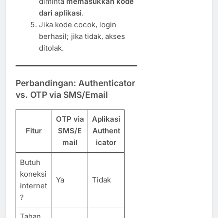
diminta
memasukkan kode
dari aplikasi
.
Jika kode cocok, login
berhasil; jika tidak, akses
ditolak.
Perbandingan: Authenticator
vs. OTP via SMS/Email
OTP via
Aplikasi
Fitur
SMS/E
Authent
mail
icator
Butuh
koneksi
Ya
Tidak
internet
?
Tahan