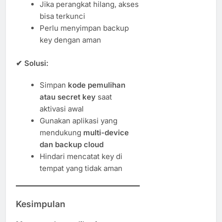
Jika perangkat hilang, akses
bisa terkunci
Perlu menyimpan backup
key dengan aman
✔ Solusi:
Simpan
kode pemulihan
atau secret key
saat
aktivasi awal
Gunakan aplikasi yang
mendukung
multi-device
dan backup cloud
Hindari mencatat key di
tempat yang tidak aman
Kesimpulan