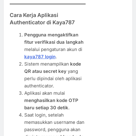
Cara Kerja Aplikasi
Authenticator di Kaya787
Pengguna mengaktifkan
fitur verifikasi dua langkah
melalui pengaturan akun di
kaya787 login
.
Sistem menampilkan
kode
QR atau secret key
yang
perlu dipindai oleh aplikasi
authenticator.
Aplikasi akan mulai
menghasilkan kode OTP
baru setiap 30 detik
.
Saat login, setelah
memasukkan username dan
password, pengguna akan