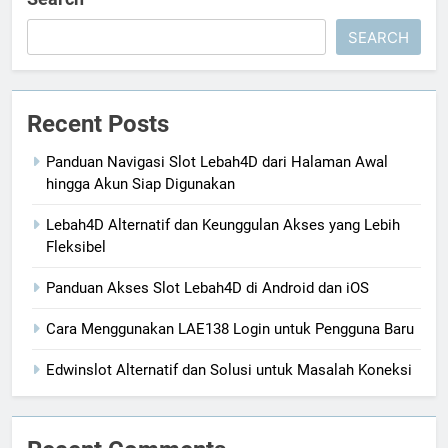
SEARCH
Recent Posts
Panduan Navigasi Slot Lebah4D dari Halaman Awal
hingga Akun Siap Digunakan
Lebah4D Alternatif dan Keunggulan Akses yang Lebih
Fleksibel
Panduan Akses Slot Lebah4D di Android dan iOS
Cara Menggunakan LAE138 Login untuk Pengguna Baru
Edwinslot Alternatif dan Solusi untuk Masalah Koneksi