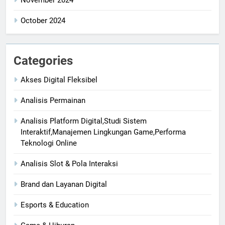
November 2024
October 2024
Categories
Akses Digital Fleksibel
Analisis Permainan
Analisis Platform Digital,Studi Sistem
Interaktif,Manajemen Lingkungan Game,Performa
Teknologi Online
Analisis Slot & Pola Interaksi
Brand dan Layanan Digital
Esports & Education