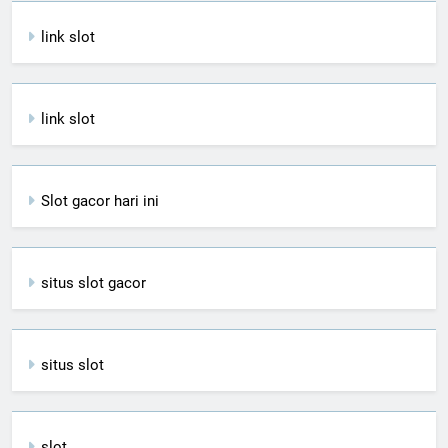
link slot
link slot
Slot gacor hari ini
situs slot gacor
situs slot
slot