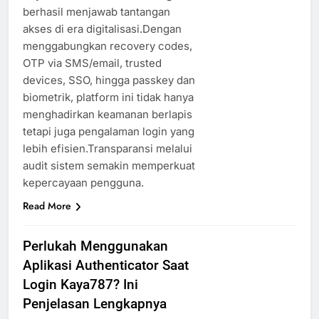
berhasil menjawab tantangan
akses di era digitalisasi.Dengan
menggabungkan recovery codes,
OTP via SMS/email, trusted
devices, SSO, hingga passkey dan
biometrik, platform ini tidak hanya
menghadirkan keamanan berlapis
tetapi juga pengalaman login yang
lebih efisien.Transparansi melalui
audit sistem semakin memperkuat
kepercayaan pengguna.
Read More
Perlukah Menggunakan
Aplikasi Authenticator Saat
Login Kaya787? Ini
Penjelasan Lengkapnya