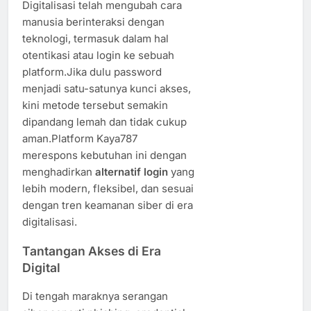
Digitalisasi telah mengubah cara
manusia berinteraksi dengan
teknologi, termasuk dalam hal
otentikasi atau login ke sebuah
platform.Jika dulu password
menjadi satu-satunya kunci akses,
kini metode tersebut semakin
dipandang lemah dan tidak cukup
aman.Platform Kaya787
merespons kebutuhan ini dengan
menghadirkan
alternatif login
yang
lebih modern, fleksibel, dan sesuai
dengan tren keamanan siber di era
digitalisasi.
Tantangan Akses di Era
Digital
Di tengah maraknya serangan