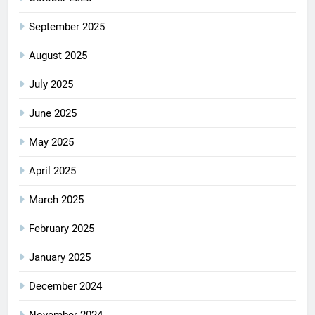
September 2025
August 2025
July 2025
June 2025
May 2025
April 2025
March 2025
February 2025
January 2025
December 2024