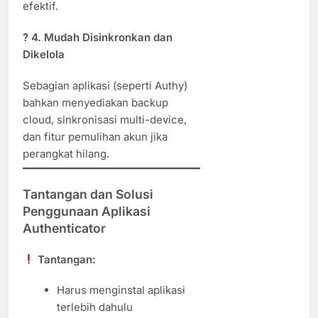
efektif.
? 4.
Mudah Disinkronkan dan
Dikelola
Sebagian aplikasi (seperti Authy)
bahkan menyediakan backup
cloud, sinkronisasi multi-device,
dan fitur pemulihan akun jika
perangkat hilang.
Tantangan dan Solusi
Penggunaan Aplikasi
Authenticator
Tantangan:
Harus menginstal aplikasi
terlebih dahulu