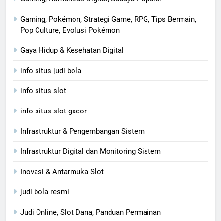
Gaming, Pokémon, Strategi Game, RPG, Tips Bermain,
Pop Culture, Evolusi Pokémon
Gaya Hidup & Kesehatan Digital
info situs judi bola
info situs slot
info situs slot gacor
Infrastruktur & Pengembangan Sistem
Infrastruktur Digital dan Monitoring Sistem
Inovasi & Antarmuka Slot
judi bola resmi
Judi Online, Slot Dana, Panduan Permainan