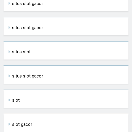
situs slot gacor
situs slot gacor
situs slot
situs slot gacor
slot
slot gacor