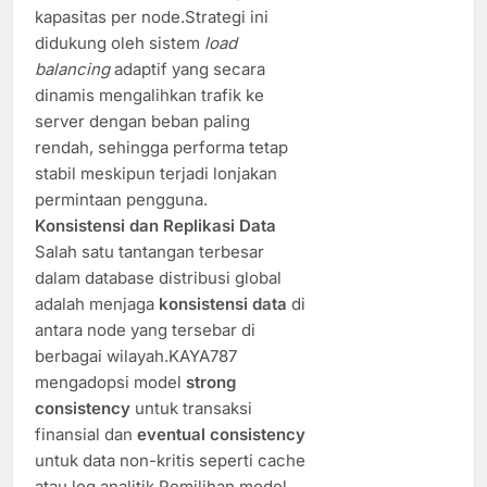
kapasitas per node.Strategi ini
didukung oleh sistem
load
balancing
adaptif yang secara
dinamis mengalihkan trafik ke
server dengan beban paling
rendah, sehingga performa tetap
stabil meskipun terjadi lonjakan
permintaan pengguna.
Konsistensi dan Replikasi Data
Salah satu tantangan terbesar
dalam database distribusi global
adalah menjaga
konsistensi data
di
antara node yang tersebar di
berbagai wilayah.KAYA787
mengadopsi model
strong
consistency
untuk transaksi
finansial dan
eventual consistency
untuk data non-kritis seperti cache
atau log analitik.Pemilihan model