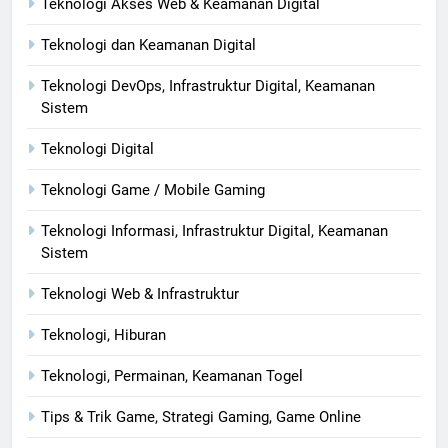
Teknologi Akses Web & Keamanan Digital
Teknologi dan Keamanan Digital
Teknologi DevOps, Infrastruktur Digital, Keamanan
Sistem
Teknologi Digital
Teknologi Game / Mobile Gaming
Teknologi Informasi, Infrastruktur Digital, Keamanan
Sistem
Teknologi Web & Infrastruktur
Teknologi, Hiburan
Teknologi, Permainan, Keamanan Togel
Tips & Trik Game, Strategi Gaming, Game Online