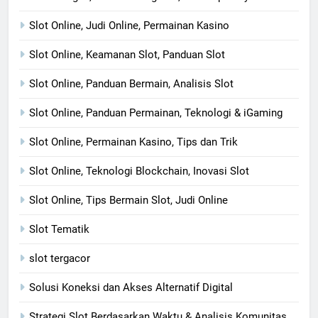
Slot Online, Judi Online, Permainan Kasino
Slot Online, Keamanan Slot, Panduan Slot
Slot Online, Panduan Bermain, Analisis Slot
Slot Online, Panduan Permainan, Teknologi & iGaming
Slot Online, Permainan Kasino, Tips dan Trik
Slot Online, Teknologi Blockchain, Inovasi Slot
Slot Online, Tips Bermain Slot, Judi Online
Slot Tematik
slot tergacor
Solusi Koneksi dan Akses Alternatif Digital
Strategi Slot Berdasarkan Waktu & Analisis Komunitas