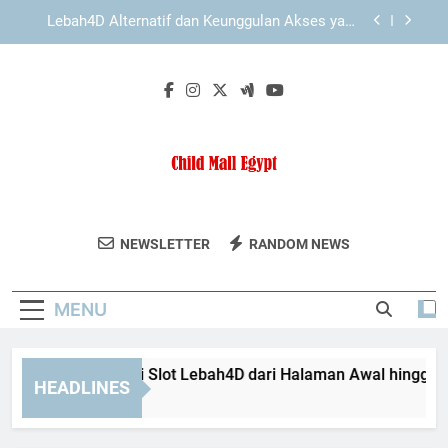
Skip
Panduan Akses Slot Lebah4D di Android dan iOS
to
content
Cara Menggunakan LAE138 Login untuk
Pengguna Baru
Panduan Navigasi Slot Lebah4D dari Halaman
Awal hingga Akun Siap Digunakan
Lebah4D Alternatif dan Keunggulan Akses yang
Lebih Fleksibel
Panduan Akses Slot Lebah4D di Android dan iOS
Child Mall Egypt
Dapatkan Perlengkapan Anak Terbaik Di
Cara Menggunakan LAE138 Login untuk
NEWSLETTER
RANDOM NEWS
Pengguna Baru
Child Mall Egypt.
MENU
anduan Navigasi Slot Lebah4D dari Halaman Awal hingga Aku
HEADLINES
Months Ago