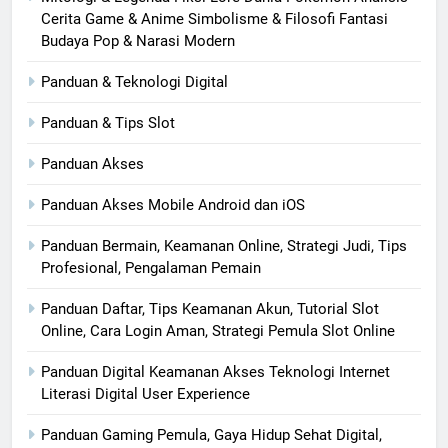
Cerita Game & Anime Simbolisme & Filosofi Fantasi
Budaya Pop & Narasi Modern
Panduan & Teknologi Digital
Panduan & Tips Slot
Panduan Akses
Panduan Akses Mobile Android dan iOS
Panduan Bermain, Keamanan Online, Strategi Judi, Tips
Profesional, Pengalaman Pemain
Panduan Daftar, Tips Keamanan Akun, Tutorial Slot
Online, Cara Login Aman, Strategi Pemula Slot Online
Panduan Digital Keamanan Akses Teknologi Internet
Literasi Digital User Experience
Panduan Gaming Pemula, Gaya Hidup Sehat Digital,