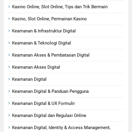
Kasino Online, Slot Online, Tips dan Trik Bermain
Kasino, Slot Online, Permainan Kasino
Keamanan & Infrastruktur Digital
Keamanan & Teknologi Digital
Keamanan Akses & Pembatasan Digital
Keamanan Akses Digital
Keamanan Digital
Keamanan Digital & Panduan Pengguna
Keamanan Digital & UX Formulir
Keamanan Digital dan Regulasi Online
Keamanan Digital, Identity & Access Management,