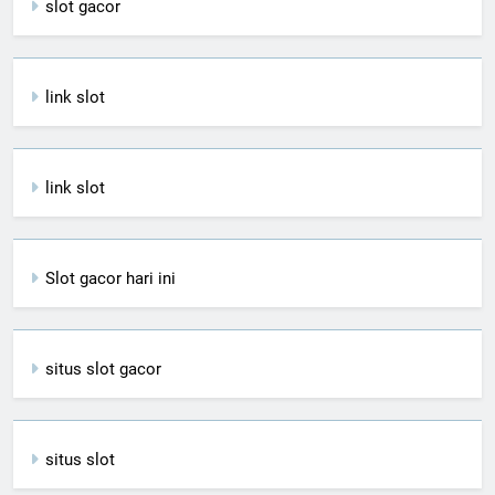
slot gacor
link slot
link slot
Slot gacor hari ini
situs slot gacor
situs slot