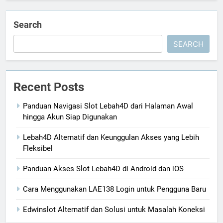
Search
SEARCH
Recent Posts
Panduan Navigasi Slot Lebah4D dari Halaman Awal
hingga Akun Siap Digunakan
Lebah4D Alternatif dan Keunggulan Akses yang Lebih
Fleksibel
Panduan Akses Slot Lebah4D di Android dan iOS
Cara Menggunakan LAE138 Login untuk Pengguna Baru
Edwinslot Alternatif dan Solusi untuk Masalah Koneksi