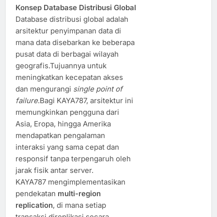
Konsep Database Distribusi Global
Database distribusi global adalah
arsitektur penyimpanan data di
mana data disebarkan ke beberapa
pusat data di berbagai wilayah
geografis.Tujuannya untuk
meningkatkan kecepatan akses
dan mengurangi
single point of
failure
.Bagi KAYA787, arsitektur ini
memungkinkan pengguna dari
Asia, Eropa, hingga Amerika
mendapatkan pengalaman
interaksi yang sama cepat dan
responsif tanpa terpengaruh oleh
jarak fisik antar server.
KAYA787 mengimplementasikan
pendekatan
multi-region
replication
, di mana setiap
transaksi direplikasi secara