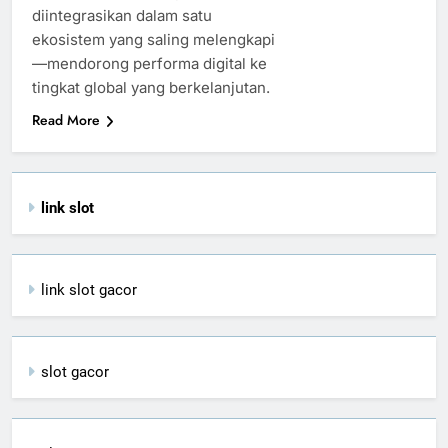
diintegrasikan dalam satu
ekosistem yang saling melengkapi
—mendorong performa digital ke
tingkat global yang berkelanjutan.
Read More
link slot
link slot gacor
slot gacor