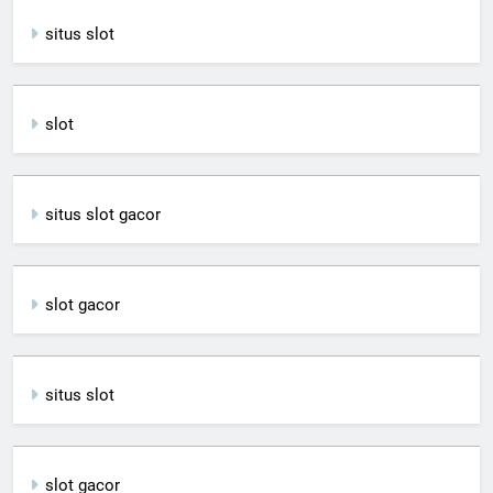
situs slot
slot
situs slot gacor
slot gacor
situs slot
slot gacor