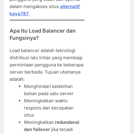
dalam mengakses situs
alternatif
kaya787
.
Apa Itu Load Balancer dan
Fungsinya?
Load balancer adalah teknologi
distribusi lalu lintas yang membagi
permintaan pengguna ke beberapa
server berbeda. Tujuan utamanya
adalah:
Menghindari kelebihan
beban pada satu server
Meningkatkan waktu
respons dan kecepatan
situs
Meningkatkan
redundansi
dan failover
jika terjadi