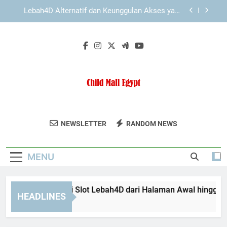
Skip
Panduan Akses Slot Lebah4D di Android dan iOS
to
content
Cara Menggunakan LAE138 Login untuk
Pengguna Baru
Panduan Navigasi Slot Lebah4D dari Halaman
Awal hingga Akun Siap Digunakan
Lebah4D Alternatif dan Keunggulan Akses yang
Lebih Fleksibel
Panduan Akses Slot Lebah4D di Android dan iOS
Child Mall Egypt
Dapatkan Perlengkapan Anak Terbaik Di
Cara Menggunakan LAE138 Login untuk
NEWSLETTER
RANDOM NEWS
Pengguna Baru
Child Mall Egypt.
MENU
anduan Navigasi Slot Lebah4D dari Halaman Awal hingga Aku
HEADLINES
Months Ago