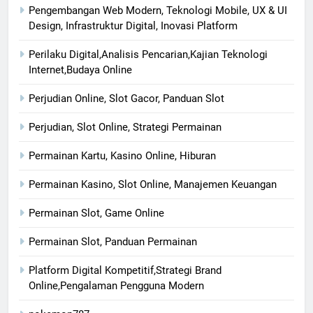
Pengembangan Web Modern, Teknologi Mobile, UX & UI
Design, Infrastruktur Digital, Inovasi Platform
Perilaku Digital,Analisis Pencarian,Kajian Teknologi
Internet,Budaya Online
Perjudian Online, Slot Gacor, Panduan Slot
Perjudian, Slot Online, Strategi Permainan
Permainan Kartu, Kasino Online, Hiburan
Permainan Kasino, Slot Online, Manajemen Keuangan
Permainan Slot, Game Online
Permainan Slot, Panduan Permainan
Platform Digital Kompetitif,Strategi Brand
Online,Pengalaman Pengguna Modern