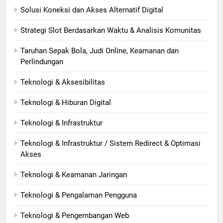
Solusi Koneksi dan Akses Alternatif Digital
Strategi Slot Berdasarkan Waktu & Analisis Komunitas
Taruhan Sepak Bola, Judi Online, Keamanan dan
Perlindungan
Teknologi & Aksesibilitas
Teknologi & Hiburan Digital
Teknologi & Infrastruktur
Teknologi & Infrastruktur / Sistem Redirect & Optimasi
Akses
Teknologi & Keamanan Jaringan
Teknologi & Pengalaman Pengguna
Teknologi & Pengembangan Web