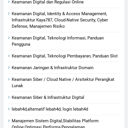
Keamanan Digital dan Regulasi Online
Keamanan Digital, Identity & Access Management,
Infrastruktur Kaya787, Cloud-Native Security, Cyber
Defense, Manajemen Risiko
Keamanan Digital, Teknologi Informasi, Panduan
Pengguna
Keamanan Digital, Teknologi Pembayaran, Panduan Slot
Keamanan Jaringan & Infrastruktur Domain
Keamanan Siber / Cloud Native / Arsitektur Perangkat
Lunak
Keamanan Siber & Infrastruktur Digital
lebah4d,alternatif lebah4d, login lebah4d
Manajemen Sistem Digital,Stabilitas Platform
Online,Optimasi Performa,Pengalaman