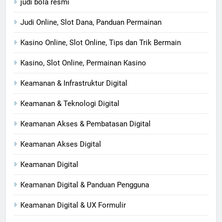
judi bola resmi
Judi Online, Slot Dana, Panduan Permainan
Kasino Online, Slot Online, Tips dan Trik Bermain
Kasino, Slot Online, Permainan Kasino
Keamanan & Infrastruktur Digital
Keamanan & Teknologi Digital
Keamanan Akses & Pembatasan Digital
Keamanan Akses Digital
Keamanan Digital
Keamanan Digital & Panduan Pengguna
Keamanan Digital & UX Formulir