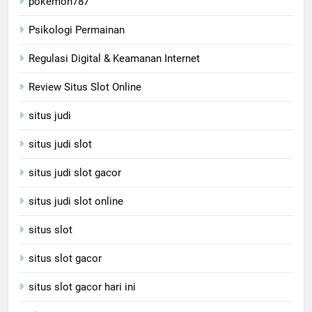
pokemon787
Psikologi Permainan
Regulasi Digital & Keamanan Internet
Review Situs Slot Online
situs judi
situs judi slot
situs judi slot gacor
situs judi slot online
situs slot
situs slot gacor
situs slot gacor hari ini