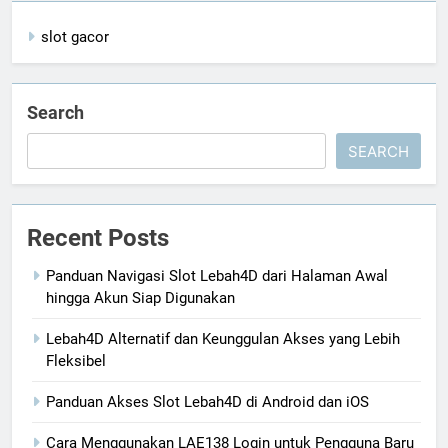
slot gacor
Search
SEARCH
Recent Posts
Panduan Navigasi Slot Lebah4D dari Halaman Awal
hingga Akun Siap Digunakan
Lebah4D Alternatif dan Keunggulan Akses yang Lebih
Fleksibel
Panduan Akses Slot Lebah4D di Android dan iOS
Cara Menggunakan LAE138 Login untuk Pengguna Baru