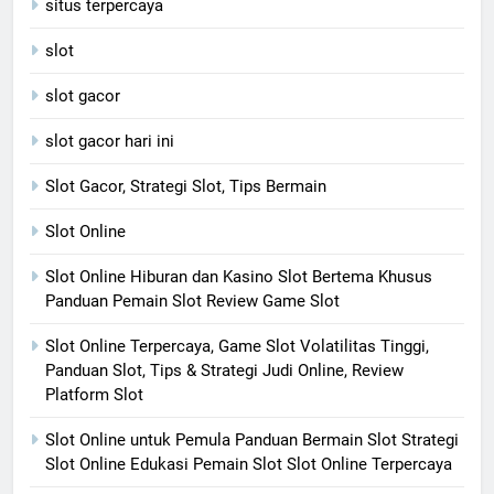
situs terpercaya
slot
slot gacor
slot gacor hari ini
Slot Gacor, Strategi Slot, Tips Bermain
Slot Online
Slot Online Hiburan dan Kasino Slot Bertema Khusus
Panduan Pemain Slot Review Game Slot
Slot Online Terpercaya, Game Slot Volatilitas Tinggi,
Panduan Slot, Tips & Strategi Judi Online, Review
Platform Slot
Slot Online untuk Pemula Panduan Bermain Slot Strategi
Slot Online Edukasi Pemain Slot Slot Online Terpercaya