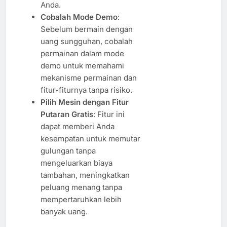
Anda.
Cobalah Mode Demo
:
Sebelum bermain dengan
uang sungguhan, cobalah
permainan dalam mode
demo untuk memahami
mekanisme permainan dan
fitur-fiturnya tanpa risiko.
Pilih Mesin dengan Fitur
Putaran Gratis
: Fitur ini
dapat memberi Anda
kesempatan untuk memutar
gulungan tanpa
mengeluarkan biaya
tambahan, meningkatkan
peluang menang tanpa
mempertaruhkan lebih
banyak uang.