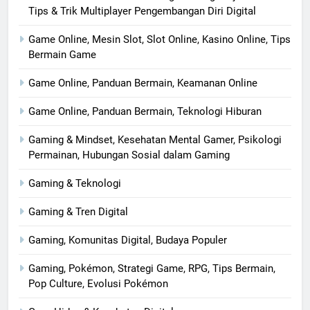
Tips & Trik Multiplayer Pengembangan Diri Digital
Game Online, Mesin Slot, Slot Online, Kasino Online, Tips
Bermain Game
Game Online, Panduan Bermain, Keamanan Online
Game Online, Panduan Bermain, Teknologi Hiburan
Gaming & Mindset, Kesehatan Mental Gamer, Psikologi
Permainan, Hubungan Sosial dalam Gaming
Gaming & Teknologi
Gaming & Tren Digital
Gaming, Komunitas Digital, Budaya Populer
Gaming, Pokémon, Strategi Game, RPG, Tips Bermain,
Pop Culture, Evolusi Pokémon