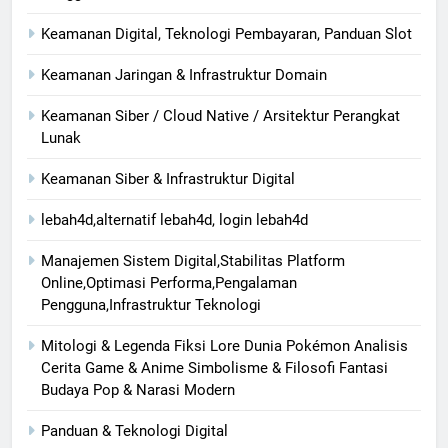
Keamanan Digital, Teknologi Pembayaran, Panduan Slot
Keamanan Jaringan & Infrastruktur Domain
Keamanan Siber / Cloud Native / Arsitektur Perangkat
Lunak
Keamanan Siber & Infrastruktur Digital
lebah4d,alternatif lebah4d, login lebah4d
Manajemen Sistem Digital,Stabilitas Platform
Online,Optimasi Performa,Pengalaman
Pengguna,Infrastruktur Teknologi
Mitologi & Legenda Fiksi Lore Dunia Pokémon Analisis
Cerita Game & Anime Simbolisme & Filosofi Fantasi
Budaya Pop & Narasi Modern
Panduan & Teknologi Digital