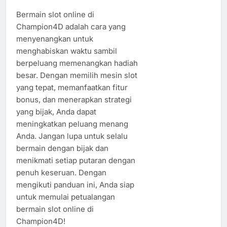
Bermain slot online di
Champion4D adalah cara yang
menyenangkan untuk
menghabiskan waktu sambil
berpeluang memenangkan hadiah
besar. Dengan memilih mesin slot
yang tepat, memanfaatkan fitur
bonus, dan menerapkan strategi
yang bijak, Anda dapat
meningkatkan peluang menang
Anda. Jangan lupa untuk selalu
bermain dengan bijak dan
menikmati setiap putaran dengan
penuh keseruan. Dengan
mengikuti panduan ini, Anda siap
untuk memulai petualangan
bermain slot online di
Champion4D!