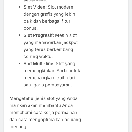
Slot Video
: Slot modern
dengan grafis yang lebih
baik dan berbagai fitur
bonus.
Slot Progresif
: Mesin slot
yang menawarkan jackpot
yang terus berkembang
seiring waktu.
Slot Multi-line
: Slot yang
memungkinkan Anda untuk
memenangkan lebih dari
satu garis pembayaran.
Mengetahui jenis slot yang Anda
mainkan akan membantu Anda
memahami cara kerja permainan
dan cara mengoptimalkan peluang
menang.