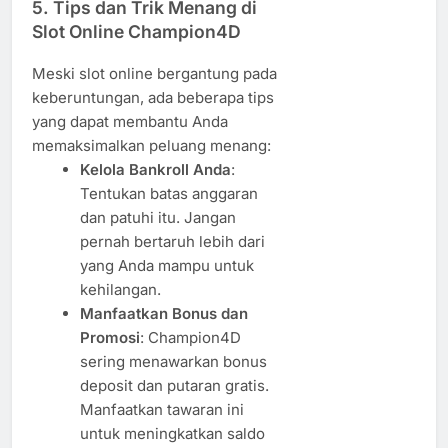
5. Tips dan Trik Menang di
Slot Online Champion4D
Meski slot online bergantung pada
keberuntungan, ada beberapa tips
yang dapat membantu Anda
memaksimalkan peluang menang:
Kelola Bankroll Anda
:
Tentukan batas anggaran
dan patuhi itu. Jangan
pernah bertaruh lebih dari
yang Anda mampu untuk
kehilangan.
Manfaatkan Bonus dan
Promosi
: Champion4D
sering menawarkan bonus
deposit dan putaran gratis.
Manfaatkan tawaran ini
untuk meningkatkan saldo