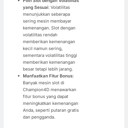
Pilih Slot dengan Volatilitas
yang Sesuai
: Volatilitas
menunjukkan seberapa
sering mesin membayar
kemenangan. Slot dengan
volatilitas rendah
memberikan kemenangan
kecil namun sering,
sementara volatilitas tinggi
memberikan kemenangan
besar tetapi lebih jarang.
Manfaatkan Fitur Bonus
:
Banyak mesin slot di
Champion4D menawarkan
fitur bonus yang dapat
meningkatkan kemenangan
Anda, seperti putaran gratis
dan pengganda.