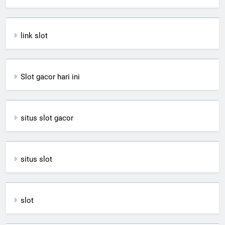
link slot
Slot gacor hari ini
situs slot gacor
situs slot
slot