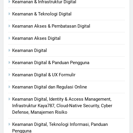
Keamanan & Infrastruktur Digital
Keamanan & Teknologi Digital
Keamanan Akses & Pembatasan Digital
Keamanan Akses Digital
Keamanan Digital
Keamanan Digital & Panduan Pengguna
Keamanan Digital & UX Formulir
Keamanan Digital dan Regulasi Online
Keamanan Digital, Identity & Access Management,
Infrastruktur Kaya787, Cloud-Native Security, Cyber
Defense, Manajemen Risiko
Keamanan Digital, Teknologi Informasi, Panduan
Pengguna