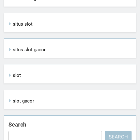
situs slot
situs slot gacor
slot
slot gacor
Search
SEARCH