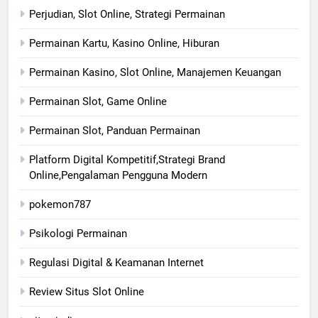
Perjudian, Slot Online, Strategi Permainan
Permainan Kartu, Kasino Online, Hiburan
Permainan Kasino, Slot Online, Manajemen Keuangan
Permainan Slot, Game Online
Permainan Slot, Panduan Permainan
Platform Digital Kompetitif,Strategi Brand
Online,Pengalaman Pengguna Modern
pokemon787
Psikologi Permainan
Regulasi Digital & Keamanan Internet
Review Situs Slot Online