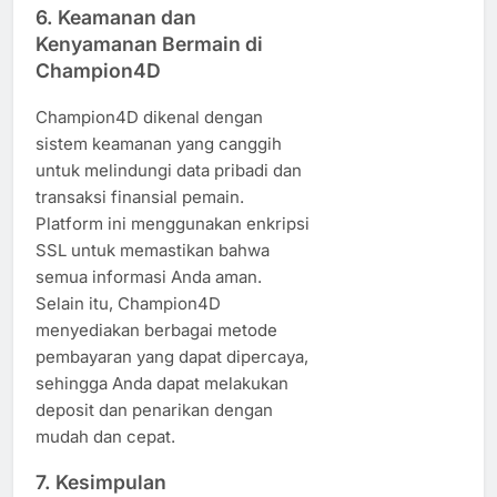
6. Keamanan dan
Kenyamanan Bermain di
Champion4D
Champion4D dikenal dengan
sistem keamanan yang canggih
untuk melindungi data pribadi dan
transaksi finansial pemain.
Platform ini menggunakan enkripsi
SSL untuk memastikan bahwa
semua informasi Anda aman.
Selain itu, Champion4D
menyediakan berbagai metode
pembayaran yang dapat dipercaya,
sehingga Anda dapat melakukan
deposit dan penarikan dengan
mudah dan cepat.
7. Kesimpulan