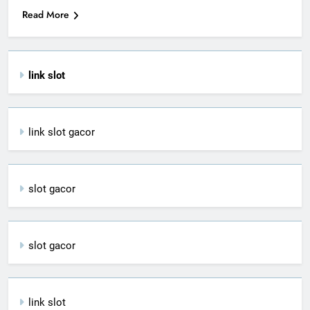
Read More
link slot
link slot gacor
slot gacor
slot gacor
link slot