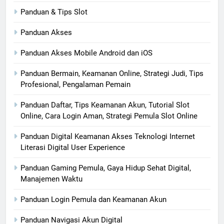
Panduan & Tips Slot
Panduan Akses
Panduan Akses Mobile Android dan iOS
Panduan Bermain, Keamanan Online, Strategi Judi, Tips
Profesional, Pengalaman Pemain
Panduan Daftar, Tips Keamanan Akun, Tutorial Slot
Online, Cara Login Aman, Strategi Pemula Slot Online
Panduan Digital Keamanan Akses Teknologi Internet
Literasi Digital User Experience
Panduan Gaming Pemula, Gaya Hidup Sehat Digital,
Manajemen Waktu
Panduan Login Pemula dan Keamanan Akun
Panduan Navigasi Akun Digital