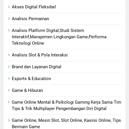
Akses Digital Fleksibel
Analisis Permainan
Analisis Platform Digital,Studi Sistem
Interaktif,Manajemen Lingkungan Game,Performa
Teknologi Online
Analisis Slot & Pola Interaksi
Brand dan Layanan Digital
Esports & Education
Game & Hiburan
Game Online Mental & Psikologi Gaming Kerja Sama Tim
Tips & Trik Multiplayer Pengembangan Diri Digital
Game Online, Mesin Slot, Slot Online, Kasino Online, Tips
Bermain Game