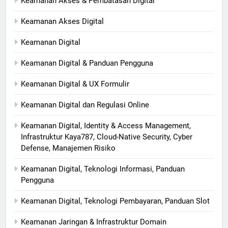
Keamanan Akses & Pembatasan Digital
Keamanan Akses Digital
Keamanan Digital
Keamanan Digital & Panduan Pengguna
Keamanan Digital & UX Formulir
Keamanan Digital dan Regulasi Online
Keamanan Digital, Identity & Access Management,
Infrastruktur Kaya787, Cloud-Native Security, Cyber
Defense, Manajemen Risiko
Keamanan Digital, Teknologi Informasi, Panduan
Pengguna
Keamanan Digital, Teknologi Pembayaran, Panduan Slot
Keamanan Jaringan & Infrastruktur Domain