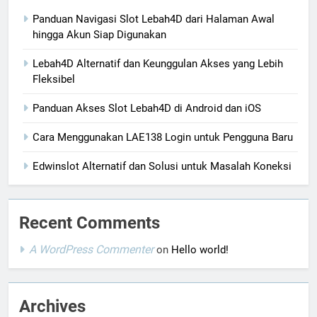
Panduan Navigasi Slot Lebah4D dari Halaman Awal
hingga Akun Siap Digunakan
Lebah4D Alternatif dan Keunggulan Akses yang Lebih
Fleksibel
Panduan Akses Slot Lebah4D di Android dan iOS
Cara Menggunakan LAE138 Login untuk Pengguna Baru
Edwinslot Alternatif dan Solusi untuk Masalah Koneksi
Recent Comments
A WordPress Commenter
on
Hello world!
Archives