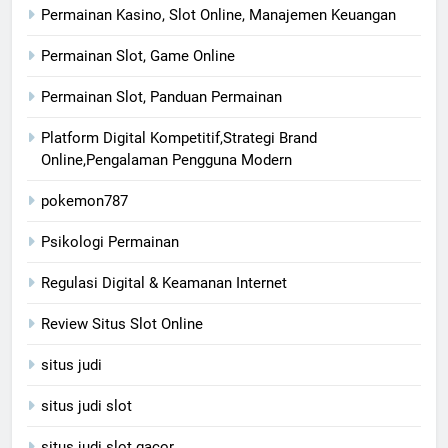
Permainan Kasino, Slot Online, Manajemen Keuangan
Permainan Slot, Game Online
Permainan Slot, Panduan Permainan
Platform Digital Kompetitif,Strategi Brand
Online,Pengalaman Pengguna Modern
pokemon787
Psikologi Permainan
Regulasi Digital & Keamanan Internet
Review Situs Slot Online
situs judi
situs judi slot
situs judi slot gacor