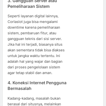
3.
Gangguan Server atau
Pemeliharaan Sistem
Seperti layanan digital lainnya,
Corlaslot juga bisa mengalami
downtime karena pemeliharaan
sistem, pembaruan fitur, atau
gangguan teknis dari sisi server.
Jika hal ini terjadi, biasanya situs
akan sementara tidak bisa diakses
untuk jangka waktu tertentu. Ini
adalah hal yang wajar dan bagian
dari proses pengelolaan sistem
agar tetap stabil dan aman.
4.
Koneksi Internet Pengguna
Bermasalah
Kadang-kadang, masalah bukan
berasal dari situsnya, melainkan