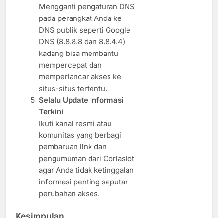
Mengganti pengaturan DNS
pada perangkat Anda ke
DNS publik seperti Google
DNS (8.8.8.8 dan 8.8.4.4)
kadang bisa membantu
mempercepat dan
memperlancar akses ke
situs-situs tertentu.
Selalu Update Informasi
Terkini
Ikuti kanal resmi atau
komunitas yang berbagi
pembaruan link dan
pengumuman dari Corlaslot
agar Anda tidak ketinggalan
informasi penting seputar
perubahan akses.
Kesimpulan