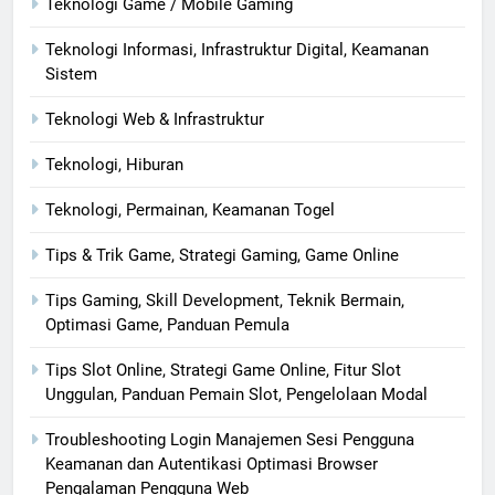
Teknologi Game / Mobile Gaming
Teknologi Informasi, Infrastruktur Digital, Keamanan
Sistem
Teknologi Web & Infrastruktur
Teknologi, Hiburan
Teknologi, Permainan, Keamanan Togel
Tips & Trik Game, Strategi Gaming, Game Online
Tips Gaming, Skill Development, Teknik Bermain,
Optimasi Game, Panduan Pemula
Tips Slot Online, Strategi Game Online, Fitur Slot
Unggulan, Panduan Pemain Slot, Pengelolaan Modal
Troubleshooting Login Manajemen Sesi Pengguna
Keamanan dan Autentikasi Optimasi Browser
Pengalaman Pengguna Web