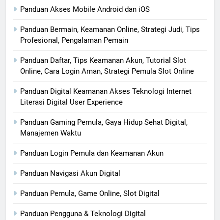
Panduan Akses Mobile Android dan iOS
Panduan Bermain, Keamanan Online, Strategi Judi, Tips
Profesional, Pengalaman Pemain
Panduan Daftar, Tips Keamanan Akun, Tutorial Slot
Online, Cara Login Aman, Strategi Pemula Slot Online
Panduan Digital Keamanan Akses Teknologi Internet
Literasi Digital User Experience
Panduan Gaming Pemula, Gaya Hidup Sehat Digital,
Manajemen Waktu
Panduan Login Pemula dan Keamanan Akun
Panduan Navigasi Akun Digital
Panduan Pemula, Game Online, Slot Digital
Panduan Pengguna & Teknologi Digital