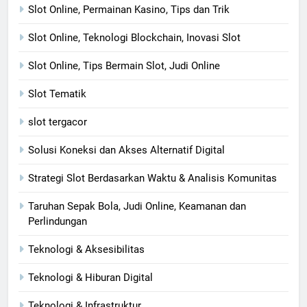
Slot Online, Permainan Kasino, Tips dan Trik
Slot Online, Teknologi Blockchain, Inovasi Slot
Slot Online, Tips Bermain Slot, Judi Online
Slot Tematik
slot tergacor
Solusi Koneksi dan Akses Alternatif Digital
Strategi Slot Berdasarkan Waktu & Analisis Komunitas
Taruhan Sepak Bola, Judi Online, Keamanan dan
Perlindungan
Teknologi & Aksesibilitas
Teknologi & Hiburan Digital
Teknologi & Infrastruktur