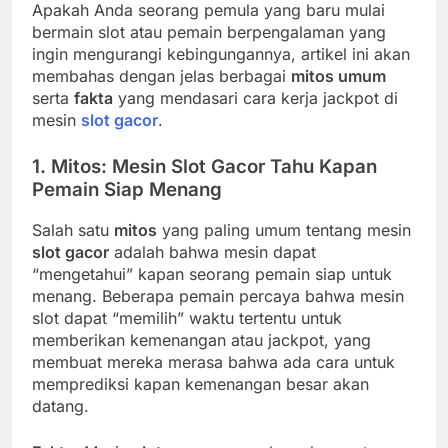
Apakah Anda seorang pemula yang baru mulai
bermain slot atau pemain berpengalaman yang
ingin mengurangi kebingungannya, artikel ini akan
membahas dengan jelas berbagai
mitos umum
serta
fakta
yang mendasari cara kerja jackpot di
mesin
slot gacor
.
1.
Mitos: Mesin Slot Gacor Tahu Kapan
Pemain Siap Menang
Salah satu
mitos
yang paling umum tentang mesin
slot gacor
adalah bahwa mesin dapat
“mengetahui” kapan seorang pemain siap untuk
menang. Beberapa pemain percaya bahwa mesin
slot dapat “memilih” waktu tertentu untuk
memberikan kemenangan atau jackpot, yang
membuat mereka merasa bahwa ada cara untuk
memprediksi kapan kemenangan besar akan
datang.