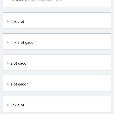
link slot
link slot gacor
slot gacor
slot gacor
link slot