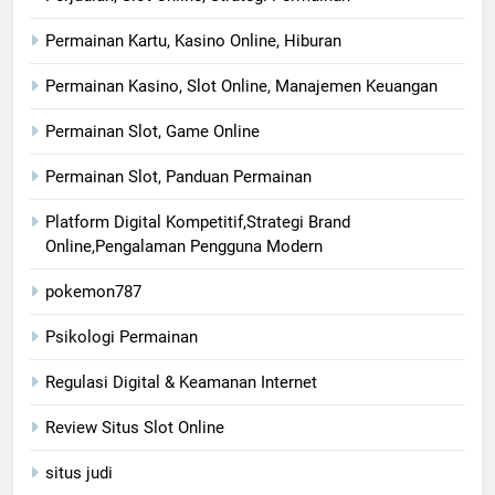
Permainan Kartu, Kasino Online, Hiburan
Permainan Kasino, Slot Online, Manajemen Keuangan
Permainan Slot, Game Online
Permainan Slot, Panduan Permainan
Platform Digital Kompetitif,Strategi Brand
Online,Pengalaman Pengguna Modern
pokemon787
Psikologi Permainan
Regulasi Digital & Keamanan Internet
Review Situs Slot Online
situs judi