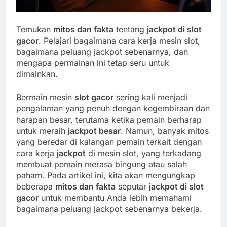
Temukan
mitos dan fakta
tentang
jackpot di slot
gacor
. Pelajari bagaimana cara kerja mesin slot,
bagaimana peluang jackpot sebenarnya, dan
mengapa permainan ini tetap seru untuk
dimainkan.
Bermain mesin
slot gacor
sering kali menjadi
pengalaman yang penuh dengan kegembiraan dan
harapan besar, terutama ketika pemain berharap
untuk meraih
jackpot besar
. Namun, banyak mitos
yang beredar di kalangan pemain terkait dengan
cara kerja
jackpot
di mesin slot, yang terkadang
membuat pemain merasa bingung atau salah
paham. Pada artikel ini, kita akan mengungkap
beberapa
mitos dan fakta
seputar
jackpot di slot
gacor
untuk membantu Anda lebih memahami
bagaimana peluang jackpot sebenarnya bekerja.