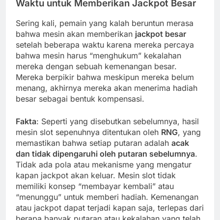
Waktu untuk Memberikan Jackpot Besar
Sering kali, pemain yang kalah beruntun merasa
bahwa mesin akan memberikan
jackpot besar
setelah beberapa waktu karena mereka percaya
bahwa mesin harus “menghukum” kekalahan
mereka dengan sebuah kemenangan besar.
Mereka berpikir bahwa meskipun mereka belum
menang, akhirnya mereka akan menerima hadiah
besar sebagai bentuk kompensasi.
Fakta
: Seperti yang disebutkan sebelumnya, hasil
mesin slot sepenuhnya ditentukan oleh
RNG
, yang
memastikan bahwa setiap putaran adalah
acak
dan tidak dipengaruhi oleh putaran sebelumnya
.
Tidak ada pola atau mekanisme yang mengatur
kapan jackpot akan keluar. Mesin slot tidak
memiliki konsep “membayar kembali” atau
“menunggu” untuk memberi hadiah. Kemenangan
atau jackpot dapat terjadi kapan saja, terlepas dari
berapa banyak putaran atau kekalahan yang telah