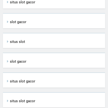
situs slot gacor
slot gacor
situs slot
slot gacor
situs slot gacor
situs slot gacor