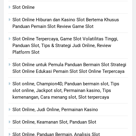
Slot Online
Slot Online Hiburan dan Kasino Slot Bertema Khusus
Panduan Pemain Slot Review Game Slot
Slot Online Terpercaya, Game Slot Volatilitas Tinggi,
Panduan Slot, Tips & Strategi Judi Online, Review
Platform Slot
Slot Online untuk Pemula Panduan Bermain Slot Strategi
Slot Online Edukasi Pemain Slot Slot Online Terpercaya
Slot online, Champion4D, Panduan bermain slot, Tips
slot online, Jackpot slot, Permainan kasino, Tips
kemenangan, Cara menang slot, Slot terpercaya
Slot Online, Judi Online, Permainan Kasino
Slot Online, Keamanan Slot, Panduan Slot
Slot Online, Panduan Bermain, Analisis Slot