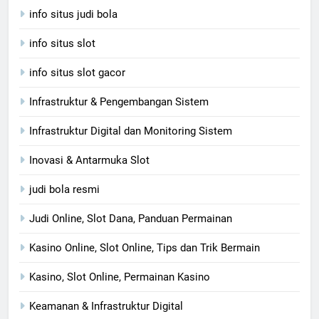
info situs judi bola
info situs slot
info situs slot gacor
Infrastruktur & Pengembangan Sistem
Infrastruktur Digital dan Monitoring Sistem
Inovasi & Antarmuka Slot
judi bola resmi
Judi Online, Slot Dana, Panduan Permainan
Kasino Online, Slot Online, Tips dan Trik Bermain
Kasino, Slot Online, Permainan Kasino
Keamanan & Infrastruktur Digital