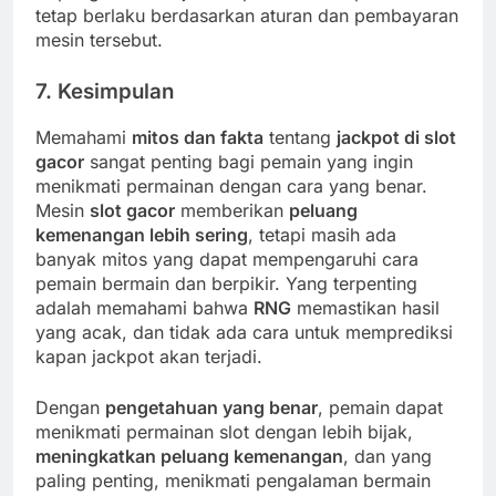
tetap berlaku berdasarkan aturan dan pembayaran
mesin tersebut.
7.
Kesimpulan
Memahami
mitos dan fakta
tentang
jackpot di slot
gacor
sangat penting bagi pemain yang ingin
menikmati permainan dengan cara yang benar.
Mesin
slot gacor
memberikan
peluang
kemenangan lebih sering
, tetapi masih ada
banyak mitos yang dapat mempengaruhi cara
pemain bermain dan berpikir. Yang terpenting
adalah memahami bahwa
RNG
memastikan hasil
yang acak, dan tidak ada cara untuk memprediksi
kapan jackpot akan terjadi.
Dengan
pengetahuan yang benar
, pemain dapat
menikmati permainan slot dengan lebih bijak,
meningkatkan peluang kemenangan
, dan yang
paling penting, menikmati pengalaman bermain