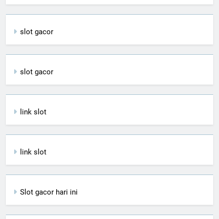
slot gacor
slot gacor
link slot
link slot
Slot gacor hari ini