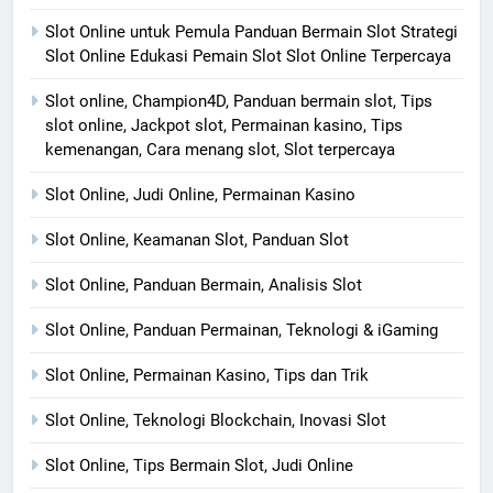
Slot Online untuk Pemula Panduan Bermain Slot Strategi
Slot Online Edukasi Pemain Slot Slot Online Terpercaya
Slot online, Champion4D, Panduan bermain slot, Tips
slot online, Jackpot slot, Permainan kasino, Tips
kemenangan, Cara menang slot, Slot terpercaya
Slot Online, Judi Online, Permainan Kasino
Slot Online, Keamanan Slot, Panduan Slot
Slot Online, Panduan Bermain, Analisis Slot
Slot Online, Panduan Permainan, Teknologi & iGaming
Slot Online, Permainan Kasino, Tips dan Trik
Slot Online, Teknologi Blockchain, Inovasi Slot
Slot Online, Tips Bermain Slot, Judi Online