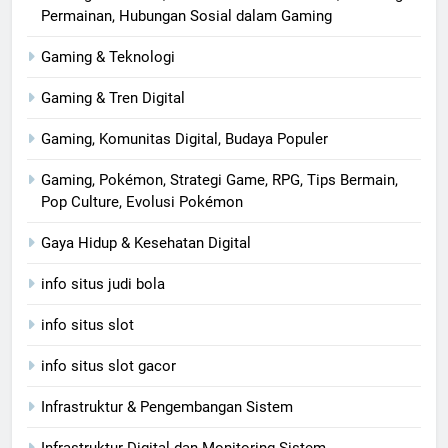
Permainan, Hubungan Sosial dalam Gaming
Gaming & Teknologi
Gaming & Tren Digital
Gaming, Komunitas Digital, Budaya Populer
Gaming, Pokémon, Strategi Game, RPG, Tips Bermain,
Pop Culture, Evolusi Pokémon
Gaya Hidup & Kesehatan Digital
info situs judi bola
info situs slot
info situs slot gacor
Infrastruktur & Pengembangan Sistem