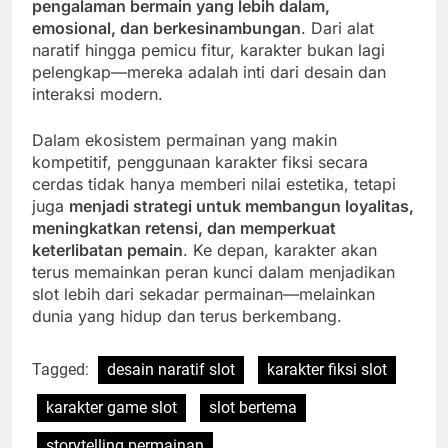
pengalaman bermain yang lebih dalam,
emosional, dan berkesinambungan
. Dari alat
naratif hingga pemicu fitur, karakter bukan lagi
pelengkap—mereka adalah inti dari desain dan
interaksi modern.
Dalam ekosistem permainan yang makin
kompetitif, penggunaan karakter fiksi secara
cerdas tidak hanya memberi nilai estetika, tetapi
juga
menjadi strategi untuk membangun loyalitas,
meningkatkan retensi, dan memperkuat
keterlibatan pemain
. Ke depan, karakter akan
terus memainkan peran kunci dalam menjadikan
slot lebih dari sekadar permainan—melainkan
dunia yang hidup dan terus berkembang.
Tagged:
desain naratif slot
karakter fiksi slot
karakter game slot
slot bertema
storytelling permainan