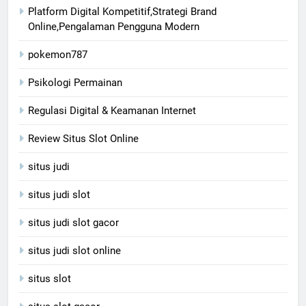
Platform Digital Kompetitif,Strategi Brand
Online,Pengalaman Pengguna Modern
pokemon787
Psikologi Permainan
Regulasi Digital & Keamanan Internet
Review Situs Slot Online
situs judi
situs judi slot
situs judi slot gacor
situs judi slot online
situs slot