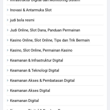
Infrastruktur Digital dan Monitoring Sistem
Inovasi & Antarmuka Slot
judi bola resmi
Judi Online, Slot Dana, Panduan Permainan
Kasino Online, Slot Online, Tips dan Trik Bermain
Kasino, Slot Online, Permainan Kasino
Keamanan & Infrastruktur Digital
Keamanan & Teknologi Digital
Keamanan Akses & Pembatasan Digital
Keamanan Akses Digital
Keamanan Digital