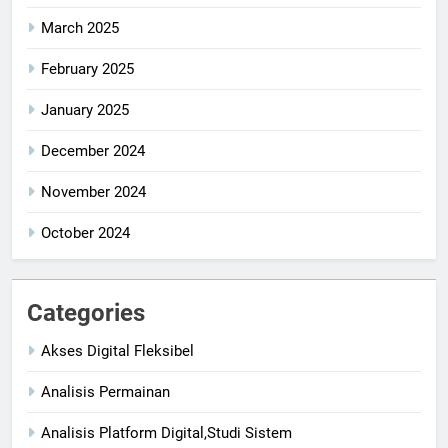
March 2025
February 2025
January 2025
December 2024
November 2024
October 2024
Categories
Akses Digital Fleksibel
Analisis Permainan
Analisis Platform Digital,Studi Sistem