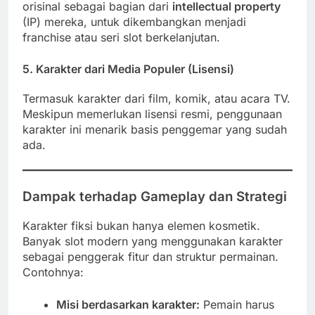
orisinal sebagai bagian dari
intellectual property
(IP) mereka, untuk dikembangkan menjadi
franchise atau seri slot berkelanjutan.
5.
Karakter dari Media Populer (Lisensi)
Termasuk karakter dari film, komik, atau acara TV.
Meskipun memerlukan lisensi resmi, penggunaan
karakter ini menarik basis penggemar yang sudah
ada.
Dampak terhadap Gameplay dan Strategi
Karakter fiksi bukan hanya elemen kosmetik.
Banyak slot modern yang menggunakan karakter
sebagai penggerak fitur dan struktur permainan.
Contohnya:
Misi berdasarkan karakter:
Pemain harus