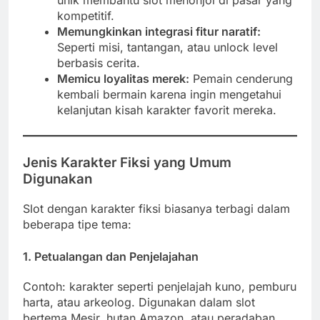
kompetitif.
Memungkinkan integrasi fitur naratif:
Seperti misi, tantangan, atau unlock level
berbasis cerita.
Memicu loyalitas merek:
Pemain cenderung
kembali bermain karena ingin mengetahui
kelanjutan kisah karakter favorit mereka.
Jenis Karakter Fiksi yang Umum
Digunakan
Slot dengan karakter fiksi biasanya terbagi dalam
beberapa tipe tema:
1.
Petualangan dan Penjelajahan
Contoh: karakter seperti penjelajah kuno, pemburu
harta, atau arkeolog. Digunakan dalam slot
bertema Mesir, hutan Amazon, atau peradaban