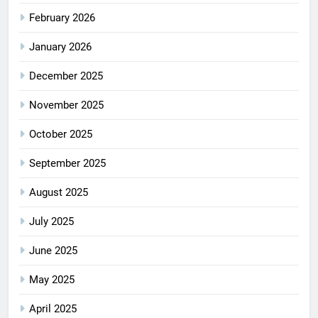
February 2026
January 2026
December 2025
November 2025
October 2025
September 2025
August 2025
July 2025
June 2025
May 2025
April 2025