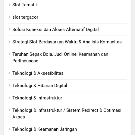
Slot Tematik
slot tergacor
Solusi Koneksi dan Akses Alternatif Digital
Strategi Slot Berdasarkan Waktu & Analisis Komunitas
Taruhan Sepak Bola, Judi Online, Keamanan dan
Perlindungan
Teknologi & Aksesibilitas
Teknologi & Hiburan Digital
Teknologi & Infrastruktur
Teknologi & Infrastruktur / Sistem Redirect & Optimasi
Akses
Teknologi & Keamanan Jaringan