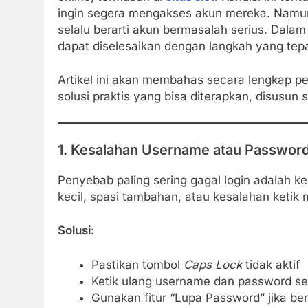
ingin segera mengakses akun mereka. Namun,
selalu berarti akun bermasalah serius. Dala
dapat diselesaikan dengan langkah yang tepa
Artikel ini akan membahas secara lengkap 
solusi praktis yang bisa diterapkan, disusun 
1. Kesalahan Username atau Passwor
Penyebab paling sering gagal login adalah 
kecil, spasi tambahan, atau kesalahan ketik 
Solusi:
Pastikan tombol
Caps Lock
tidak aktif
Ketik ulang username dan password se
Gunakan fitur “Lupa Password” jika ben