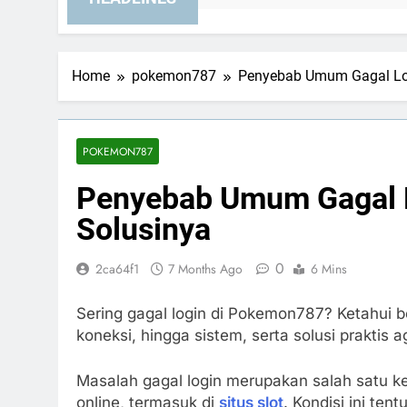
Home
pokemon787
Penyebab Umum Gagal Lo
POKEMON787
Penyebab Umum Gagal 
Solusinya
0
2ca64f1
7 Months Ago
6 Mins
Sering gagal login di Pokemon787? Ketahui 
koneksi, hingga sistem, serta solusi praktis
Masalah gagal login merupakan salah satu k
online, termasuk di
situs slot
. Kondisi ini ten