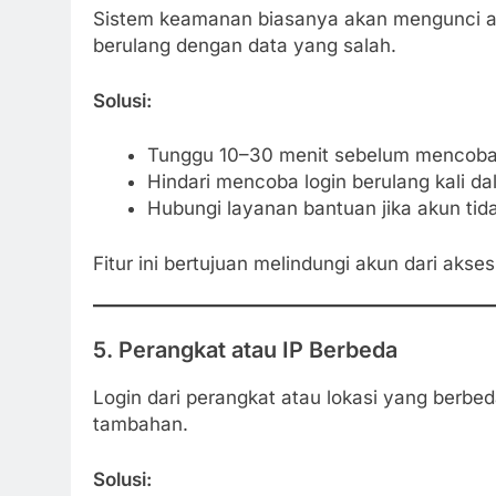
Sistem keamanan biasanya akan mengunci aku
berulang dengan data yang salah.
Solusi:
Tunggu 10–30 menit sebelum mencoba
Hindari mencoba login berulang kali d
Hubungi layanan bantuan jika akun tid
Fitur ini bertujuan melindungi akun dari akses
5. Perangkat atau IP Berbeda
Login dari perangkat atau lokasi yang berb
tambahan.
Solusi: