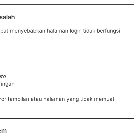
salah
at menyebabkan halaman login tidak berfungsi
ito
ringan
error tampilan atau halaman yang tidak memuat
tem