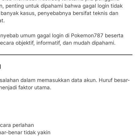
 penting untuk dipahami bahwa gagal login tidak
m banyak kasus, penyebabnya bersifat teknis dan
t.
penyebab umum gagal login di Pokemon787 beserta
secara objektif, informatif, dan mudah dipahami.
d
kesalahan dalam memasukkan data akun. Huruf besar-
menjadi faktor utama.
cara perlahan
ar-benar tidak yakin