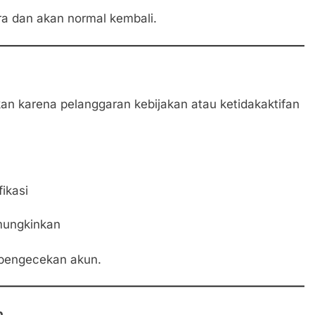
a dan akan normal kembali.
kan karena pelanggaran kebijakan atau ketidakaktifan
ikasi
emungkinkan
 pengecekan akun.
n