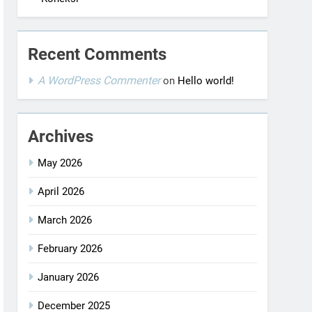
Recent Comments
A WordPress Commenter
on
Hello world!
Archives
May 2026
April 2026
March 2026
February 2026
January 2026
December 2025