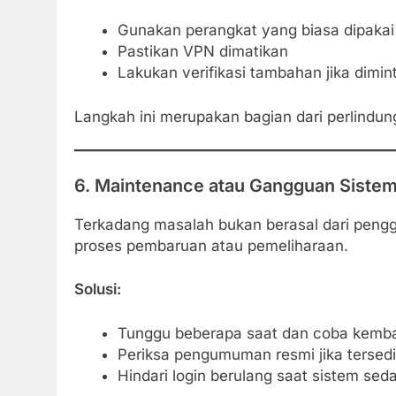
Gunakan perangkat yang biasa dipakai
Pastikan VPN dimatikan
Lakukan verifikasi tambahan jika dimin
Langkah ini merupakan bagian dari perlindu
6. Maintenance atau Gangguan Siste
Terkadang masalah bukan berasal dari pengg
proses pembaruan atau pemeliharaan.
Solusi:
Tunggu beberapa saat dan coba kemba
Periksa pengumuman resmi jika tersed
Hindari login berulang saat sistem seda