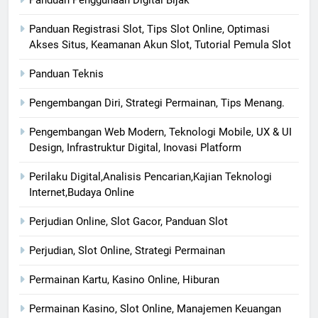
Panduan Penggunaan Digital Bijak
Panduan Registrasi Slot, Tips Slot Online, Optimasi
Akses Situs, Keamanan Akun Slot, Tutorial Pemula Slot
Panduan Teknis
Pengembangan Diri, Strategi Permainan, Tips Menang.
Pengembangan Web Modern, Teknologi Mobile, UX & UI
Design, Infrastruktur Digital, Inovasi Platform
Perilaku Digital,Analisis Pencarian,Kajian Teknologi
Internet,Budaya Online
Perjudian Online, Slot Gacor, Panduan Slot
Perjudian, Slot Online, Strategi Permainan
Permainan Kartu, Kasino Online, Hiburan
Permainan Kasino, Slot Online, Manajemen Keuangan