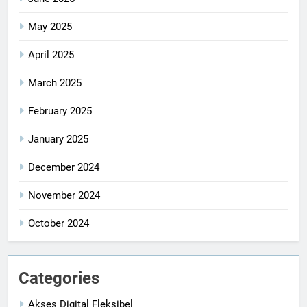
May 2025
April 2025
March 2025
February 2025
January 2025
December 2024
November 2024
October 2024
Categories
Akses Digital Fleksibel