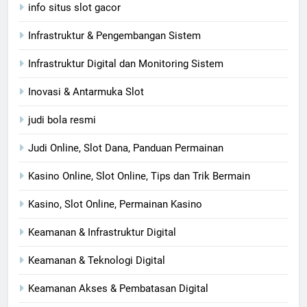
info situs slot gacor
Infrastruktur & Pengembangan Sistem
Infrastruktur Digital dan Monitoring Sistem
Inovasi & Antarmuka Slot
judi bola resmi
Judi Online, Slot Dana, Panduan Permainan
Kasino Online, Slot Online, Tips dan Trik Bermain
Kasino, Slot Online, Permainan Kasino
Keamanan & Infrastruktur Digital
Keamanan & Teknologi Digital
Keamanan Akses & Pembatasan Digital