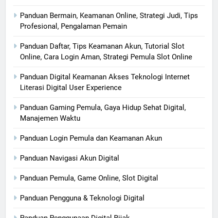
Panduan Bermain, Keamanan Online, Strategi Judi, Tips
Profesional, Pengalaman Pemain
Panduan Daftar, Tips Keamanan Akun, Tutorial Slot
Online, Cara Login Aman, Strategi Pemula Slot Online
Panduan Digital Keamanan Akses Teknologi Internet
Literasi Digital User Experience
Panduan Gaming Pemula, Gaya Hidup Sehat Digital,
Manajemen Waktu
Panduan Login Pemula dan Keamanan Akun
Panduan Navigasi Akun Digital
Panduan Pemula, Game Online, Slot Digital
Panduan Pengguna & Teknologi Digital