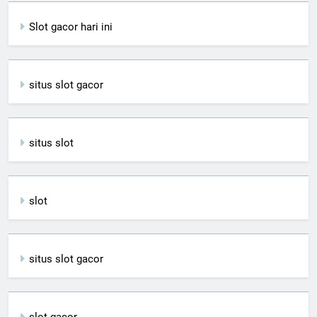
Slot gacor hari ini
situs slot gacor
situs slot
slot
situs slot gacor