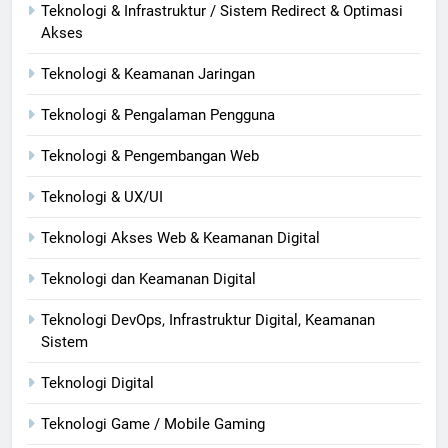
Teknologi & Infrastruktur / Sistem Redirect & Optimasi
Akses
Teknologi & Keamanan Jaringan
Teknologi & Pengalaman Pengguna
Teknologi & Pengembangan Web
Teknologi & UX/UI
Teknologi Akses Web & Keamanan Digital
Teknologi dan Keamanan Digital
Teknologi DevOps, Infrastruktur Digital, Keamanan
Sistem
Teknologi Digital
Teknologi Game / Mobile Gaming