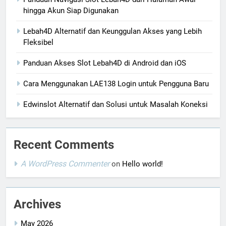
hingga Akun Siap Digunakan
Lebah4D Alternatif dan Keunggulan Akses yang Lebih
Fleksibel
Panduan Akses Slot Lebah4D di Android dan iOS
Cara Menggunakan LAE138 Login untuk Pengguna Baru
Edwinslot Alternatif dan Solusi untuk Masalah Koneksi
Recent Comments
A WordPress Commenter
on
Hello world!
Archives
May 2026