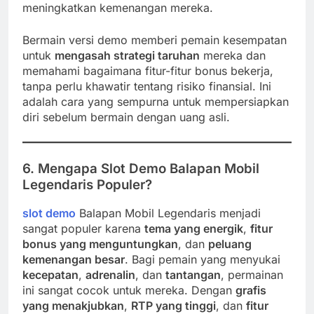
meningkatkan kemenangan mereka.
Bermain versi demo memberi pemain kesempatan
untuk
mengasah strategi taruhan
mereka dan
memahami bagaimana fitur-fitur bonus bekerja,
tanpa perlu khawatir tentang risiko finansial. Ini
adalah cara yang sempurna untuk mempersiapkan
diri sebelum bermain dengan uang asli.
6. Mengapa Slot Demo Balapan Mobil
Legendaris Populer?
slot demo
Balapan Mobil Legendaris menjadi
sangat populer karena
tema yang energik
,
fitur
bonus yang menguntungkan
, dan
peluang
kemenangan besar
. Bagi pemain yang menyukai
kecepatan
,
adrenalin
, dan
tantangan
, permainan
ini sangat cocok untuk mereka. Dengan
grafis
yang menakjubkan
,
RTP yang tinggi
, dan
fitur