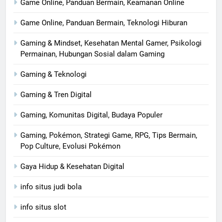
Game Online, Panduan Bermain, Keamanan Online
Game Online, Panduan Bermain, Teknologi Hiburan
Gaming & Mindset, Kesehatan Mental Gamer, Psikologi
Permainan, Hubungan Sosial dalam Gaming
Gaming & Teknologi
Gaming & Tren Digital
Gaming, Komunitas Digital, Budaya Populer
Gaming, Pokémon, Strategi Game, RPG, Tips Bermain,
Pop Culture, Evolusi Pokémon
Gaya Hidup & Kesehatan Digital
info situs judi bola
info situs slot