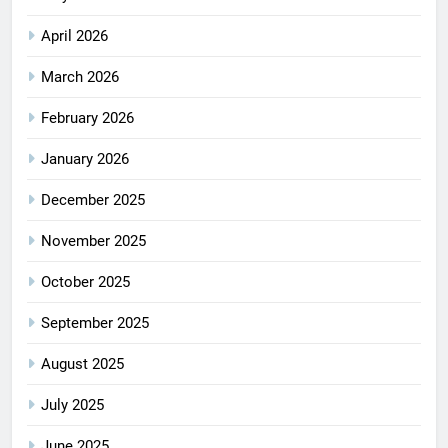
April 2026
March 2026
February 2026
January 2026
December 2025
November 2025
October 2025
September 2025
August 2025
July 2025
June 2025