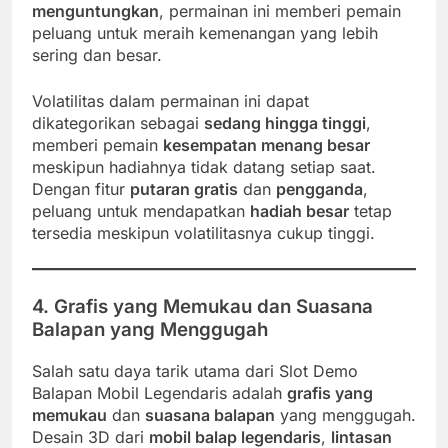
menguntungkan
, permainan ini memberi pemain
peluang untuk meraih kemenangan yang lebih
sering dan besar.
Volatilitas dalam permainan ini dapat
dikategorikan sebagai
sedang hingga tinggi
,
memberi pemain
kesempatan menang besar
meskipun hadiahnya tidak datang setiap saat.
Dengan fitur
putaran gratis
dan
pengganda
,
peluang untuk mendapatkan
hadiah besar
tetap
tersedia meskipun volatilitasnya cukup tinggi.
4. Grafis yang Memukau dan Suasana
Balapan yang Menggugah
Salah satu daya tarik utama dari Slot Demo
Balapan Mobil Legendaris adalah
grafis yang
memukau
dan
suasana balapan
yang menggugah.
Desain 3D dari
mobil balap legendaris
,
lintasan