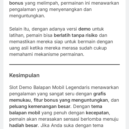
bonus
yang melimpah, permainan ini menawarkan
pengalaman yang menyenangkan dan
menguntungkan.
Selain itu, dengan adanya versi
demo
untuk
latihan, pemain bisa
berlatih tanpa risiko
dan
memastikan mereka siap untuk bermain dengan
uang asli ketika mereka merasa sudah cukup
memahami mekanisme permainan.
Kesimpulan
Slot Demo Balapan Mobil Legendaris menawarkan
pengalaman yang sangat seru dengan
grafis
memukau
,
fitur bonus yang menguntungkan
, dan
peluang kemenangan besar
. Dengan
tema
balapan mobil
yang penuh dengan
kecepatan
,
pemain akan merasakan sensasi berlomba menuju
hadiah besar
. Jika Anda suka dengan tema