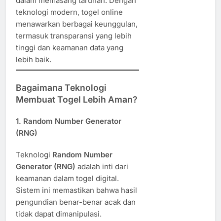
dalam memasang taruhan. Dengan
teknologi modern, togel online
menawarkan berbagai keunggulan,
termasuk transparansi yang lebih
tinggi dan keamanan data yang
lebih baik.
Bagaimana Teknologi
Membuat Togel Lebih Aman?
1. Random Number Generator
(RNG)
Teknologi
Random Number
Generator (RNG)
adalah inti dari
keamanan dalam togel digital.
Sistem ini memastikan bahwa hasil
pengundian benar-benar acak dan
tidak dapat dimanipulasi.