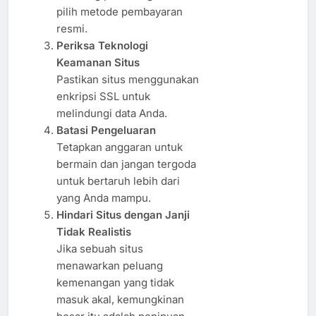
pilih metode pembayaran
resmi.
Periksa Teknologi
Keamanan Situs
Pastikan situs menggunakan
enkripsi SSL untuk
melindungi data Anda.
Batasi Pengeluaran
Tetapkan anggaran untuk
bermain dan jangan tergoda
untuk bertaruh lebih dari
yang Anda mampu.
Hindari Situs dengan Janji
Tidak Realistis
Jika sebuah situs
menawarkan peluang
kemenangan yang tidak
masuk akal, kemungkinan