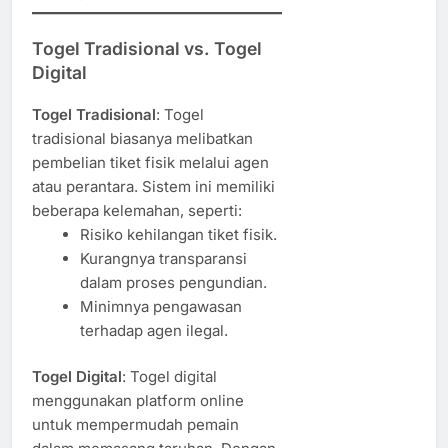
Togel Tradisional vs. Togel
Digital
Togel Tradisional
: Togel
tradisional biasanya melibatkan
pembelian tiket fisik melalui agen
atau perantara. Sistem ini memiliki
beberapa kelemahan, seperti:
Risiko kehilangan tiket fisik.
Kurangnya transparansi
dalam proses pengundian.
Minimnya pengawasan
terhadap agen ilegal.
Togel Digital
: Togel digital
menggunakan platform online
untuk mempermudah pemain