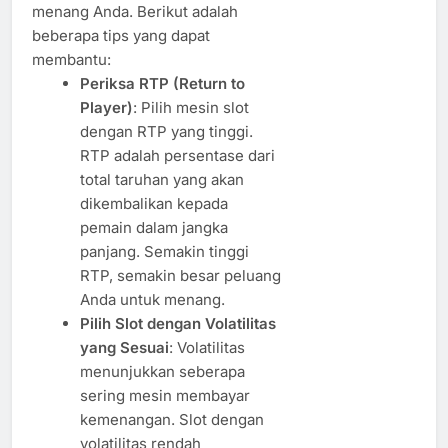
menang Anda. Berikut adalah
beberapa tips yang dapat
membantu:
Periksa RTP (Return to
Player)
: Pilih mesin slot
dengan RTP yang tinggi.
RTP adalah persentase dari
total taruhan yang akan
dikembalikan kepada
pemain dalam jangka
panjang. Semakin tinggi
RTP, semakin besar peluang
Anda untuk menang.
Pilih Slot dengan Volatilitas
yang Sesuai
: Volatilitas
menunjukkan seberapa
sering mesin membayar
kemenangan. Slot dengan
volatilitas rendah