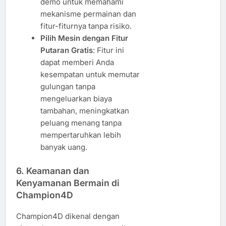
demo untuk memahami
mekanisme permainan dan
fitur-fiturnya tanpa risiko.
Pilih Mesin dengan Fitur
Putaran Gratis
: Fitur ini
dapat memberi Anda
kesempatan untuk memutar
gulungan tanpa
mengeluarkan biaya
tambahan, meningkatkan
peluang menang tanpa
mempertaruhkan lebih
banyak uang.
6. Keamanan dan
Kenyamanan Bermain di
Champion4D
Champion4D dikenal dengan