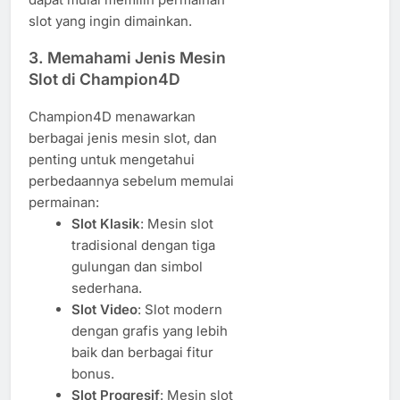
slot yang ingin dimainkan.
3. Memahami Jenis Mesin
Slot di Champion4D
Champion4D menawarkan
berbagai jenis mesin slot, dan
penting untuk mengetahui
perbedaannya sebelum memulai
permainan:
Slot Klasik
: Mesin slot
tradisional dengan tiga
gulungan dan simbol
sederhana.
Slot Video
: Slot modern
dengan grafis yang lebih
baik dan berbagai fitur
bonus.
Slot Progresif
: Mesin slot