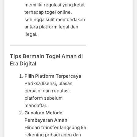
memiliki regulasi yang ketat
terhadap togel online,
sehingga sulit membedakan
antara platform legal dan
ilegal.
Tips Bermain Togel Aman di
Era Digital
Pilih Platform Terpercaya
Periksa lisensi, ulasan
pemain, dan reputasi
platform sebelum
mendaftar.
Gunakan Metode
Pembayaran Aman
Hindari transfer langsung ke
rekening pribadi agen dan