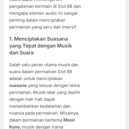
pengalaman bermain di Slot 88 dan
mengapa elemen audio ini sangat
penting dalam menciptakan
permainan yang seru dan imersif.
1.
Menciptakan Suasana
yang Tepat dengan Musik
dan Suara
Salah satu peran utama musik dan
suara dalam permainan Slot 88
adalah untuk menciptakan
suasana
yang sesuai dengan tema
permainan. Musik latar yang dipilih
dengan hati-hati dapat
menambahkan kedalaman dan
nuansa pada permainan. Misalnya,
dalam permainan bertema
Mesir
Kuno
, musik dengan irama