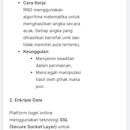
Cara Kerja
:
RNG menggunakan
algoritma matematika untuk
menghasilkan angka secara
acak. Setiap angka yang
dihasilkan bersifat unik dan
tidak memiliki pola tertentu.
Keunggulan
:
Menjamin keadilan
dalam permainan.
Mencegah manipulasi
hasil oleh pihak mana
pun.
2. Enkripsi Data
Platform togel online
menggunakan teknologi
SSL
(Secure Socket Layer)
untuk