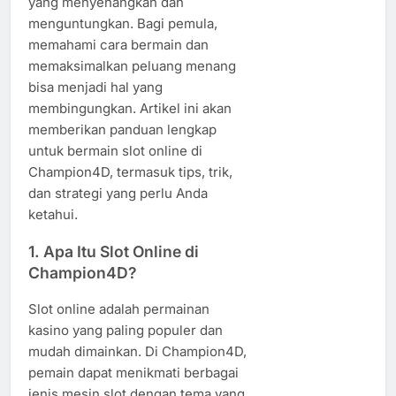
yang menyenangkan dan
menguntungkan. Bagi pemula,
memahami cara bermain dan
memaksimalkan peluang menang
bisa menjadi hal yang
membingungkan. Artikel ini akan
memberikan panduan lengkap
untuk bermain slot online di
Champion4D, termasuk tips, trik,
dan strategi yang perlu Anda
ketahui.
1. Apa Itu Slot Online di
Champion4D?
Slot online adalah permainan
kasino yang paling populer dan
mudah dimainkan. Di Champion4D,
pemain dapat menikmati berbagai
jenis mesin slot dengan tema yang