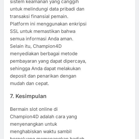
sistem keamanan yang canggih
untuk melindungi data pribadi dan
transaksi finansial pemain.
Platform ini menggunakan enkripsi
SSL untuk memastikan bahwa
semua informasi Anda aman.
Selain itu, Champion4D
menyediakan berbagai metode
pembayaran yang dapat dipercaya,
sehingga Anda dapat melakukan
deposit dan penarikan dengan
mudah dan cepat.
7. Kesimpulan
Bermain slot online di
Champion4D adalah cara yang
menyenangkan untuk
menghabiskan waktu sambil
berpeluang memenangkan hadiah