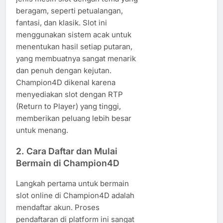
beragam, seperti petualangan,
fantasi, dan klasik. Slot ini
menggunakan sistem acak untuk
menentukan hasil setiap putaran,
yang membuatnya sangat menarik
dan penuh dengan kejutan.
Champion4D dikenal karena
menyediakan slot dengan RTP
(Return to Player) yang tinggi,
memberikan peluang lebih besar
untuk menang.
2. Cara Daftar dan Mulai
Bermain di Champion4D
Langkah pertama untuk bermain
slot online di Champion4D adalah
mendaftar akun. Proses
pendaftaran di platform ini sangat