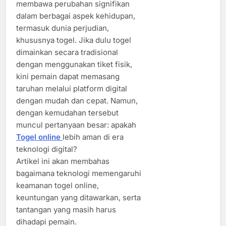
membawa perubahan signifikan
dalam berbagai aspek kehidupan,
termasuk dunia perjudian,
khususnya togel. Jika dulu togel
dimainkan secara tradisional
dengan menggunakan tiket fisik,
kini pemain dapat memasang
taruhan melalui platform digital
dengan mudah dan cepat. Namun,
dengan kemudahan tersebut
muncul pertanyaan besar: apakah
Togel online
lebih aman di era
teknologi digital?
Artikel ini akan membahas
bagaimana teknologi memengaruhi
keamanan togel online,
keuntungan yang ditawarkan, serta
tantangan yang masih harus
dihadapi pemain.