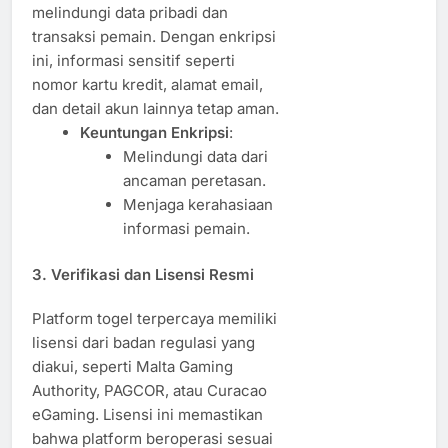
melindungi data pribadi dan
transaksi pemain. Dengan enkripsi
ini, informasi sensitif seperti
nomor kartu kredit, alamat email,
dan detail akun lainnya tetap aman.
Keuntungan Enkripsi
:
Melindungi data dari
ancaman peretasan.
Menjaga kerahasiaan
informasi pemain.
3. Verifikasi dan Lisensi Resmi
Platform togel terpercaya memiliki
lisensi dari badan regulasi yang
diakui, seperti Malta Gaming
Authority, PAGCOR, atau Curacao
eGaming. Lisensi ini memastikan
bahwa platform beroperasi sesuai