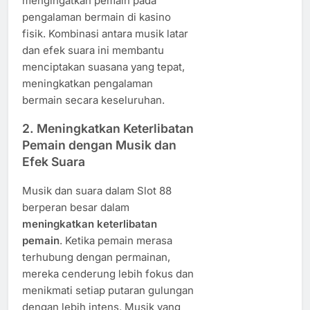
mengingatkan pemain pada
pengalaman bermain di kasino
fisik. Kombinasi antara musik latar
dan efek suara ini membantu
menciptakan suasana yang tepat,
meningkatkan pengalaman
bermain secara keseluruhan.
2.
Meningkatkan Keterlibatan
Pemain dengan Musik dan
Efek Suara
Musik dan suara dalam Slot 88
berperan besar dalam
meningkatkan keterlibatan
pemain
. Ketika pemain merasa
terhubung dengan permainan,
mereka cenderung lebih fokus dan
menikmati setiap putaran gulungan
dengan lebih intens. Musik yang