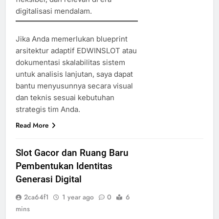
digitalisasi mendalam.
Jika Anda memerlukan blueprint
arsitektur adaptif EDWINSLOT atau
dokumentasi skalabilitas sistem
untuk analisis lanjutan, saya dapat
bantu menyusunnya secara visual
dan teknis sesuai kebutuhan
strategis tim Anda.
Read More
Slot Gacor dan Ruang Baru
Pembentukan Identitas
Generasi Digital
2ca64f1
1 year ago
0
6
mins