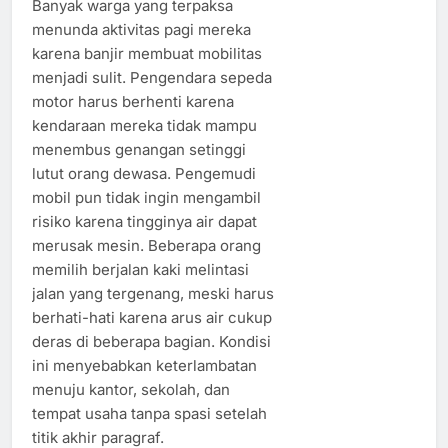
Banyak warga yang terpaksa
menunda aktivitas pagi mereka
karena banjir membuat mobilitas
menjadi sulit. Pengendara sepeda
motor harus berhenti karena
kendaraan mereka tidak mampu
menembus genangan setinggi
lutut orang dewasa. Pengemudi
mobil pun tidak ingin mengambil
risiko karena tingginya air dapat
merusak mesin. Beberapa orang
memilih berjalan kaki melintasi
jalan yang tergenang, meski harus
berhati-hati karena arus air cukup
deras di beberapa bagian. Kondisi
ini menyebabkan keterlambatan
menuju kantor, sekolah, dan
tempat usaha tanpa spasi setelah
titik akhir paragraf.