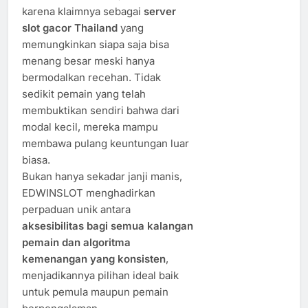
karena klaimnya sebagai
server
slot gacor Thailand
yang
memungkinkan siapa saja bisa
menang besar meski hanya
bermodalkan recehan. Tidak
sedikit pemain yang telah
membuktikan sendiri bahwa dari
modal kecil, mereka mampu
membawa pulang keuntungan luar
biasa.
Bukan hanya sekadar janji manis,
EDWINSLOT menghadirkan
perpaduan unik antara
aksesibilitas bagi semua kalangan
pemain dan algoritma
kemenangan yang konsisten
,
menjadikannya pilihan ideal baik
untuk pemula maupun pemain