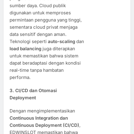
sumber daya. Cloud publik
digunakan untuk memproses
permintaan pengguna yang tinggi,
sementara cloud privat menjaga
data sensitif dengan aman.
Teknologi seperti
auto-scaling
dan
load balancing
juga diterapkan
untuk memastikan bahwa sistem
dapat beradaptasi dengan kondisi
real-time tanpa hambatan
performa.
3.
CI/CD dan Otomasi
Deployment
Dengan mengimplementasikan
Continuous Integration dan
Continuous Deployment (CI/CD)
,
EDWINSLOT memastikan bahwa