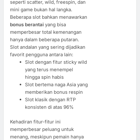
seperti scatter, wild, freespin, dan
mini game bukan hal langka.
Beberapa slot bahkan menawarkan
bonus berantai
yang bisa
memperbesar total kemenangan
hanya dalam beberapa putaran.
Slot andalan yang sering dijadikan
favorit pengguna antara lain:
Slot dengan fitur sticky wild
yang terus menempel
hingga spin habis
Slot bertema naga Asia yang
memberikan bonus respin
Slot klasik dengan RTP
konsisten di atas 96%
Kehadiran fitur-fitur ini
memperbesar peluang untuk
menang, meskipun pemain hanya