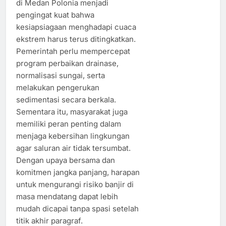
di Medan Polonia menjadi
pengingat kuat bahwa
kesiapsiagaan menghadapi cuaca
ekstrem harus terus ditingkatkan.
Pemerintah perlu mempercepat
program perbaikan drainase,
normalisasi sungai, serta
melakukan pengerukan
sedimentasi secara berkala.
Sementara itu, masyarakat juga
memiliki peran penting dalam
menjaga kebersihan lingkungan
agar saluran air tidak tersumbat.
Dengan upaya bersama dan
komitmen jangka panjang, harapan
untuk mengurangi risiko banjir di
masa mendatang dapat lebih
mudah dicapai tanpa spasi setelah
titik akhir paragraf.