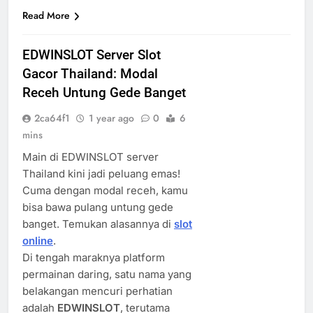
Read More
EDWINSLOT Server Slot
Gacor Thailand: Modal
Receh Untung Gede Banget
2ca64f1
1 year ago
0
6
mins
Main di EDWINSLOT server
Thailand kini jadi peluang emas!
Cuma dengan modal receh, kamu
bisa bawa pulang untung gede
banget. Temukan alasannya di
slot
online
.
Di tengah maraknya platform
permainan daring, satu nama yang
belakangan mencuri perhatian
adalah
EDWINSLOT
, terutama