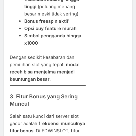
tinggi
(peluang menang
besar meski tidak sering)
Bonus freespin aktif
Opsi buy feature murah
Simbol pengganda hingga
x1000
Dengan sedikit kesabaran dan
pemilihan slot yang tepat,
modal
receh bisa menjelma menjadi
keuntungan besar
.
3. Fitur Bonus yang Sering
Muncul
Salah satu kunci dari server slot
gacor adalah
frekuensi munculnya
fitur bonus
. Di EDWINSLOT, fitur