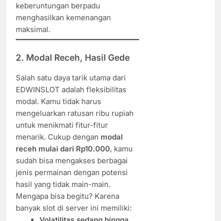
keberuntungan berpadu
menghasilkan kemenangan
maksimal.
2. Modal Receh, Hasil Gede
Salah satu daya tarik utama dari
EDWINSLOT adalah fleksibilitas
modal. Kamu tidak harus
mengeluarkan ratusan ribu rupiah
untuk menikmati fitur-fitur
menarik. Cukup dengan
modal
receh mulai dari Rp10.000
, kamu
sudah bisa mengakses berbagai
jenis permainan dengan potensi
hasil yang tidak main-main.
Mengapa bisa begitu? Karena
banyak slot di server ini memiliki:
Volatilitas sedang hingga