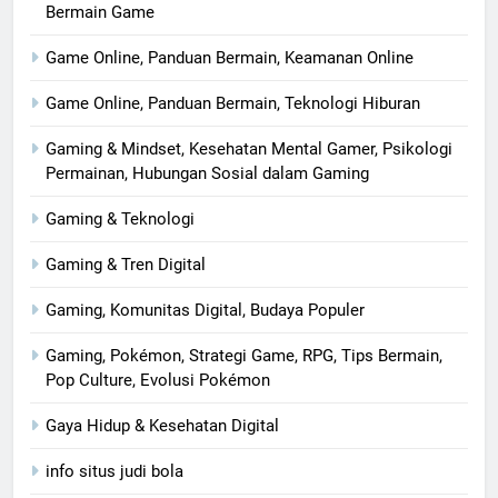
Bermain Game
Game Online, Panduan Bermain, Keamanan Online
Game Online, Panduan Bermain, Teknologi Hiburan
Gaming & Mindset, Kesehatan Mental Gamer, Psikologi
Permainan, Hubungan Sosial dalam Gaming
Gaming & Teknologi
Gaming & Tren Digital
Gaming, Komunitas Digital, Budaya Populer
Gaming, Pokémon, Strategi Game, RPG, Tips Bermain,
Pop Culture, Evolusi Pokémon
Gaya Hidup & Kesehatan Digital
info situs judi bola