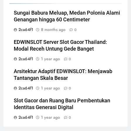
Sungai Babura Meluap, Medan Polonia Alami
Genangan hingga 60 Centimeter
2ca64f1
8 months ago
0
EDWINSLOT Server Slot Gacor Thailand:
Modal Receh Untung Gede Banget
2ca64f1
1 year ago
0
Arsitektur Adaptif EDWINSLOT: Menjawab
Tantangan Skala Besar
2ca64f1
1 year ago
0
Slot Gacor dan Ruang Baru Pembentukan
Identitas Generasi Digital
2ca64f1
1 year ago
0