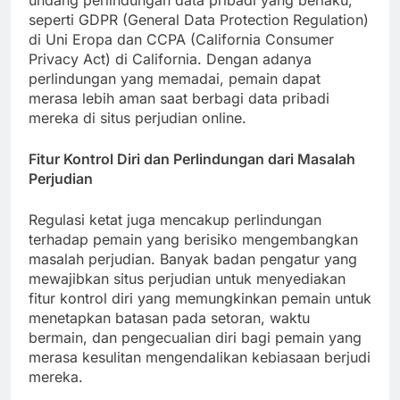
undang perlindungan data pribadi yang berlaku,
seperti GDPR (General Data Protection Regulation)
di Uni Eropa dan CCPA (California Consumer
Privacy Act) di California. Dengan adanya
perlindungan yang memadai, pemain dapat
merasa lebih aman saat berbagi data pribadi
mereka di situs perjudian online.
Fitur Kontrol Diri dan Perlindungan dari Masalah
Perjudian
Regulasi ketat juga mencakup perlindungan
terhadap pemain yang berisiko mengembangkan
masalah perjudian. Banyak badan pengatur yang
mewajibkan situs perjudian untuk menyediakan
fitur kontrol diri yang memungkinkan pemain untuk
menetapkan batasan pada setoran, waktu
bermain, dan pengecualian diri bagi pemain yang
merasa kesulitan mengendalikan kebiasaan berjudi
mereka.