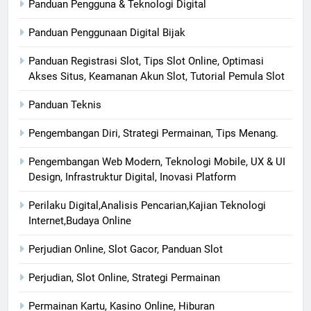
Panduan Pengguna & Teknologi Digital
Panduan Penggunaan Digital Bijak
Panduan Registrasi Slot, Tips Slot Online, Optimasi
Akses Situs, Keamanan Akun Slot, Tutorial Pemula Slot
Panduan Teknis
Pengembangan Diri, Strategi Permainan, Tips Menang.
Pengembangan Web Modern, Teknologi Mobile, UX & UI
Design, Infrastruktur Digital, Inovasi Platform
Perilaku Digital,Analisis Pencarian,Kajian Teknologi
Internet,Budaya Online
Perjudian Online, Slot Gacor, Panduan Slot
Perjudian, Slot Online, Strategi Permainan
Permainan Kartu, Kasino Online, Hiburan