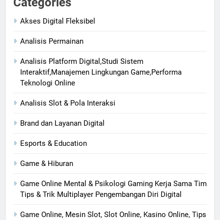
Categories
Akses Digital Fleksibel
Analisis Permainan
Analisis Platform Digital,Studi Sistem
Interaktif,Manajemen Lingkungan Game,Performa
Teknologi Online
Analisis Slot & Pola Interaksi
Brand dan Layanan Digital
Esports & Education
Game & Hiburan
Game Online Mental & Psikologi Gaming Kerja Sama Tim
Tips & Trik Multiplayer Pengembangan Diri Digital
Game Online, Mesin Slot, Slot Online, Kasino Online, Tips