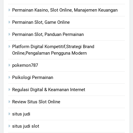
Permainan Kasino, Slot Online, Manajemen Keuangan
Permainan Slot, Game Online
Permainan Slot, Panduan Permainan
Platform Digital Kompetitif,Strategi Brand
Online,Pengalaman Pengguna Modern
pokemon787
Psikologi Permainan
Regulasi Digital & Keamanan Internet
Review Situs Slot Online
situs judi
situs judi slot