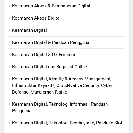
Keamanan Akses & Pembatasan Digital
Keamanan Akses Digital
Keamanan Digital
Keamanan Digital & Panduan Pengguna
Keamanan Digital & UX Formulir
Keamanan Digital dan Regulasi Online
Keamanan Digital, Identity & Access Management,
Infrastruktur Kaya787, Cloud-Native Security, Cyber
Defense, Manajemen Risiko
Keamanan Digital, Teknologi Informasi, Panduan
Pengguna
Keamanan Digital, Teknologi Pembayaran, Panduan Slot