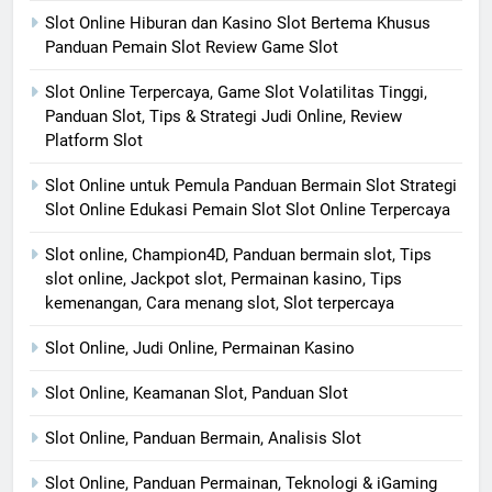
Slot Online Hiburan dan Kasino Slot Bertema Khusus
Panduan Pemain Slot Review Game Slot
Slot Online Terpercaya, Game Slot Volatilitas Tinggi,
Panduan Slot, Tips & Strategi Judi Online, Review
Platform Slot
Slot Online untuk Pemula Panduan Bermain Slot Strategi
Slot Online Edukasi Pemain Slot Slot Online Terpercaya
Slot online, Champion4D, Panduan bermain slot, Tips
slot online, Jackpot slot, Permainan kasino, Tips
kemenangan, Cara menang slot, Slot terpercaya
Slot Online, Judi Online, Permainan Kasino
Slot Online, Keamanan Slot, Panduan Slot
Slot Online, Panduan Bermain, Analisis Slot
Slot Online, Panduan Permainan, Teknologi & iGaming