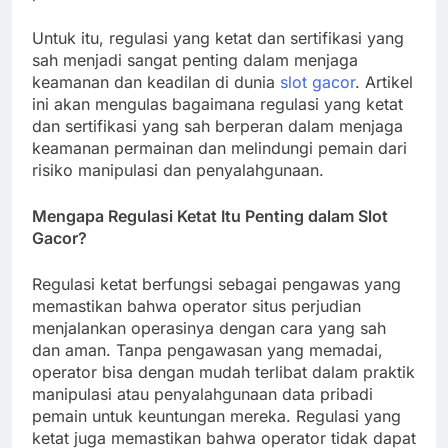
Untuk itu, regulasi yang ketat dan sertifikasi yang
sah menjadi sangat penting dalam menjaga
keamanan dan keadilan di dunia
slot gacor
. Artikel
ini akan mengulas bagaimana regulasi yang ketat
dan sertifikasi yang sah berperan dalam menjaga
keamanan permainan dan melindungi pemain dari
risiko manipulasi dan penyalahgunaan.
Mengapa Regulasi Ketat Itu Penting dalam Slot
Gacor?
Regulasi ketat berfungsi sebagai pengawas yang
memastikan bahwa operator situs perjudian
menjalankan operasinya dengan cara yang sah
dan aman. Tanpa pengawasan yang memadai,
operator bisa dengan mudah terlibat dalam praktik
manipulasi atau penyalahgunaan data pribadi
pemain untuk keuntungan mereka. Regulasi yang
ketat juga memastikan bahwa operator tidak dapat