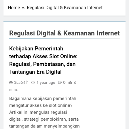
Home
Regulasi Digital & Keamanan Internet
Regulasi Digital & Keamanan Internet
Kebijakan Pemerintah
terhadap Akses Slot Online:
Regulasi, Pembatasan, dan
Tantangan Era Digital
2ca64f1
1 year ago
0
6
mins
Bagaimana kebijakan pemerintah
mengatur akses ke slot online?
Artikel ini mengulas regulasi
digital, strategi pemblokiran, serta
tantangan dalam menyeimbangkan