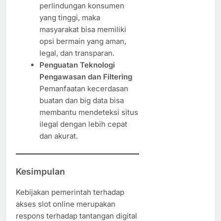
perlindungan konsumen
yang tinggi, maka
masyarakat bisa memiliki
opsi bermain yang aman,
legal, dan transparan.
Penguatan Teknologi
Pengawasan dan Filtering
Pemanfaatan kecerdasan
buatan dan big data bisa
membantu mendeteksi situs
ilegal dengan lebih cepat
dan akurat.
Kesimpulan
Kebijakan pemerintah terhadap
akses slot online merupakan
respons terhadap tantangan digital