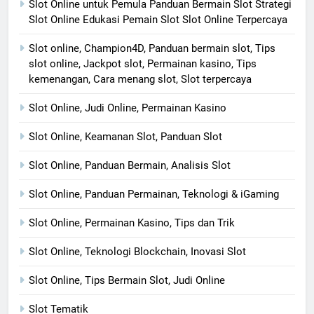
Slot Online untuk Pemula Panduan Bermain Slot Strategi
Slot Online Edukasi Pemain Slot Slot Online Terpercaya
Slot online, Champion4D, Panduan bermain slot, Tips
slot online, Jackpot slot, Permainan kasino, Tips
kemenangan, Cara menang slot, Slot terpercaya
Slot Online, Judi Online, Permainan Kasino
Slot Online, Keamanan Slot, Panduan Slot
Slot Online, Panduan Bermain, Analisis Slot
Slot Online, Panduan Permainan, Teknologi & iGaming
Slot Online, Permainan Kasino, Tips dan Trik
Slot Online, Teknologi Blockchain, Inovasi Slot
Slot Online, Tips Bermain Slot, Judi Online
Slot Tematik