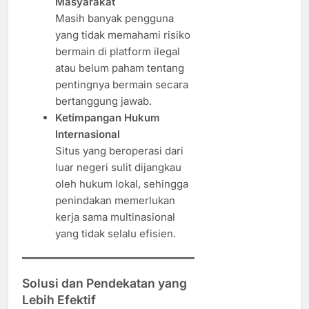
Masyarakat
Masih banyak pengguna
yang tidak memahami risiko
bermain di platform ilegal
atau belum paham tentang
pentingnya bermain secara
bertanggung jawab.
Ketimpangan Hukum
Internasional
Situs yang beroperasi dari
luar negeri sulit dijangkau
oleh hukum lokal, sehingga
penindakan memerlukan
kerja sama multinasional
yang tidak selalu efisien.
Solusi dan Pendekatan yang
Lebih Efektif