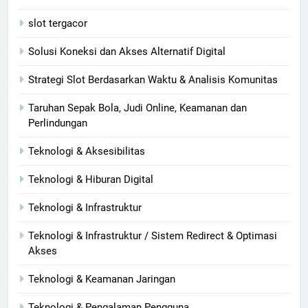
slot tergacor
Solusi Koneksi dan Akses Alternatif Digital
Strategi Slot Berdasarkan Waktu & Analisis Komunitas
Taruhan Sepak Bola, Judi Online, Keamanan dan
Perlindungan
Teknologi & Aksesibilitas
Teknologi & Hiburan Digital
Teknologi & Infrastruktur
Teknologi & Infrastruktur / Sistem Redirect & Optimasi
Akses
Teknologi & Keamanan Jaringan
Teknologi & Pengalaman Pengguna