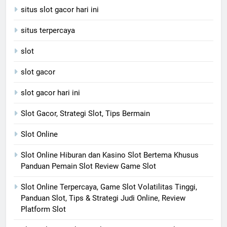
situs slot gacor hari ini
situs terpercaya
slot
slot gacor
slot gacor hari ini
Slot Gacor, Strategi Slot, Tips Bermain
Slot Online
Slot Online Hiburan dan Kasino Slot Bertema Khusus
Panduan Pemain Slot Review Game Slot
Slot Online Terpercaya, Game Slot Volatilitas Tinggi,
Panduan Slot, Tips & Strategi Judi Online, Review
Platform Slot