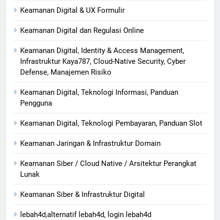
Keamanan Digital & UX Formulir
Keamanan Digital dan Regulasi Online
Keamanan Digital, Identity & Access Management,
Infrastruktur Kaya787, Cloud-Native Security, Cyber
Defense, Manajemen Risiko
Keamanan Digital, Teknologi Informasi, Panduan
Pengguna
Keamanan Digital, Teknologi Pembayaran, Panduan Slot
Keamanan Jaringan & Infrastruktur Domain
Keamanan Siber / Cloud Native / Arsitektur Perangkat
Lunak
Keamanan Siber & Infrastruktur Digital
lebah4d,alternatif lebah4d, login lebah4d