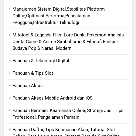
Manajemen Sistem Digital,Stabilitas Platform
Online,Optimasi Performa,Pengalaman
Pengguna,Infrastruktur Teknologi
Mitologi & Legenda Fiksi Lore Dunia Pokémon Analisis
Cerita Game & Anime Simbolisme & Filosofi Fantasi
Budaya Pop & Narasi Modern
Panduan & Teknologi Digital
Panduan & Tips Slot
Panduan Akses
Panduan Akses Mobile Android dan iOS
Panduan Bermain, Keamanan Online, Strategi Judi, Tips
Profesional, Pengalaman Pemain
Panduan Daftar, Tips Keamanan Akun, Tutorial Slot