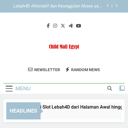
Skip
Panduan Akses Slot Lebah4D di Android dan iOS
to
content
Cara Menggunakan LAE138 Login untuk
Pengguna Baru
Panduan Navigasi Slot Lebah4D dari Halaman
Awal hingga Akun Siap Digunakan
Lebah4D Alternatif dan Keunggulan Akses yang
Lebih Fleksibel
Panduan Akses Slot Lebah4D di Android dan iOS
Child Mall Egypt
Dapatkan Perlengkapan Anak Terbaik Di
Cara Menggunakan LAE138 Login untuk
NEWSLETTER
RANDOM NEWS
Pengguna Baru
Child Mall Egypt.
MENU
anduan Navigasi Slot Lebah4D dari Halaman Awal hingga Akun
HEADLINES
Months Ago