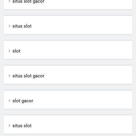
situs slot gacor
situs slot
slot
situs slot gacor
slot gacor
situs slot