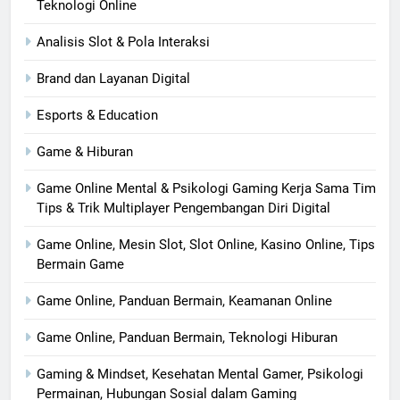
Teknologi Online
Analisis Slot & Pola Interaksi
Brand dan Layanan Digital
Esports & Education
Game & Hiburan
Game Online Mental & Psikologi Gaming Kerja Sama Tim
Tips & Trik Multiplayer Pengembangan Diri Digital
Game Online, Mesin Slot, Slot Online, Kasino Online, Tips
Bermain Game
Game Online, Panduan Bermain, Keamanan Online
Game Online, Panduan Bermain, Teknologi Hiburan
Gaming & Mindset, Kesehatan Mental Gamer, Psikologi
Permainan, Hubungan Sosial dalam Gaming