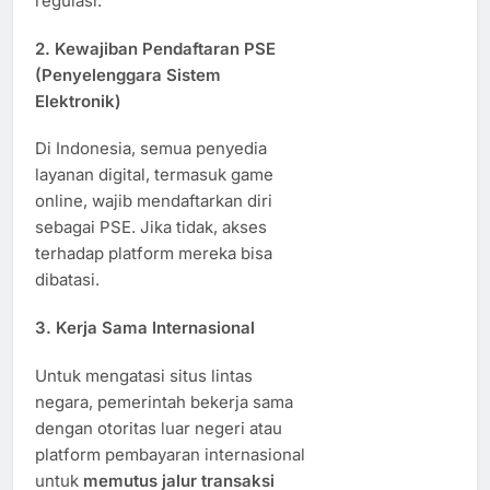
regulasi.
2.
Kewajiban Pendaftaran PSE
(Penyelenggara Sistem
Elektronik)
Di Indonesia, semua penyedia
layanan digital, termasuk game
online, wajib mendaftarkan diri
sebagai PSE. Jika tidak, akses
terhadap platform mereka bisa
dibatasi.
3.
Kerja Sama Internasional
Untuk mengatasi situs lintas
negara, pemerintah bekerja sama
dengan otoritas luar negeri atau
platform pembayaran internasional
untuk
memutus jalur transaksi