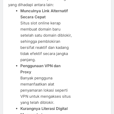
yang dihadapi antara lain:
Munculnya Link Alternatif
Secara Cepat
Situs slot online kerap
membuat domain baru
setelah satu domain diblokir,
sehingga pemblokiran
bersifat reaktif dan kadang
tidak efektif secara jangka
panjang.
Penggunaan VPN dan
Proxy
Banyak pengguna
memanfaatkan alat
penyamaran lokasi seperti
VPN untuk mengakses situs
yang telah diblokir.
Kurangnya Literasi Digital