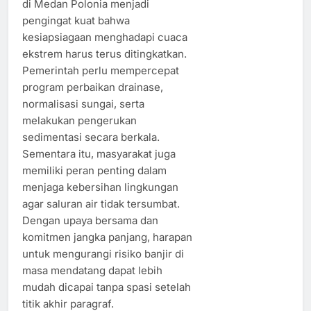
di Medan Polonia menjadi
pengingat kuat bahwa
kesiapsiagaan menghadapi cuaca
ekstrem harus terus ditingkatkan.
Pemerintah perlu mempercepat
program perbaikan drainase,
normalisasi sungai, serta
melakukan pengerukan
sedimentasi secara berkala.
Sementara itu, masyarakat juga
memiliki peran penting dalam
menjaga kebersihan lingkungan
agar saluran air tidak tersumbat.
Dengan upaya bersama dan
komitmen jangka panjang, harapan
untuk mengurangi risiko banjir di
masa mendatang dapat lebih
mudah dicapai tanpa spasi setelah
titik akhir paragraf.