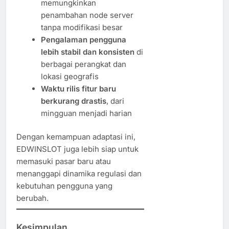
memungkinkan
penambahan node server
tanpa modifikasi besar
Pengalaman pengguna
lebih stabil dan konsisten
di
berbagai perangkat dan
lokasi geografis
Waktu rilis fitur baru
berkurang drastis
, dari
mingguan menjadi harian
Dengan kemampuan adaptasi ini,
EDWINSLOT juga lebih siap untuk
memasuki pasar baru atau
menanggapi dinamika regulasi dan
kebutuhan pengguna yang
berubah.
Kesimpulan