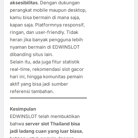
aksesibilitas
. Dengan dukungan
perangkat mobile maupun desktop,
kamu bisa bermain di mana saja,
kapan saja. Platformnya responsif,
ringan, dan user-friendly. Tidak
heran jika banyak pengguna lebih
nyaman bermain di EDWINSLOT
dibanding situs lain.
Selain itu, ada juga fitur statistik
real-time, rekomendasi slot gacor
hari ini, hingga komunitas pemain
aktif yang bisa jadi sumber
referensi tambahan.
Kesimpulan
EDWINSLOT telah membuktikan
bahwa
server slot Thailand bisa
jadi ladang cuan yang luar biasa
,