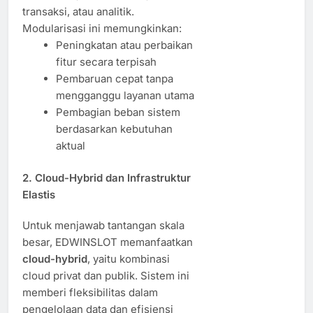
transaksi, atau analitik.
Modularisasi ini memungkinkan:
Peningkatan atau perbaikan
fitur secara terpisah
Pembaruan cepat tanpa
mengganggu layanan utama
Pembagian beban sistem
berdasarkan kebutuhan
aktual
2.
Cloud-Hybrid dan Infrastruktur
Elastis
Untuk menjawab tantangan skala
besar, EDWINSLOT memanfaatkan
cloud-hybrid
, yaitu kombinasi
cloud privat dan publik. Sistem ini
memberi fleksibilitas dalam
pengelolaan data dan efisiensi