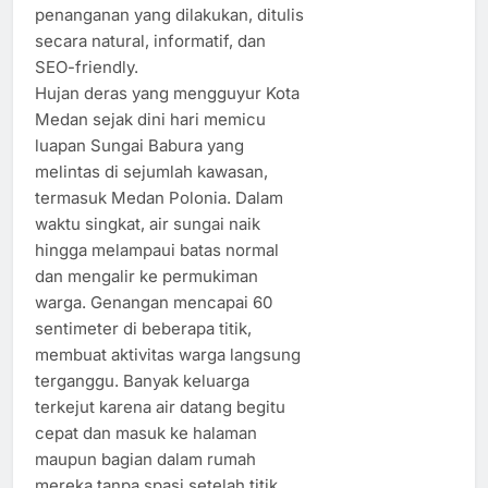
penanganan yang dilakukan, ditulis
secara natural, informatif, dan
SEO-friendly.
Hujan deras yang mengguyur Kota
Medan sejak dini hari memicu
luapan Sungai Babura yang
melintas di sejumlah kawasan,
termasuk Medan Polonia. Dalam
waktu singkat, air sungai naik
hingga melampaui batas normal
dan mengalir ke permukiman
warga. Genangan mencapai 60
sentimeter di beberapa titik,
membuat aktivitas warga langsung
terganggu. Banyak keluarga
terkejut karena air datang begitu
cepat dan masuk ke halaman
maupun bagian dalam rumah
mereka tanpa spasi setelah titik