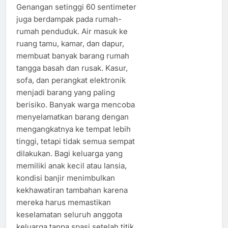
Genangan setinggi 60 sentimeter
juga berdampak pada rumah-
rumah penduduk. Air masuk ke
ruang tamu, kamar, dan dapur,
membuat banyak barang rumah
tangga basah dan rusak. Kasur,
sofa, dan perangkat elektronik
menjadi barang yang paling
berisiko. Banyak warga mencoba
menyelamatkan barang dengan
mengangkatnya ke tempat lebih
tinggi, tetapi tidak semua sempat
dilakukan. Bagi keluarga yang
memiliki anak kecil atau lansia,
kondisi banjir menimbulkan
kekhawatiran tambahan karena
mereka harus memastikan
keselamatan seluruh anggota
keluarga tanpa spasi setelah titik