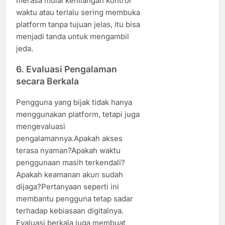
merasa mulai kehilangan kontrol
waktu atau terlalu sering membuka
platform tanpa tujuan jelas, itu bisa
menjadi tanda untuk mengambil
jeda.
6. Evaluasi Pengalaman
secara Berkala
Pengguna yang bijak tidak hanya
menggunakan platform, tetapi juga
mengevaluasi
pengalamannya.Apakah akses
terasa nyaman?Apakah waktu
penggunaan masih terkendali?
Apakah keamanan akun sudah
dijaga?Pertanyaan seperti ini
membantu pengguna tetap sadar
terhadap kebiasaan digitalnya.
Evaluasi berkala juga membuat