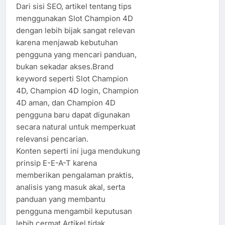
Dari sisi SEO, artikel tentang tips
menggunakan Slot Champion 4D
dengan lebih bijak sangat relevan
karena menjawab kebutuhan
pengguna yang mencari panduan,
bukan sekadar akses.Brand
keyword seperti Slot Champion
4D, Champion 4D login, Champion
4D aman, dan Champion 4D
pengguna baru dapat digunakan
secara natural untuk memperkuat
relevansi pencarian.
Konten seperti ini juga mendukung
prinsip E-E-A-T karena
memberikan pengalaman praktis,
analisis yang masuk akal, serta
panduan yang membantu
pengguna mengambil keputusan
lebih cermat.Artikel tidak