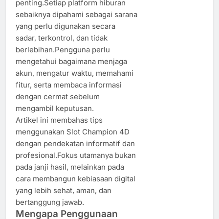
penting.Setiap platform hiburan
sebaiknya dipahami sebagai sarana
yang perlu digunakan secara
sadar, terkontrol, dan tidak
berlebihan.Pengguna perlu
mengetahui bagaimana menjaga
akun, mengatur waktu, memahami
fitur, serta membaca informasi
dengan cermat sebelum
mengambil keputusan.
Artikel ini membahas tips
menggunakan Slot Champion 4D
dengan pendekatan informatif dan
profesional.Fokus utamanya bukan
pada janji hasil, melainkan pada
cara membangun kebiasaan digital
yang lebih sehat, aman, dan
bertanggung jawab.
Mengapa Penggunaan