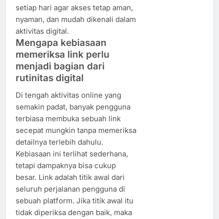
setiap hari agar akses tetap aman,
nyaman, dan mudah dikenali dalam
aktivitas digital.
Mengapa kebiasaan
memeriksa link perlu
menjadi bagian dari
rutinitas digital
Di tengah aktivitas online yang
semakin padat, banyak pengguna
terbiasa membuka sebuah link
secepat mungkin tanpa memeriksa
detailnya terlebih dahulu.
Kebiasaan ini terlihat sederhana,
tetapi dampaknya bisa cukup
besar. Link adalah titik awal dari
seluruh perjalanan pengguna di
sebuah platform. Jika titik awal itu
tidak diperiksa dengan baik, maka