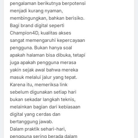
pengalaman berikutnya berpotensi
menjadi kurang nyaman,
membingungkan, bahkan berisiko.
Bagi brand digital seperti
Champion4D, kualitas akses
sangat memengaruhi kepercayaan
pengguna. Bukan hanya soal
apakah halaman bisa dibuka, tetapi
juga apakah pengguna merasa
yakin sejak awal bahwa mereka
masuk melalui jalur yang tepat.
Karena itu, memeriksa link
sebelum digunakan setiap hari
bukan sekadar langkah teknis,
melainkan bagian dari kebiasaan
digital yang cerdas dan
bertanggung jawab.
Dalam praktik sehari-hari,
pengguna sering berada dalam