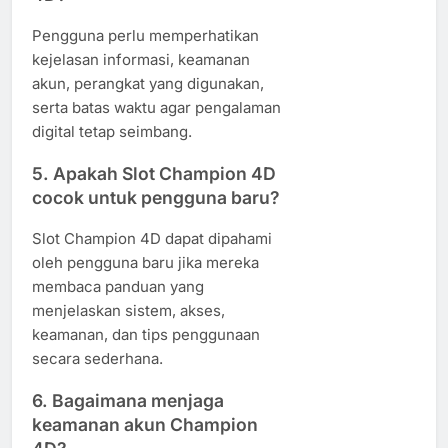
Pengguna perlu memperhatikan
kejelasan informasi, keamanan
akun, perangkat yang digunakan,
serta batas waktu agar pengalaman
digital tetap seimbang.
5. Apakah Slot Champion 4D
cocok untuk pengguna baru?
Slot Champion 4D dapat dipahami
oleh pengguna baru jika mereka
membaca panduan yang
menjelaskan sistem, akses,
keamanan, dan tips penggunaan
secara sederhana.
6. Bagaimana menjaga
keamanan akun Champion