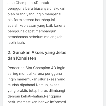
atau Champion 4D untuk
pengguna baru biasanya dilakukan
oleh orang yang ingin mengenal
platform secara bertahap.Ini
adalah kebiasaan yang baik karena
pengguna dapat membangun
pemahaman sebelum melangkah
lebih jauh.
2. Gunakan Akses yang Jelas
dan Konsisten
Pencarian Slot Champion 4D login
sering muncul karena pengguna
ingin menemukan jalur akses yang
mudah dipahami.Namun, akses
yang praktis tetap harus diimbangi
dengan kehati-hatian.Pengguna
perlu memastikan bahwa informasi