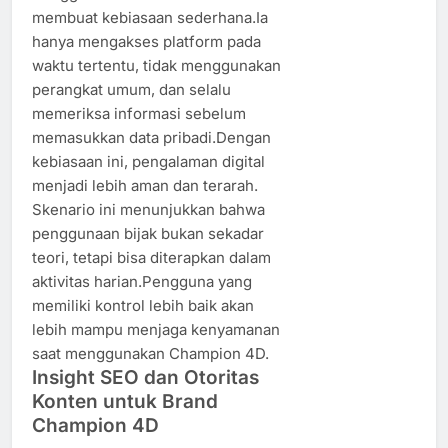
membuat kebiasaan sederhana.Ia
hanya mengakses platform pada
waktu tertentu, tidak menggunakan
perangkat umum, dan selalu
memeriksa informasi sebelum
memasukkan data pribadi.Dengan
kebiasaan ini, pengalaman digital
menjadi lebih aman dan terarah.
Skenario ini menunjukkan bahwa
penggunaan bijak bukan sekadar
teori, tetapi bisa diterapkan dalam
aktivitas harian.Pengguna yang
memiliki kontrol lebih baik akan
lebih mampu menjaga kenyamanan
saat menggunakan Champion 4D.
Insight SEO dan Otoritas
Konten untuk Brand
Champion 4D