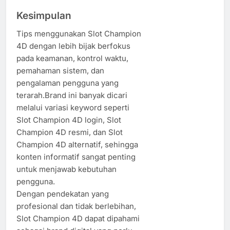
Kesimpulan
Tips menggunakan Slot Champion
4D dengan lebih bijak berfokus
pada keamanan, kontrol waktu,
pemahaman sistem, dan
pengalaman pengguna yang
terarah.Brand ini banyak dicari
melalui variasi keyword seperti
Slot Champion 4D login, Slot
Champion 4D resmi, dan Slot
Champion 4D alternatif, sehingga
konten informatif sangat penting
untuk menjawab kebutuhan
pengguna.
Dengan pendekatan yang
profesional dan tidak berlebihan,
Slot Champion 4D dapat dipahami