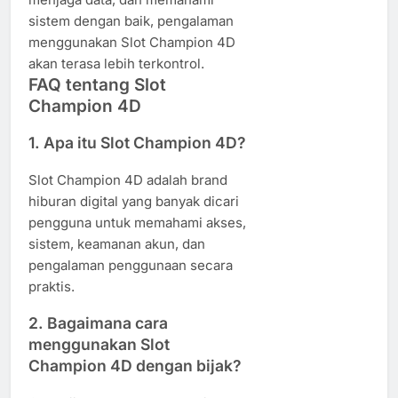
sistem dengan baik, pengalaman
menggunakan Slot Champion 4D
akan terasa lebih terkontrol.
FAQ tentang Slot
Champion 4D
1. Apa itu Slot Champion 4D?
Slot Champion 4D adalah brand
hiburan digital yang banyak dicari
pengguna untuk memahami akses,
sistem, keamanan akun, dan
pengalaman penggunaan secara
praktis.
2. Bagaimana cara
menggunakan Slot
Champion 4D dengan bijak?