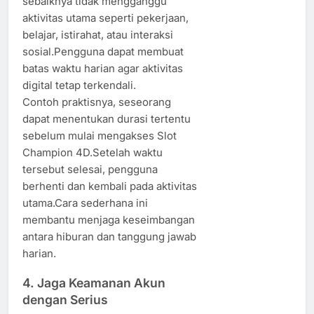
sebaiknya tidak mengganggu
aktivitas utama seperti pekerjaan,
belajar, istirahat, atau interaksi
sosial.Pengguna dapat membuat
batas waktu harian agar aktivitas
digital tetap terkendali.
Contoh praktisnya, seseorang
dapat menentukan durasi tertentu
sebelum mulai mengakses Slot
Champion 4D.Setelah waktu
tersebut selesai, pengguna
berhenti dan kembali pada aktivitas
utama.Cara sederhana ini
membantu menjaga keseimbangan
antara hiburan dan tanggung jawab
harian.
4. Jaga Keamanan Akun
dengan Serius