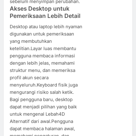
sebelum menyimpan perubahan.
Akses Desktop untuk
Pemeriksaan Lebih Detail
Desktop atau laptop lebih nyaman
digunakan untuk pemeriksaan
yang membutuhkan
ketelitian.Layar luas membantu
pengguna membaca informasi
dengan lebih jelas, memahami
struktur menu, dan memeriksa
profil akun secara
menyeluruh.Keyboard fisik juga
mengurangi risiko salah ketik.
Bagi pengguna baru, desktop
dapat menjadi pilihan yang baik
untuk mengenal Lebah4D
Alternatif dari awal.Pengguna
dapat membaca halaman awal,
memahami pengaturan, dan