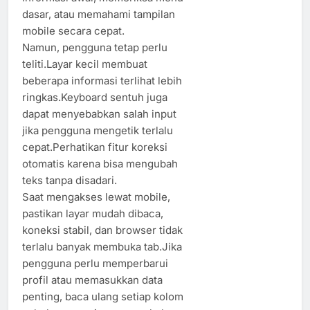
dasar, atau memahami tampilan
mobile secara cepat.
Namun, pengguna tetap perlu
teliti.Layar kecil membuat
beberapa informasi terlihat lebih
ringkas.Keyboard sentuh juga
dapat menyebabkan salah input
jika pengguna mengetik terlalu
cepat.Perhatikan fitur koreksi
otomatis karena bisa mengubah
teks tanpa disadari.
Saat mengakses lewat mobile,
pastikan layar mudah dibaca,
koneksi stabil, dan browser tidak
terlalu banyak membuka tab.Jika
pengguna perlu memperbarui
profil atau memasukkan data
penting, baca ulang setiap kolom