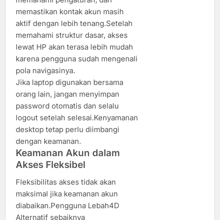
memastikan kontak akun masih
aktif dengan lebih tenang.Setelah
memahami struktur dasar, akses
lewat HP akan terasa lebih mudah
karena pengguna sudah mengenali
pola navigasinya.
Jika laptop digunakan bersama
orang lain, jangan menyimpan
password otomatis dan selalu
logout setelah selesai.Kenyamanan
desktop tetap perlu diimbangi
dengan keamanan.
Keamanan Akun dalam
Akses Fleksibel
Fleksibilitas akses tidak akan
maksimal jika keamanan akun
diabaikan.Pengguna Lebah4D
Alternatif sebaiknya