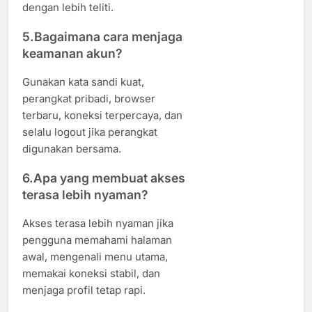
dengan lebih teliti.
5.Bagaimana cara menjaga
keamanan akun?
Gunakan kata sandi kuat,
perangkat pribadi, browser
terbaru, koneksi terpercaya, dan
selalu logout jika perangkat
digunakan bersama.
6.Apa yang membuat akses
terasa lebih nyaman?
Akses terasa lebih nyaman jika
pengguna memahami halaman
awal, mengenali menu utama,
memakai koneksi stabil, dan
menjaga profil tetap rapi.