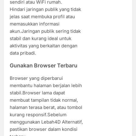
sendiri atau WiFi rumah.
Hindari jaringan publik yang tidak
jelas saat membuka profil atau
memasukkan informasi
akun.Jaringan publik sering tidak
stabil dan kurang ideal untuk
aktivitas yang berkaitan dengan
data pribadi.
Gunakan Browser Terbaru
Browser yang diperbarui
membantu halaman berjalan lebih
stabil.Browser lama dapat
membuat tampilan tidak normal,
halaman terasa berat, atau tombol
kurang responsif.Sebelum
menggunakan Lebah4D Alternatif,
pastikan browser dalam kondisi