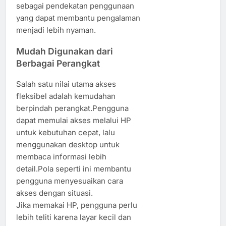
sebagai pendekatan penggunaan
yang dapat membantu pengalaman
menjadi lebih nyaman.
Mudah Digunakan dari
Berbagai Perangkat
Salah satu nilai utama akses
fleksibel adalah kemudahan
berpindah perangkat.Pengguna
dapat memulai akses melalui HP
untuk kebutuhan cepat, lalu
menggunakan desktop untuk
membaca informasi lebih
detail.Pola seperti ini membantu
pengguna menyesuaikan cara
akses dengan situasi.
Jika memakai HP, pengguna perlu
lebih teliti karena layar kecil dan