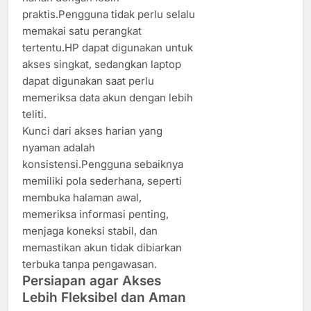
praktis.Pengguna tidak perlu selalu
memakai satu perangkat
tertentu.HP dapat digunakan untuk
akses singkat, sedangkan laptop
dapat digunakan saat perlu
memeriksa data akun dengan lebih
teliti.
Kunci dari akses harian yang
nyaman adalah
konsistensi.Pengguna sebaiknya
memiliki pola sederhana, seperti
membuka halaman awal,
memeriksa informasi penting,
menjaga koneksi stabil, dan
memastikan akun tidak dibiarkan
terbuka tanpa pengawasan.
Persiapan agar Akses
Lebih Fleksibel dan Aman