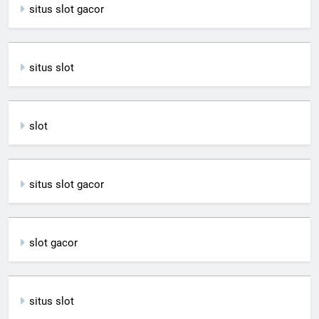
situs slot gacor
situs slot
slot
situs slot gacor
slot gacor
situs slot