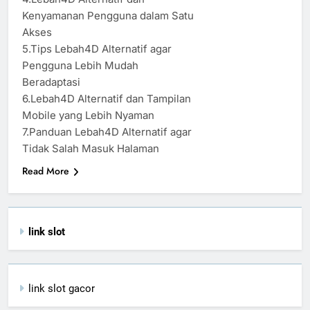
Kenyamanan Pengguna dalam Satu
Akses
5.Tips Lebah4D Alternatif agar
Pengguna Lebih Mudah
Beradaptasi
6.Lebah4D Alternatif dan Tampilan
Mobile yang Lebih Nyaman
7.Panduan Lebah4D Alternatif agar
Tidak Salah Masuk Halaman
Read More
link slot
link slot gacor