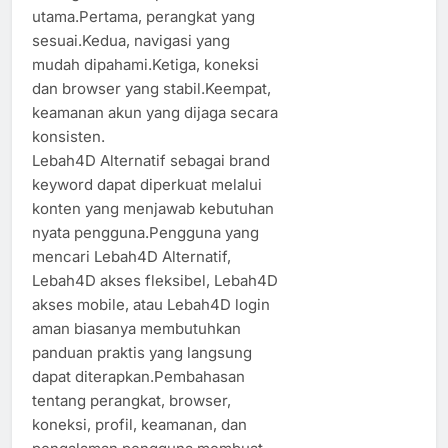
utama.Pertama, perangkat yang
sesuai.Kedua, navigasi yang
mudah dipahami.Ketiga, koneksi
dan browser yang stabil.Keempat,
keamanan akun yang dijaga secara
konsisten.
Lebah4D Alternatif sebagai brand
keyword dapat diperkuat melalui
konten yang menjawab kebutuhan
nyata pengguna.Pengguna yang
mencari Lebah4D Alternatif,
Lebah4D akses fleksibel, Lebah4D
akses mobile, atau Lebah4D login
aman biasanya membutuhkan
panduan praktis yang langsung
dapat diterapkan.Pembahasan
tentang perangkat, browser,
koneksi, profil, keamanan, dan