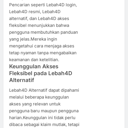
Pencarian seperti Lebah4D login,
Lebah4D resmi, Lebah4D
alternatif, dan Lebah4D akses
fleksibel menunjukkan bahwa
pengguna membutuhkan panduan
yang jelas.Mereka ingin
mengetahui cara menjaga akses
tetap nyaman tanpa mengabaikan
keamanan dan ketelitian.
Keunggulan Akses
Fleksibel pada Lebah4D
Alternatif
Lebah4D Alternatif dapat dipahami
melalui beberapa keunggulan
akses yang relevan untuk
pengguna baru maupun pengguna
harian.Keunggulan ini tidak perlu
dibaca sebagai klaim mutlak, tetapi