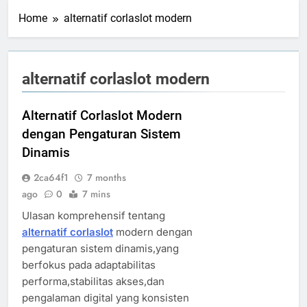
Home
alternatif corlaslot modern
alternatif corlaslot modern
Alternatif Corlaslot Modern
dengan Pengaturan Sistem
Dinamis
2ca64f1
7 months
ago
0
7 mins
Ulasan komprehensif tentang
alternatif corlaslot
modern dengan
pengaturan sistem dinamis,yang
berfokus pada adaptabilitas
performa,stabilitas akses,dan
pengalaman digital yang konsisten