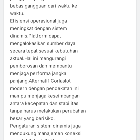
bebas gangguan dari waktu ke
waktu.
Efisiensi operasional juga
meningkat dengan sistem
dinamis.Platform dapat
mengalokasikan sumber daya
secara tepat sesuai kebutuhan
aktual.Hal ini mengurangi
pemborosan dan membantu
menjaga performa jangka
panjang.Alternatif Corlaslot
modern dengan pendekatan ini
mampu menjaga keseimbangan
antara kecepatan dan stabilitas
tanpa harus melakukan perubahan
besar yang berisiko.
Pengaturan sistem dinamis juga
mendukung manajemen koneksi