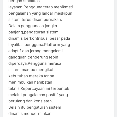
dengan stabilitas
layanan.Pengguna tetap menikmati
pengalaman yang lancar meskipun
sistem terus disempurnakan.
Dalam penggunaan jangka
panjang,pengaturan sistem
dinamis berkontribusi besar pada
loyalitas pengguna.Platform yang
adaptif dan jarang mengalami
gangguan cenderung lebih
dipercaya.Pengguna merasa
sistem mampu mengikuti
kebutuhan mereka tanpa
menimbulkan hambatan
teknis.Kepercayaan ini terbentuk
melalui pengalaman positif yang
berulang dan konsisten.
Selain itu,pengaturan sistem
dinamis mencerminkan