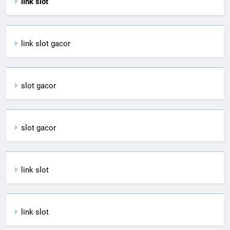
link slot
link slot gacor
slot gacor
slot gacor
link slot
link slot