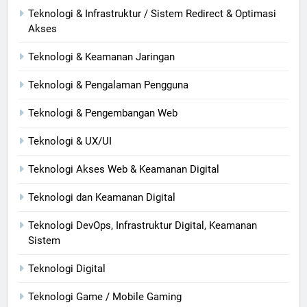
Teknologi & Infrastruktur / Sistem Redirect & Optimasi
Akses
Teknologi & Keamanan Jaringan
Teknologi & Pengalaman Pengguna
Teknologi & Pengembangan Web
Teknologi & UX/UI
Teknologi Akses Web & Keamanan Digital
Teknologi dan Keamanan Digital
Teknologi DevOps, Infrastruktur Digital, Keamanan
Sistem
Teknologi Digital
Teknologi Game / Mobile Gaming