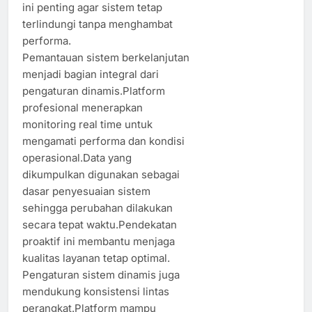
ini penting agar sistem tetap
terlindungi tanpa menghambat
performa.
Pemantauan sistem berkelanjutan
menjadi bagian integral dari
pengaturan dinamis.Platform
profesional menerapkan
monitoring real time untuk
mengamati performa dan kondisi
operasional.Data yang
dikumpulkan digunakan sebagai
dasar penyesuaian sistem
sehingga perubahan dilakukan
secara tepat waktu.Pendekatan
proaktif ini membantu menjaga
kualitas layanan tetap optimal.
Pengaturan sistem dinamis juga
mendukung konsistensi lintas
perangkat.Platform mampu