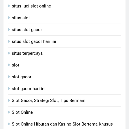
situs judi slot online
situs slot
situs slot gacor
situs slot gacor hari ini
situs terpercaya
slot
slot gacor
slot gacor hari ini
Slot Gacor, Strategi Slot, Tips Bermain
Slot Online
Slot Online Hiburan dan Kasino Slot Bertema Khusus