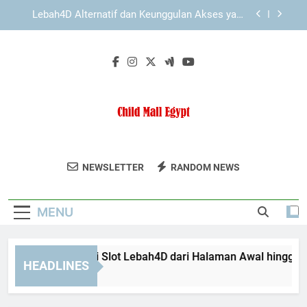
Skip
Panduan Akses Slot Lebah4D di Android dan iOS
to
content
Cara Menggunakan LAE138 Login untuk
Pengguna Baru
Panduan Navigasi Slot Lebah4D dari Halaman
Awal hingga Akun Siap Digunakan
Lebah4D Alternatif dan Keunggulan Akses yang
Lebih Fleksibel
Panduan Akses Slot Lebah4D di Android dan iOS
Child Mall Egypt
Dapatkan Perlengkapan Anak Terbaik Di
Cara Menggunakan LAE138 Login untuk
NEWSLETTER
RANDOM NEWS
Pengguna Baru
Child Mall Egypt.
MENU
anduan Navigasi Slot Lebah4D dari Halaman Awal hingga Aku
HEADLINES
Months Ago