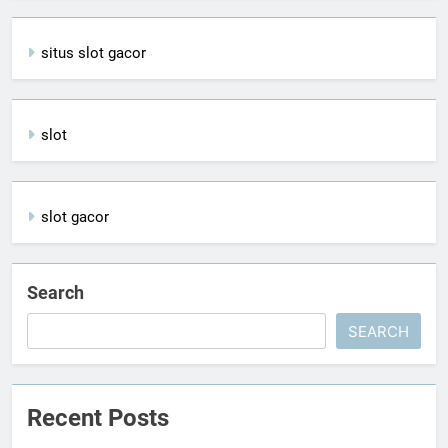
situs slot gacor
slot
slot gacor
Search
SEARCH
Recent Posts