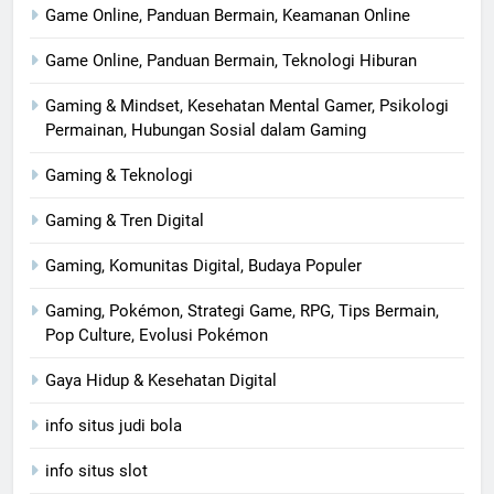
Game Online, Panduan Bermain, Keamanan Online
Game Online, Panduan Bermain, Teknologi Hiburan
Gaming & Mindset, Kesehatan Mental Gamer, Psikologi
Permainan, Hubungan Sosial dalam Gaming
Gaming & Teknologi
Gaming & Tren Digital
Gaming, Komunitas Digital, Budaya Populer
Gaming, Pokémon, Strategi Game, RPG, Tips Bermain,
Pop Culture, Evolusi Pokémon
Gaya Hidup & Kesehatan Digital
info situs judi bola
info situs slot