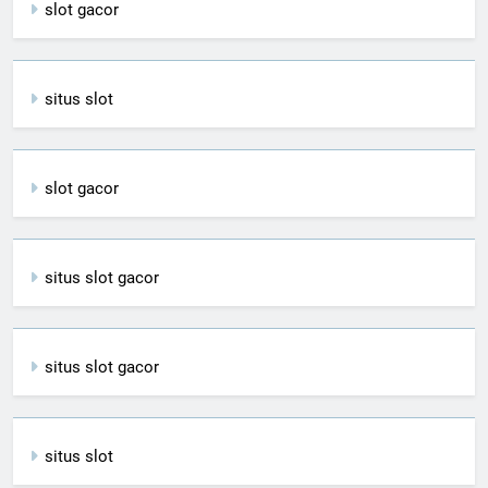
slot gacor
situs slot
slot gacor
situs slot gacor
situs slot gacor
situs slot