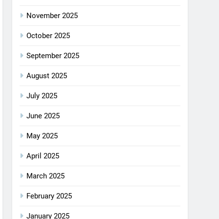
November 2025
October 2025
September 2025
August 2025
July 2025
June 2025
May 2025
April 2025
March 2025
February 2025
January 2025