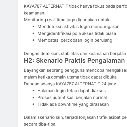
KAYA787 ALTERNATIF tidak hanya fokus pada perfor
keamanan.
Monitoring real-time juga digunakan untuk:
Mendeteksi aktivitas login mencurigakan
Mengidentifikasi pola akses tidak biasa
Membatasi percobaan login berulang
Dengan demikian, stabilitas dan keamanan berjalan 
H2: Skenario Praktis Pengalaman
Bayangkan seorang pengguna mencoba mengakses
malam ketika domain utama tidak dapat dibuka.
Dengan adanya KAYA787 ALTERNATIF 24 jam:
Halaman login tetap dapat diakses
Proses autentikasi berjalan normal
Tidak ada downtime yang dirasakan
Dalam skenario lain, terjadi lonjakan trafik akibat
secara tiba-tiba.