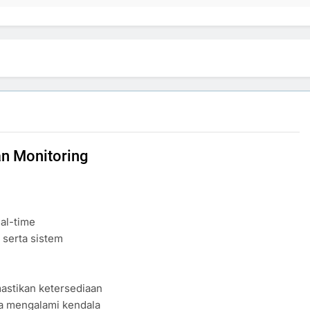
n Monitoring
al-time
 serta sistem
stikan ketersediaan
ma mengalami kendala