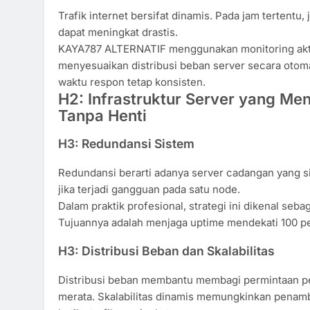
Trafik internet bersifat dinamis. Pada jam tertentu
dapat meningkat drastis.
KAYA787 ALTERNATIF menggunakan monitoring akt
menyesuaikan distribusi beban server secara otoma
waktu respon tetap konsisten.
H2: Infrastruktur Server yang M
Tanpa Henti
H3: Redundansi Sistem
Redundansi berarti adanya server cadangan yang s
jika terjadi gangguan pada satu node.
Dalam praktik profesional, strategi ini dikenal seba
Tujuannya adalah menjaga uptime mendekati 100 p
H3: Distribusi Beban dan Skalabilitas
Distribusi beban membantu membagi permintaan 
merata. Skalabilitas dinamis memungkinkan penam