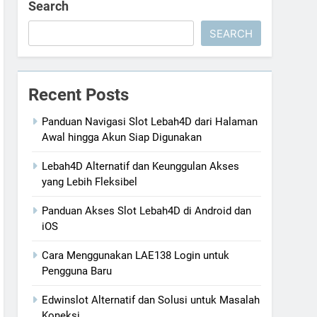
Search
SEARCH
Recent Posts
Panduan Navigasi Slot Lebah4D dari Halaman
Awal hingga Akun Siap Digunakan
Lebah4D Alternatif dan Keunggulan Akses
yang Lebih Fleksibel
Panduan Akses Slot Lebah4D di Android dan
iOS
Cara Menggunakan LAE138 Login untuk
Pengguna Baru
Edwinslot Alternatif dan Solusi untuk Masalah
Koneksi