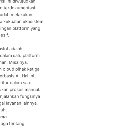
isi ini diwujudkan
an terdokumentasi
 mudah melakukan
wa kekuatan ekosistem
aringan platform yang
esif.
aslot adalah
dalam satu platform
nan. Misalnya,
n cloud pihak ketiga,
rbasis AI. Hal ini
itur dalam satu
kukan proses manual.
enjalankan fungsinya
ai layanan lainnya,
ruh.
sama
 juga tentang