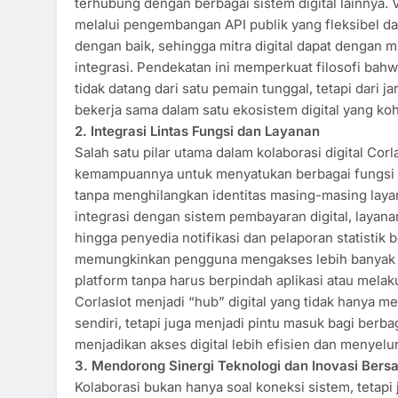
terhubung dengan berbagai sistem digital lainnya. V
melalui pengembangan API publik yang fleksibel d
dengan baik, sehingga mitra digital dapat dengan
integrasi. Pendekatan ini memperkuat filosofi bah
tidak datang dari satu pemain tunggal, tetapi dari j
bekerja sama dalam satu ekosistem digital yang koh
2. Integrasi Lintas Fungsi dan Layanan
Salah satu pilar utama dalam kolaborasi digital Corl
kemampuannya untuk menyatukan berbagai fungsi 
tanpa menghilangkan identitas masing-masing laya
integrasi dengan sistem pembayaran digital, layana
hingga penyedia notifikasi dan pelaporan statistik be
memungkinkan pengguna mengakses lebih banyak f
platform tanpa harus berpindah aplikasi atau mela
Corlaslot menjadi “hub” digital yang tidak hanya m
sendiri, tetapi juga menjadi pintu masuk bagi berbag
menjadikan akses digital lebih efisien dan menyelu
3. Mendorong Sinergi Teknologi dan Inovasi Ber
Kolaborasi bukan hanya soal koneksi sistem, tetapi