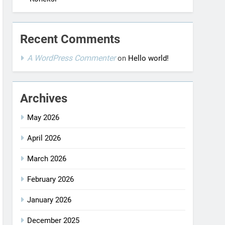
Recent Comments
A WordPress Commenter
on
Hello world!
Archives
May 2026
April 2026
March 2026
February 2026
January 2026
December 2025