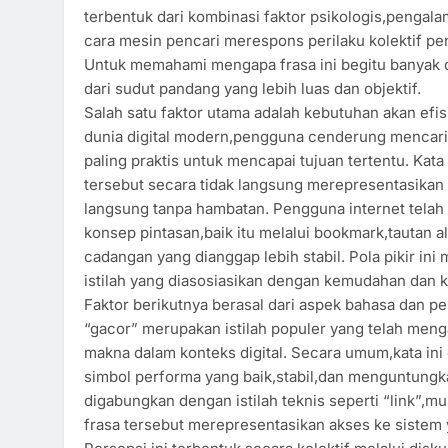
terbentuk dari kombinasi faktor psikologis,pengal
cara mesin pencari merespons perilaku kolektif pe
Untuk memahami mengapa frasa ini begitu banyak di
dari sudut pandang yang lebih luas dan objektif.
Salah satu faktor utama adalah kebutuhan akan efis
dunia digital modern,pengguna cenderung mencari 
paling praktis untuk mencapai tujuan tertentu. Kata 
tersebut secara tidak langsung merepresentasikan
langsung tanpa hambatan. Pengguna internet telah
konsep pintasan,baik itu melalui bookmark,tautan a
cadangan yang dianggap lebih stabil. Pola pikir in
istilah yang diasosiasikan dengan kemudahan dan 
Faktor berikutnya berasal dari aspek bahasa dan p
“gacor” merupakan istilah populer yang telah men
makna dalam konteks digital. Secara umum,kata ini
simbol performa yang baik,stabil,dan menguntungka
digabungkan dengan istilah teknis seperti “link”,
frasa tersebut merepresentasikan akses ke sistem 