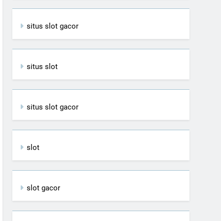
situs slot gacor
situs slot
situs slot gacor
slot
slot gacor