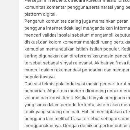
Persepsi ini terbentuk secara kolektif melalui disku
komunitas,komentar pengguna,serta narasi yang be
platform digital.
Pengaruh komunitas daring juga memainkan peran 
pengguna internet tidak lagi mengandalkan informa
mencari validasi sosial sebelum mengambil keputu
diskusi,dan kolom komentar menjadi ruang pertuk
kemudian memunculkan istilah-istilah populer. Keti
sering digunakan dan direferensikan,mesin penca
tersebut sebagai sinyal relevansi. Akibatnya,frasa 
muncul dalam rekomendasi pencarian dan memperk
popularitasnya.
Dari sisi teknis,pola indeksasi mesin pencari turu
pencarian. Algoritma modern dirancang untuk men
volume dan konsistensi. Ketika banyak pengguna m
yang sama dalam periode tertentu,sistem akan me
topik yang sedang diminati. Hal ini menciptakan e
pengguna lain melihat frasa tersebut sebagai saran 
menggunakannya. Dengan demikian,pertumbuhan pe