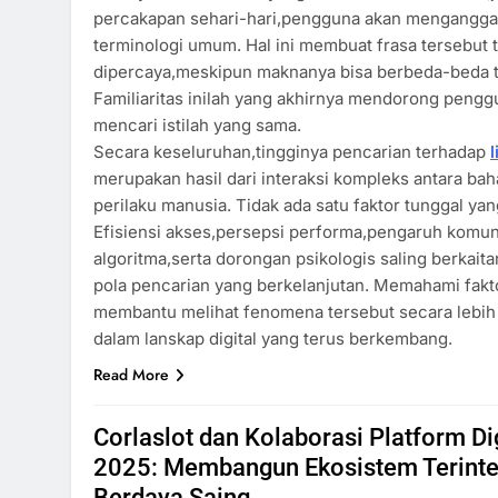
percakapan sehari-hari,pengguna akan mengangga
terminologi umum. Hal ini membuat frasa tersebut t
dipercaya,meskipun maknanya bisa berbeda-beda t
Familiaritas inilah yang akhirnya mendorong pengg
mencari istilah yang sama.
Secara keseluruhan,tingginya pencarian terhadap
l
merupakan hasil dari interaksi kompleks antara bah
perilaku manusia. Tidak ada satu faktor tunggal yang
Efisiensi akses,persepsi performa,pengaruh komun
algoritma,serta dorongan psikologis saling berkai
pola pencarian yang berkelanjutan. Memahami fakto
membantu melihat fenomena tersebut secara lebih r
dalam lanskap digital yang terus berkembang.
Read More
Corlaslot dan Kolaborasi Platform Di
2025: Membangun Ekosistem Terinte
Berdaya Saing