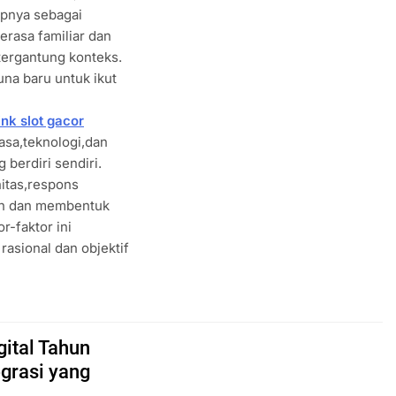
pnya sebagai
erasa familiar dan
ergantung konteks.
una baru untuk ikut
ink slot gacor
asa,teknologi,dan
 berdiri sendiri.
itas,respons
tan dan membentuk
r-faktor ini
asional dan objektif
gital Tahun
grasi yang