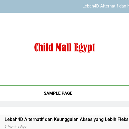
Lebah4D Alternatif dan 
Panduan A
Cara Menggunak
Panduan Navigasi Slot Lebah4D dari Hal
Lebah4D Alternatif dan 
Panduan A
ld Mall Egypt
erlengkapan Anak Terbaik Di Child Mall Egypt.
Cara Menggunak
SAMPLE PAGE
lternatif dan Keunggulan Akses yang Lebih Fleksibel
P
o
3 