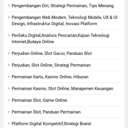
Pengembangan Diri, Strategi Permainan, Tips Menang.
Pengembangan Web Modern, Teknologi Mobile, UX & UI
Design, Infrastruktur Digital, Inovasi Platform
Perilaku Digital,Analisis Pencarian,Kajian Teknologi
Internet,Budaya Online
Perjudian Online, Slot Gacor, Panduan Slot
Perjudian, Slot Online, Strategi Permainan
Permainan Kartu, Kasino Online, Hiburan
Permainan Kasino, Slot Online, Manajemen Keuangan
Permainan Slot, Game Online
Permainan Slot, Panduan Permainan
Platform Digital Kompetitif,Strategi Brand