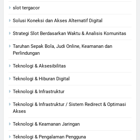
slot tergacor
Solusi Koneksi dan Akses Alternatif Digital
Strategi Slot Berdasarkan Waktu & Analisis Komunitas
Taruhan Sepak Bola, Judi Online, Keamanan dan
Perlindungan
Teknologi & Aksesibilitas
Teknologi & Hiburan Digital
Teknologi & Infrastruktur
Teknologi & Infrastruktur / Sistem Redirect & Optimasi
Akses
Teknologi & Keamanan Jaringan
Teknologi & Pengalaman Pengguna