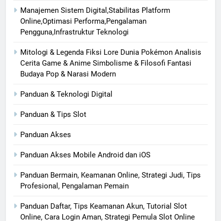
Manajemen Sistem Digital,Stabilitas Platform
Online,Optimasi Performa,Pengalaman
Pengguna,Infrastruktur Teknologi
Mitologi & Legenda Fiksi Lore Dunia Pokémon Analisis
Cerita Game & Anime Simbolisme & Filosofi Fantasi
Budaya Pop & Narasi Modern
Panduan & Teknologi Digital
Panduan & Tips Slot
Panduan Akses
Panduan Akses Mobile Android dan iOS
Panduan Bermain, Keamanan Online, Strategi Judi, Tips
Profesional, Pengalaman Pemain
Panduan Daftar, Tips Keamanan Akun, Tutorial Slot
Online, Cara Login Aman, Strategi Pemula Slot Online