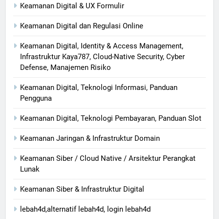
Keamanan Digital & UX Formulir
Keamanan Digital dan Regulasi Online
Keamanan Digital, Identity & Access Management,
Infrastruktur Kaya787, Cloud-Native Security, Cyber
Defense, Manajemen Risiko
Keamanan Digital, Teknologi Informasi, Panduan
Pengguna
Keamanan Digital, Teknologi Pembayaran, Panduan Slot
Keamanan Jaringan & Infrastruktur Domain
Keamanan Siber / Cloud Native / Arsitektur Perangkat
Lunak
Keamanan Siber & Infrastruktur Digital
lebah4d,alternatif lebah4d, login lebah4d