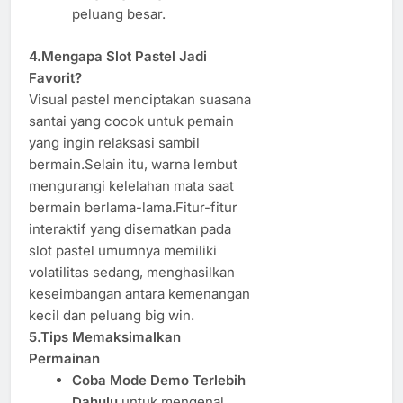
peluang besar.
4.Mengapa Slot Pastel Jadi
Favorit?
Visual pastel menciptakan suasana
santai yang cocok untuk pemain
yang ingin relaksasi sambil
bermain.Selain itu, warna lembut
mengurangi kelelahan mata saat
bermain berlama-lama.Fitur-fitur
interaktif yang disematkan pada
slot pastel umumnya memiliki
volatilitas sedang, menghasilkan
keseimbangan antara kemenangan
kecil dan peluang big win.
5.Tips Memaksimalkan
Permainan
Coba Mode Demo Terlebih
Dahulu
untuk mengenal