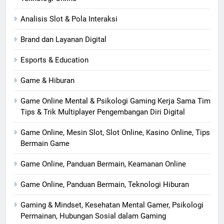
Analisis Slot & Pola Interaksi
Brand dan Layanan Digital
Esports & Education
Game & Hiburan
Game Online Mental & Psikologi Gaming Kerja Sama Tim
Tips & Trik Multiplayer Pengembangan Diri Digital
Game Online, Mesin Slot, Slot Online, Kasino Online, Tips
Bermain Game
Game Online, Panduan Bermain, Keamanan Online
Game Online, Panduan Bermain, Teknologi Hiburan
Gaming & Mindset, Kesehatan Mental Gamer, Psikologi
Permainan, Hubungan Sosial dalam Gaming