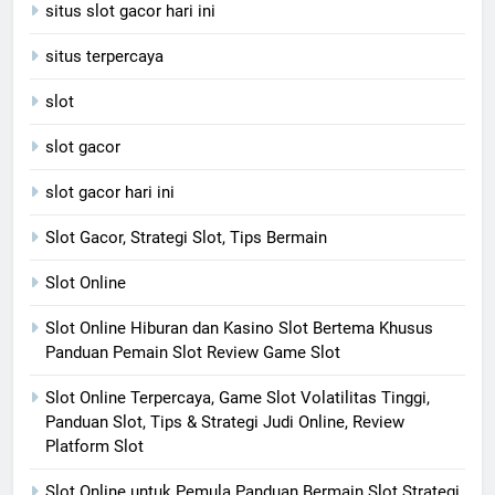
situs slot gacor hari ini
situs terpercaya
slot
slot gacor
slot gacor hari ini
Slot Gacor, Strategi Slot, Tips Bermain
Slot Online
Slot Online Hiburan dan Kasino Slot Bertema Khusus
Panduan Pemain Slot Review Game Slot
Slot Online Terpercaya, Game Slot Volatilitas Tinggi,
Panduan Slot, Tips & Strategi Judi Online, Review
Platform Slot
Slot Online untuk Pemula Panduan Bermain Slot Strategi