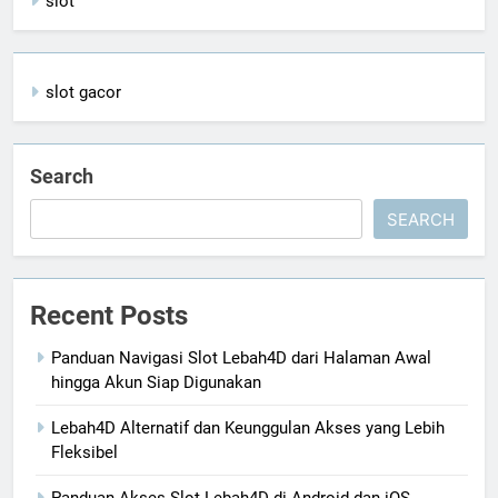
slot
slot gacor
Search
SEARCH
Recent Posts
Panduan Navigasi Slot Lebah4D dari Halaman Awal
hingga Akun Siap Digunakan
Lebah4D Alternatif dan Keunggulan Akses yang Lebih
Fleksibel