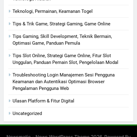
Teknologi, Permainan, Keamanan Togel
Tips & Trik Game, Strategi Gaming, Game Online
Tips Gaming, Skill Development, Teknik Bermain,
Optimasi Game, Panduan Pemula
Tips Slot Online, Strategi Game Online, Fitur Slot
Unggulan, Panduan Pemain Slot, Pengelolaan Modal
Troubleshooting Login Manajemen Sesi Pengguna
Keamanan dan Autentikasi Optimasi Browser
Pengalaman Pengguna Web
Ulasan Platform & Fitur Digital
Uncategorized
Newsmatic - News WordPress Theme 2026. Powered By