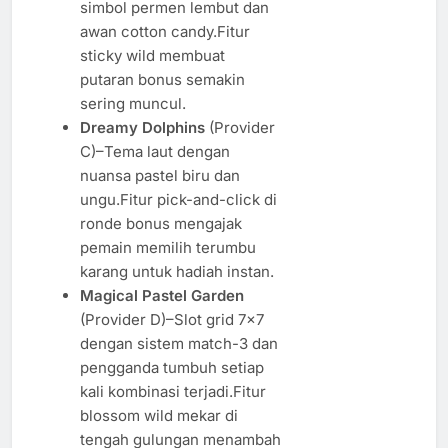
simbol permen lembut dan
awan cotton candy.Fitur
sticky wild membuat
putaran bonus semakin
sering muncul.
Dreamy Dolphins
(Provider
C)–Tema laut dengan
nuansa pastel biru dan
ungu.Fitur pick-and-click di
ronde bonus mengajak
pemain memilih terumbu
karang untuk hadiah instan.
Magical Pastel Garden
(Provider D)–Slot grid 7×7
dengan sistem match-3 dan
pengganda tumbuh setiap
kali kombinasi terjadi.Fitur
blossom wild mekar di
tengah gulungan menambah