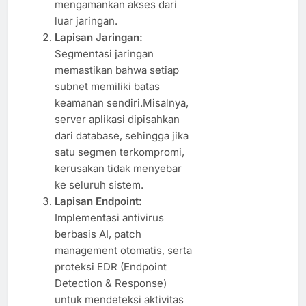
mengamankan akses dari
luar jaringan.
Lapisan Jaringan:
Segmentasi jaringan
memastikan bahwa setiap
subnet memiliki batas
keamanan sendiri.Misalnya,
server aplikasi dipisahkan
dari database, sehingga jika
satu segmen terkompromi,
kerusakan tidak menyebar
ke seluruh sistem.
Lapisan Endpoint:
Implementasi antivirus
berbasis AI, patch
management otomatis, serta
proteksi EDR (Endpoint
Detection & Response)
untuk mendeteksi aktivitas