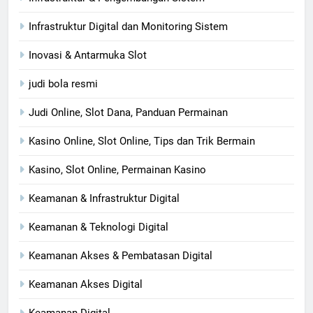
Infrastruktur Digital dan Monitoring Sistem
Inovasi & Antarmuka Slot
judi bola resmi
Judi Online, Slot Dana, Panduan Permainan
Kasino Online, Slot Online, Tips dan Trik Bermain
Kasino, Slot Online, Permainan Kasino
Keamanan & Infrastruktur Digital
Keamanan & Teknologi Digital
Keamanan Akses & Pembatasan Digital
Keamanan Akses Digital