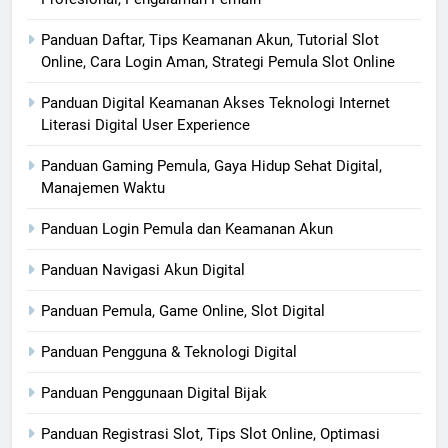
Panduan Daftar, Tips Keamanan Akun, Tutorial Slot
Online, Cara Login Aman, Strategi Pemula Slot Online
Panduan Digital Keamanan Akses Teknologi Internet
Literasi Digital User Experience
Panduan Gaming Pemula, Gaya Hidup Sehat Digital,
Manajemen Waktu
Panduan Login Pemula dan Keamanan Akun
Panduan Navigasi Akun Digital
Panduan Pemula, Game Online, Slot Digital
Panduan Pengguna & Teknologi Digital
Panduan Penggunaan Digital Bijak
Panduan Registrasi Slot, Tips Slot Online, Optimasi