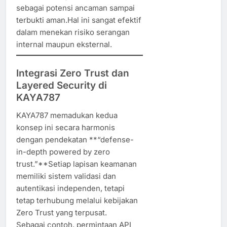
sebagai potensi ancaman sampai
terbukti aman.Hal ini sangat efektif
dalam menekan risiko serangan
internal maupun eksternal.
Integrasi Zero Trust dan
Layered Security di
KAYA787
KAYA787 memadukan kedua
konsep ini secara harmonis
dengan pendekatan **“defense-
in-depth powered by zero
trust.”**Setiap lapisan keamanan
memiliki sistem validasi dan
autentikasi independen, tetapi
tetap terhubung melalui kebijakan
Zero Trust yang terpusat.
Sebagai contoh, permintaan API