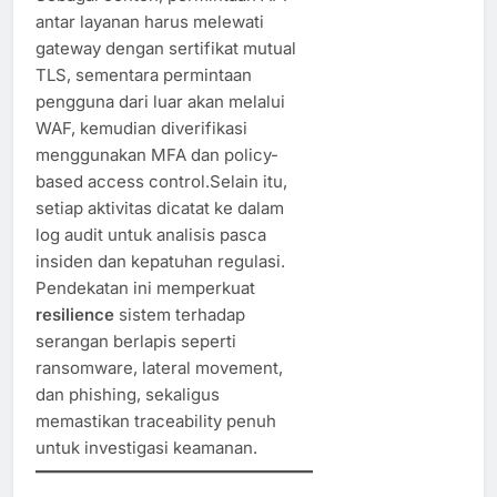
antar layanan harus melewati
gateway dengan sertifikat mutual
TLS, sementara permintaan
pengguna dari luar akan melalui
WAF, kemudian diverifikasi
menggunakan MFA dan policy-
based access control.Selain itu,
setiap aktivitas dicatat ke dalam
log audit untuk analisis pasca
insiden dan kepatuhan regulasi.
Pendekatan ini memperkuat
resilience
sistem terhadap
serangan berlapis seperti
ransomware, lateral movement,
dan phishing, sekaligus
memastikan traceability penuh
untuk investigasi keamanan.