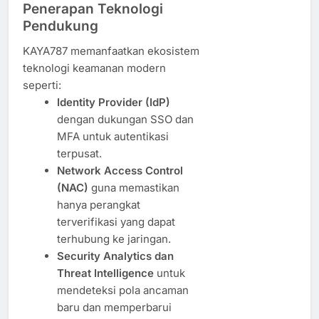
Penerapan Teknologi
Pendukung
KAYA787 memanfaatkan ekosistem
teknologi keamanan modern
seperti:
Identity Provider (IdP)
dengan dukungan SSO dan
MFA untuk autentikasi
terpusat.
Network Access Control
(NAC)
guna memastikan
hanya perangkat
terverifikasi yang dapat
terhubung ke jaringan.
Security Analytics dan
Threat Intelligence
untuk
mendeteksi pola ancaman
baru dan memperbarui