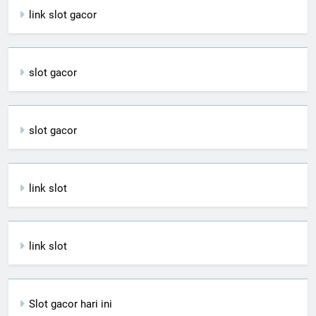
link slot gacor
slot gacor
slot gacor
link slot
link slot
Slot gacor hari ini