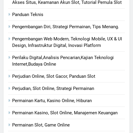
Akses Situs, Keamanan Akun Slot, Tutorial Pemula Slot
Panduan Teknis
Pengembangan Diri, Strategi Permainan, Tips Menang.
Pengembangan Web Modern, Teknologi Mobile, UX & UI
Design, Infrastruktur Digital, Inovasi Platform
Perilaku Digital,Analisis Pencarian,Kajian Teknologi
Internet,Budaya Online
Perjudian Online, Slot Gacor, Panduan Slot
Perjudian, Slot Online, Strategi Permainan
Permainan Kartu, Kasino Online, Hiburan
Permainan Kasino, Slot Online, Manajemen Keuangan
Permainan Slot, Game Online