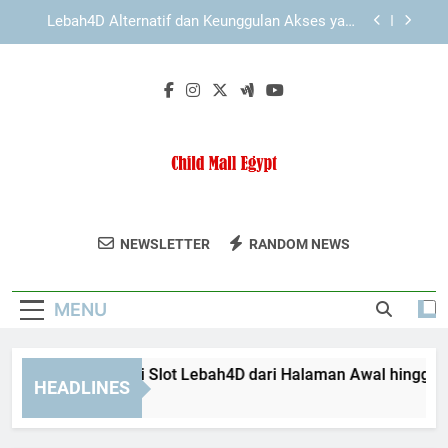
Skip
Panduan Akses Slot Lebah4D di Android dan iOS
to
content
Cara Menggunakan LAE138 Login untuk
Pengguna Baru
Panduan Navigasi Slot Lebah4D dari Halaman
Awal hingga Akun Siap Digunakan
Lebah4D Alternatif dan Keunggulan Akses yang
Lebih Fleksibel
Panduan Akses Slot Lebah4D di Android dan iOS
Child Mall Egypt
Dapatkan Perlengkapan Anak Terbaik Di
Cara Menggunakan LAE138 Login untuk
NEWSLETTER
RANDOM NEWS
Pengguna Baru
Child Mall Egypt.
MENU
anduan Navigasi Slot Lebah4D dari Halaman Awal hingga Aku
HEADLINES
Months Ago