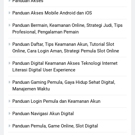
Panduan Akses
Panduan Akses Mobile Android dan iOS
Panduan Bermain, Keamanan Online, Strategi Judi, Tips
Profesional, Pengalaman Pemain
Panduan Daftar, Tips Keamanan Akun, Tutorial Slot
Online, Cara Login Aman, Strategi Pemula Slot Online
Panduan Digital Keamanan Akses Teknologi Internet
Literasi Digital User Experience
Panduan Gaming Pemula, Gaya Hidup Sehat Digital,
Manajemen Waktu
Panduan Login Pemula dan Keamanan Akun
Panduan Navigasi Akun Digital
Panduan Pemula, Game Online, Slot Digital