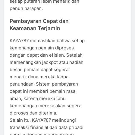
setiap putaran lebih menarik dan
penuh harapan.
Pembayaran Cepat dan
Keamanan Terjamin
KAYA787 memastikan bahwa setiap
kemenangan pemain diproses
dengan cepat dan efisien. Setelah
memenangkan jackpot atau hadiah
besar, pemain dapat segera
menarik dana mereka tanpa
penundaan. Sistem pembayaran
cepat ini memberi pemain rasa
aman, karena mereka tahu
kemenangan mereka akan segera
diproses dan diterima.
Selain itu, KAYA787 melindungi
transaksi finansial dan data pribadi
pemain dengan menggunakan