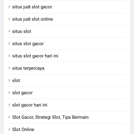
situs judi slot gacor
situs judi slot online
situs slot
situs slot gacor
situs slot gacor hari ini
situs terpercaya
slot
slot gacor
slot gacor hari ini
Slot Gacor, Strategi Slot, Tips Bermain
Slot Online