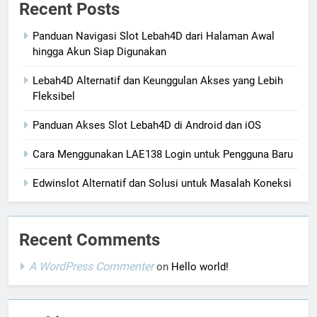
Recent Posts
Panduan Navigasi Slot Lebah4D dari Halaman Awal
hingga Akun Siap Digunakan
Lebah4D Alternatif dan Keunggulan Akses yang Lebih
Fleksibel
Panduan Akses Slot Lebah4D di Android dan iOS
Cara Menggunakan LAE138 Login untuk Pengguna Baru
Edwinslot Alternatif dan Solusi untuk Masalah Koneksi
Recent Comments
A WordPress Commenter
on
Hello world!