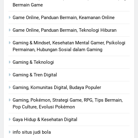
Bermain Game
Game Online, Panduan Bermain, Keamanan Online
Game Online, Panduan Bermain, Teknologi Hiburan
Gaming & Mindset, Kesehatan Mental Gamer, Psikologi
Permainan, Hubungan Sosial dalam Gaming
Gaming & Teknologi
Gaming & Tren Digital
Gaming, Komunitas Digital, Budaya Populer
Gaming, Pokémon, Strategi Game, RPG, Tips Bermain,
Pop Culture, Evolusi Pokémon
Gaya Hidup & Kesehatan Digital
info situs judi bola