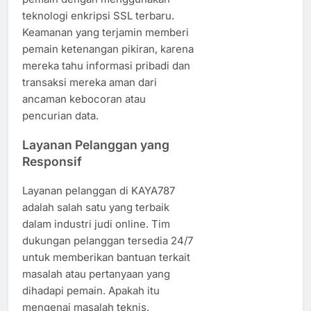
teknologi enkripsi SSL terbaru.
Keamanan yang terjamin memberi
pemain ketenangan pikiran, karena
mereka tahu informasi pribadi dan
transaksi mereka aman dari
ancaman kebocoran atau
pencurian data.
Layanan Pelanggan yang
Responsif
Layanan pelanggan di KAYA787
adalah salah satu yang terbaik
dalam industri judi online. Tim
dukungan pelanggan tersedia 24/7
untuk memberikan bantuan terkait
masalah atau pertanyaan yang
dihadapi pemain. Apakah itu
mengenai masalah teknis,