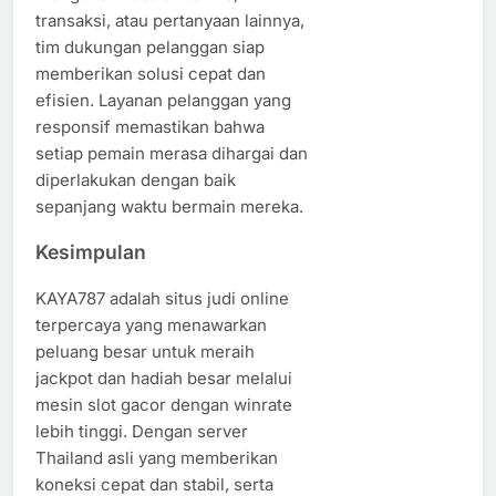
transaksi, atau pertanyaan lainnya,
tim dukungan pelanggan siap
memberikan solusi cepat dan
efisien. Layanan pelanggan yang
responsif memastikan bahwa
setiap pemain merasa dihargai dan
diperlakukan dengan baik
sepanjang waktu bermain mereka.
Kesimpulan
KAYA787 adalah situs judi online
terpercaya yang menawarkan
peluang besar untuk meraih
jackpot dan hadiah besar melalui
mesin slot gacor dengan winrate
lebih tinggi. Dengan server
Thailand asli yang memberikan
koneksi cepat dan stabil, serta