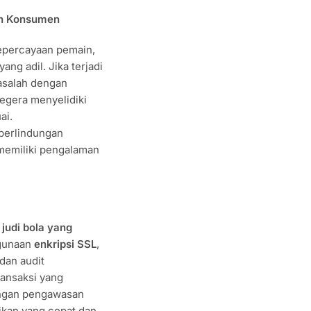
an Konsumen
epercayaan pemain,
yang adil. Jika terjadi
masalah dengan
egera menyelidiki
ai.
perlindungan
memiliki pengalaman
 judi bola yang
gunaan
enkripsi SSL
,
dan audit
ansaksi yang
engan pengawasan
rikan yang cepat dan