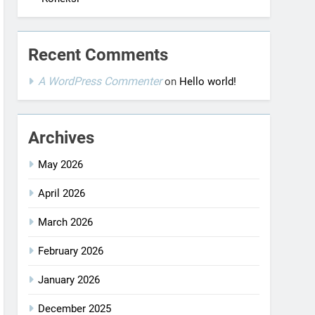
Recent Comments
A WordPress Commenter
on
Hello world!
Archives
May 2026
April 2026
March 2026
February 2026
January 2026
December 2025