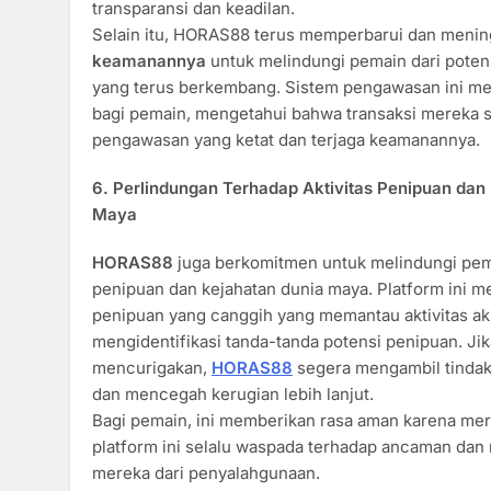
transparansi dan keadilan.
Selain itu, HORAS88 terus memperbarui dan meni
keamanannya
untuk melindungi pemain dari pote
yang terus berkembang. Sistem pengawasan ini m
bagi pemain, mengetahui bahwa transaksi mereka s
pengawasan yang ketat dan terjaga keamanannya.
6.
Perlindungan Terhadap Aktivitas Penipuan dan
Maya
HORAS88
juga berkomitmen untuk melindungi pemai
penipuan dan kejahatan dunia maya. Platform ini me
penipuan yang canggih yang memantau aktivitas a
mengidentifikasi tanda-tanda potensi penipuan. Jika
mencurigakan,
HORAS88
segera mengambil tindak
dan mencegah kerugian lebih lanjut.
Bagi pemain, ini memberikan rasa aman karena me
platform ini selalu waspada terhadap ancaman dan
mereka dari penyalahgunaan.