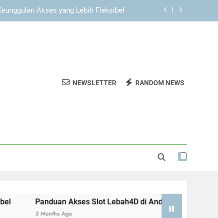
Keunggulan Akses yang Lebih Fleksibel
kses Slot Lebah4D di Android dan iOS
an LAE138 Login untuk Pengguna Baru
aman Awal hingga Akun Siap Digunakan
NEWSLETTER
RANDOM NEWS
Keunggulan Akses yang Lebih Fleksibel
kses Slot Lebah4D di Android dan iOS
an LAE138 Login untuk Pengguna Baru
Panduan Akses Slot Lebah4D di Android dan iOS
Cara M
3 Months Ago
3 Months