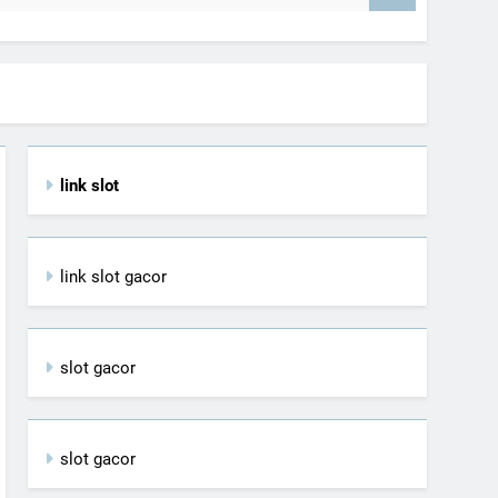
link slot
link slot gacor
slot gacor
slot gacor