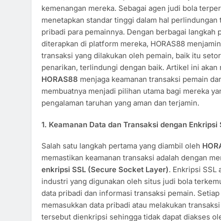
kemenangan mereka. Sebagai agen judi bola terpe
menetapkan standar tinggi dalam hal perlindungan 
pribadi para pemainnya. Dengan berbagai langkah
diterapkan di platform mereka, HORAS88 menjami
transaksi yang dilakukan oleh pemain, baik itu set
penarikan, terlindungi dengan baik. Artikel ini ak
HORAS88
menjaga keamanan transaksi pemain da
membuatnya menjadi pilihan utama bagi mereka ya
pengalaman taruhan yang aman dan terjamin.
1.
Keamanan Data dan Transaksi dengan Enkripsi
Salah satu langkah pertama yang diambil oleh
HOR
memastikan keamanan transaksi adalah dengan me
enkripsi SSL (Secure Socket Layer)
. Enkripsi SSL 
industri yang digunakan oleh situs judi bola terke
data pribadi dan informasi transaksi pemain. Setiap
memasukkan data pribadi atau melakukan transaksi 
tersebut dienkripsi sehingga tidak dapat diakses ol