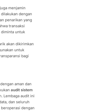
juga menjamin
a dilakukan dengan
aan penarikan yang
ahwa transaksi
 diminta untuk
rik akan dikirimkan
gunakan untuk
ansparansi bagi
n dengan aman dan
akukan
audit sistem
. Lembaga audit ini
data, dan seluruh
m beroperasi dengan