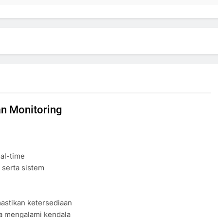
n Monitoring
al-time
 serta sistem
stikan ketersediaan
ma mengalami kendala