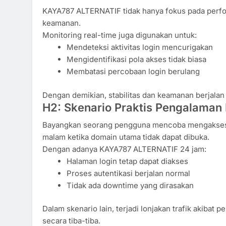
KAYA787 ALTERNATIF tidak hanya fokus pada perfor
keamanan.
Monitoring real-time juga digunakan untuk:
Mendeteksi aktivitas login mencurigakan
Mengidentifikasi pola akses tidak biasa
Membatasi percobaan login berulang
Dengan demikian, stabilitas dan keamanan berjalan 
H2: Skenario Praktis Pengalaman
Bayangkan seorang pengguna mencoba mengakses
malam ketika domain utama tidak dapat dibuka.
Dengan adanya KAYA787 ALTERNATIF 24 jam:
Halaman login tetap dapat diakses
Proses autentikasi berjalan normal
Tidak ada downtime yang dirasakan
Dalam skenario lain, terjadi lonjakan trafik akibat
secara tiba-tiba.