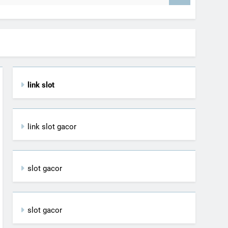
link slot
link slot gacor
slot gacor
slot gacor