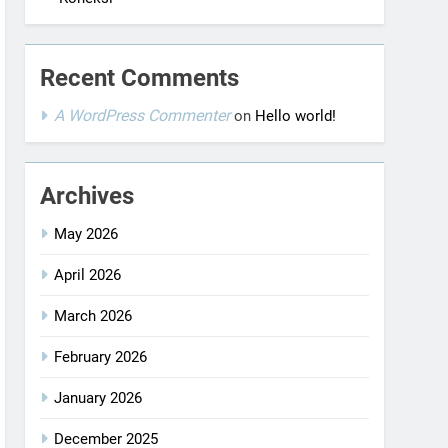
Recent Comments
A WordPress Commenter
on
Hello world!
Archives
May 2026
April 2026
March 2026
February 2026
January 2026
December 2025