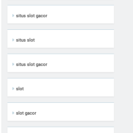
situs slot gacor
situs slot
situs slot gacor
slot
slot gacor