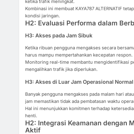
ketika trafik meningkat.
Kombinasi ini membuat KAYA787 ALTERNATIF tetap 
kondisi jaringan.
H2: Evaluasi Performa dalam Ber
H3: Akses pada Jam Sibuk
Ketika ribuan pengguna mengakses secara bersamaa
harus mampu mempertahankan kecepatan respon.
Monitoring real-time membantu mengidentifikasi p
mengalihkan trafik jika diperlukan.
H3: Akses di Luar Jam Operasional Normal
Banyak pengguna mengakses pada malam hari atau d
jam memastikan tidak ada pembatasan waktu operas
Hal ini menunjukkan komitmen terhadap ketersedia
henti.
H2: Integrasi Keamanan dengan M
Aktif