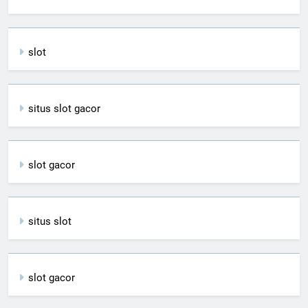
slot
situs slot gacor
slot gacor
situs slot
slot gacor