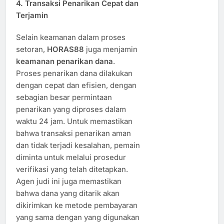
4.
Transaksi Penarikan Cepat dan
Terjamin
Selain keamanan dalam proses
setoran,
HORAS88
juga menjamin
keamanan penarikan dana
.
Proses penarikan dana dilakukan
dengan cepat dan efisien, dengan
sebagian besar permintaan
penarikan yang diproses dalam
waktu 24 jam. Untuk memastikan
bahwa transaksi penarikan aman
dan tidak terjadi kesalahan, pemain
diminta untuk melalui prosedur
verifikasi yang telah ditetapkan.
Agen judi ini juga memastikan
bahwa dana yang ditarik akan
dikirimkan ke metode pembayaran
yang sama dengan yang digunakan