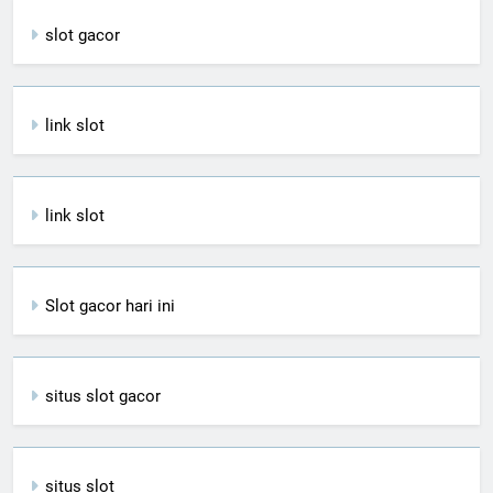
slot gacor
link slot
link slot
Slot gacor hari ini
situs slot gacor
situs slot