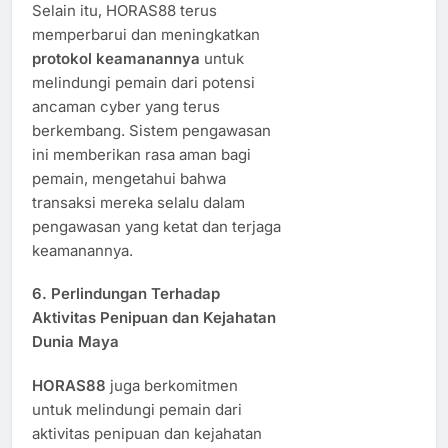
Selain itu, HORAS88 terus
memperbarui dan meningkatkan
protokol keamanannya
untuk
melindungi pemain dari potensi
ancaman cyber yang terus
berkembang. Sistem pengawasan
ini memberikan rasa aman bagi
pemain, mengetahui bahwa
transaksi mereka selalu dalam
pengawasan yang ketat dan terjaga
keamanannya.
6.
Perlindungan Terhadap
Aktivitas Penipuan dan Kejahatan
Dunia Maya
HORAS88
juga berkomitmen
untuk melindungi pemain dari
aktivitas penipuan dan kejahatan