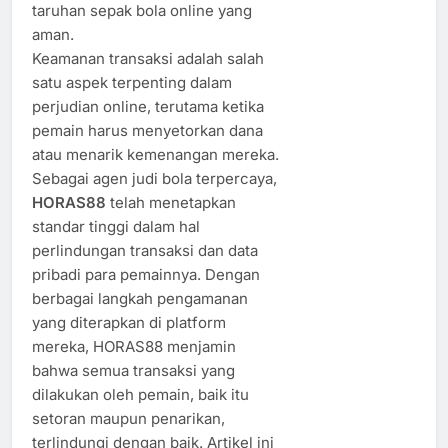
taruhan sepak bola online yang
aman.
Keamanan transaksi adalah salah
satu aspek terpenting dalam
perjudian online, terutama ketika
pemain harus menyetorkan dana
atau menarik kemenangan mereka.
Sebagai agen judi bola terpercaya,
HORAS88
telah menetapkan
standar tinggi dalam hal
perlindungan transaksi dan data
pribadi para pemainnya. Dengan
berbagai langkah pengamanan
yang diterapkan di platform
mereka, HORAS88 menjamin
bahwa semua transaksi yang
dilakukan oleh pemain, baik itu
setoran maupun penarikan,
terlindungi dengan baik. Artikel ini