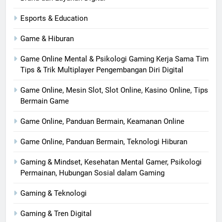
Esports & Education
Game & Hiburan
Game Online Mental & Psikologi Gaming Kerja Sama Tim
Tips & Trik Multiplayer Pengembangan Diri Digital
Game Online, Mesin Slot, Slot Online, Kasino Online, Tips
Bermain Game
Game Online, Panduan Bermain, Keamanan Online
Game Online, Panduan Bermain, Teknologi Hiburan
Gaming & Mindset, Kesehatan Mental Gamer, Psikologi
Permainan, Hubungan Sosial dalam Gaming
Gaming & Teknologi
Gaming & Tren Digital