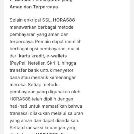
Aman dan Terpercaya
Selain enkripsi SSL,
HORAS88
menawarkan berbagai metode
pembayaran yang aman dan
terpercaya. Pemain dapat memilih
berbagai opsi pembayaran, mulai
dari
kartu kredit
,
e-wallets
(PayPal, Neteller, Skrill), hingga
transfer bank
untuk menyetor
dana atau menarik kemenangan
mereka. Setiap metode
pembayaran yang digunakan oleh
HORAS88 telah dipilih dengan
hati-hati untuk memastikan bahwa
transaksi dilakukan melalui saluran
yang aman dan dapat diandalkan.
Setiap transaksi keuangan yang