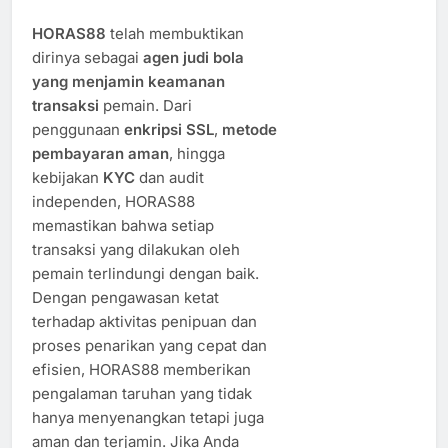
HORAS88
telah membuktikan
dirinya sebagai
agen judi bola
yang menjamin keamanan
transaksi
pemain. Dari
penggunaan
enkripsi SSL
,
metode
pembayaran aman
, hingga
kebijakan
KYC
dan audit
independen, HORAS88
memastikan bahwa setiap
transaksi yang dilakukan oleh
pemain terlindungi dengan baik.
Dengan pengawasan ketat
terhadap aktivitas penipuan dan
proses penarikan yang cepat dan
efisien, HORAS88 memberikan
pengalaman taruhan yang tidak
hanya menyenangkan tetapi juga
aman dan terjamin. Jika Anda