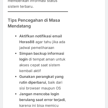
memberikan informasi status
sistem terbaru.
Tips Pencegahan di Masa
Mendatang
Aktifkan notifikasi email
Horas88
agar tahu jika ada
jadwal pemeliharaan
Simpan backup informasi
login
di tempat aman untuk
akses cepat saat sistem
kembali aktif
Gunakan perangkat yang
rutin diperbarui
, baik dari
sisi browser maupun OS
Jangan mencoba login
berulang saat error terjadi
,
karena ini bisa memicu