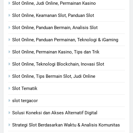
Slot Online, Judi Online, Permainan Kasino
Slot Online, Keamanan Slot, Panduan Slot
Slot Online, Panduan Bermain, Analisis Slot
Slot Online, Panduan Permainan, Teknologi & iGaming
Slot Online, Permainan Kasino, Tips dan Trik
Slot Online, Teknologi Blockchain, Inovasi Slot
Slot Online, Tips Bermain Slot, Judi Online
Slot Tematik
slot tergacor
Solusi Koneksi dan Akses Alternatif Digital
Strategi Slot Berdasarkan Waktu & Analisis Komunitas