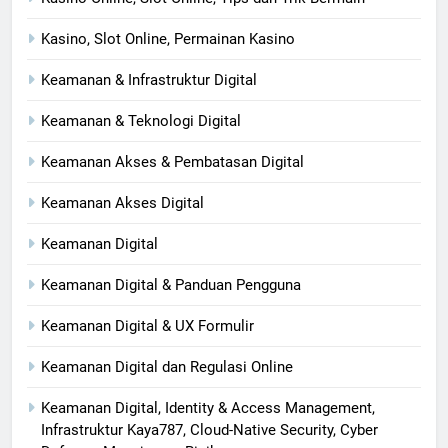
Kasino, Slot Online, Permainan Kasino
Keamanan & Infrastruktur Digital
Keamanan & Teknologi Digital
Keamanan Akses & Pembatasan Digital
Keamanan Akses Digital
Keamanan Digital
Keamanan Digital & Panduan Pengguna
Keamanan Digital & UX Formulir
Keamanan Digital dan Regulasi Online
Keamanan Digital, Identity & Access Management,
Infrastruktur Kaya787, Cloud-Native Security, Cyber