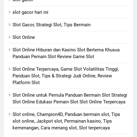
slot gacor hari ini
Slot Gacor, Strategi Slot, Tips Bermain
Slot Online
Slot Online Hiburan dan Kasino Slot Bertema Khusus
Panduan Pemain Slot Review Game Slot
Slot Online Terpercaya, Game Slot Volatilitas Tinggi,
Panduan Slot, Tips & Strategi Judi Online, Review
Platform Slot
Slot Online untuk Pemula Panduan Bermain Slot Strategi
Slot Online Edukasi Pemain Slot Slot Online Terpercaya
Slot online, Champion4D, Panduan bermain slot, Tips
slot online, Jackpot slot, Permainan kasino, Tips
kemenangan, Cara menang slot, Slot terpercaya