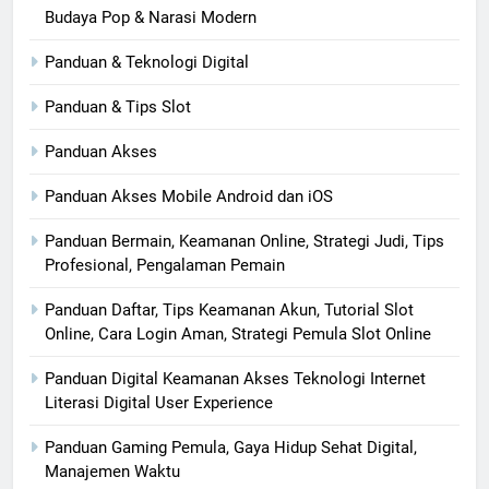
Budaya Pop & Narasi Modern
Panduan & Teknologi Digital
Panduan & Tips Slot
Panduan Akses
Panduan Akses Mobile Android dan iOS
Panduan Bermain, Keamanan Online, Strategi Judi, Tips
Profesional, Pengalaman Pemain
Panduan Daftar, Tips Keamanan Akun, Tutorial Slot
Online, Cara Login Aman, Strategi Pemula Slot Online
Panduan Digital Keamanan Akses Teknologi Internet
Literasi Digital User Experience
Panduan Gaming Pemula, Gaya Hidup Sehat Digital,
Manajemen Waktu