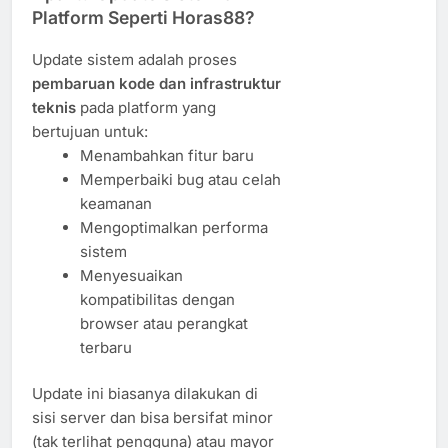
Platform Seperti Horas88?
Update sistem adalah proses
pembaruan kode dan infrastruktur
teknis
pada platform yang
bertujuan untuk:
Menambahkan fitur baru
Memperbaiki bug atau celah
keamanan
Mengoptimalkan performa
sistem
Menyesuaikan
kompatibilitas dengan
browser atau perangkat
terbaru
Update ini biasanya dilakukan di
sisi server dan bisa bersifat minor
(tak terlihat pengguna) atau mayor