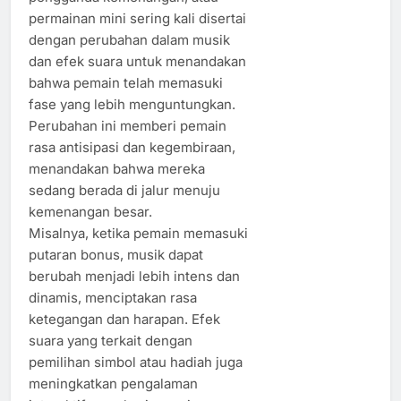
permainan mini sering kali disertai
dengan perubahan dalam musik
dan efek suara untuk menandakan
bahwa pemain telah memasuki
fase yang lebih menguntungkan.
Perubahan ini memberi pemain
rasa antisipasi dan kegembiraan,
menandakan bahwa mereka
sedang berada di jalur menuju
kemenangan besar.
Misalnya, ketika pemain memasuki
putaran bonus, musik dapat
berubah menjadi lebih intens dan
dinamis, menciptakan rasa
ketegangan dan harapan. Efek
suara yang terkait dengan
pemilihan simbol atau hadiah juga
meningkatkan pengalaman