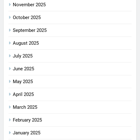
November 2025
October 2025
September 2025
August 2025
July 2025
June 2025
May 2025
April 2025
March 2025
February 2025
January 2025