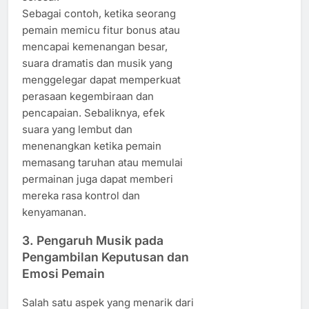
Sebagai contoh, ketika seorang
pemain memicu fitur bonus atau
mencapai kemenangan besar,
suara dramatis dan musik yang
menggelegar dapat memperkuat
perasaan kegembiraan dan
pencapaian. Sebaliknya, efek
suara yang lembut dan
menenangkan ketika pemain
memasang taruhan atau memulai
permainan juga dapat memberi
mereka rasa kontrol dan
kenyamanan.
3.
Pengaruh Musik pada
Pengambilan Keputusan dan
Emosi Pemain
Salah satu aspek yang menarik dari