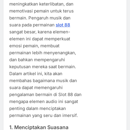
meningkatkan keterlibatan, dan
memotivasi pemain untuk terus
bermain. Pengaruh musik dan
suara pada permainan
slot 88
sangat besar, karena elemen-
elemen ini dapat memperkuat
emosi pemain, membuat
permainan lebih menyenangkan,
dan bahkan mempengaruhi
keputusan mereka saat bermain.
Dalam artikel ini, kita akan
membahas bagaimana musik dan
suara dapat memengaruhi
pengalaman bermain di Slot 88 dan
mengapa elemen audio ini sangat
penting dalam menciptakan
permainan yang seru dan imersif.
1.
Menciptakan Suasana