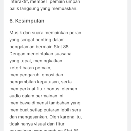
interaktif, memberi pemain umpan
balik langsung yang memuaskan.
6.
Kesimpulan
Musik dan suara memainkan peran
yang sangat penting dalam
pengalaman bermain Slot 88.
Dengan menciptakan suasana
yang tepat, meningkatkan
keterlibatan pemain,
mempengaruhi emosi dan
pengambilan keputusan, serta
memperkuat fitur bonus, elemen
audio dalam permainan ini
membawa dimensi tambahan yang
membuat setiap putaran lebih seru
dan mengesankan. Oleh karena itu,
tidak hanya visual dan fitur
permainan yang membuat Slot 88