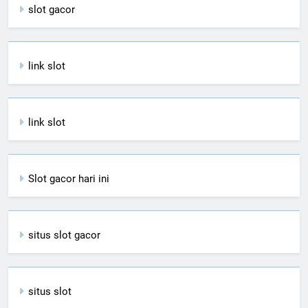
slot gacor
link slot
link slot
Slot gacor hari ini
situs slot gacor
situs slot