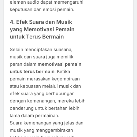
elemen audio dapat memengaruhi
keputusan dan emosi pemain.
4.
Efek Suara dan Musik
yang Memotivasi Pemain
untuk Terus Bermain
Selain menciptakan suasana,
musik dan suara juga memiliki
peran dalam
memotivasi pemain
untuk terus bermain
. Ketika
pemain merasakan kegembiraan
atau kepuasan melalui musik dan
efek suara yang berhubungan
dengan kemenangan, mereka lebih
cenderung untuk bertahan lebih
lama dalam permainan.
Suara kemenangan yang jelas dan
musik yang menggembirakan