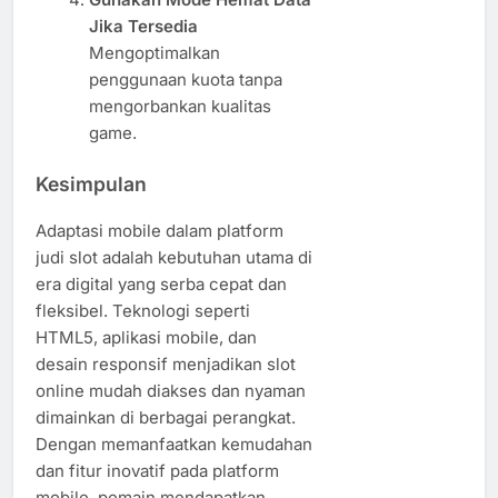
Jika Tersedia
Mengoptimalkan
penggunaan kuota tanpa
mengorbankan kualitas
game.
Kesimpulan
Adaptasi mobile dalam platform
judi slot adalah kebutuhan utama di
era digital yang serba cepat dan
fleksibel. Teknologi seperti
HTML5, aplikasi mobile, dan
desain responsif menjadikan slot
online mudah diakses dan nyaman
dimainkan di berbagai perangkat.
Dengan memanfaatkan kemudahan
dan fitur inovatif pada platform
mobile, pemain mendapatkan