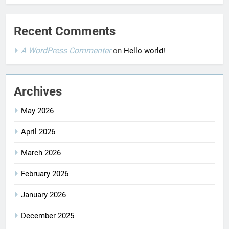
Recent Comments
A WordPress Commenter
on
Hello world!
Archives
May 2026
April 2026
March 2026
February 2026
January 2026
December 2025