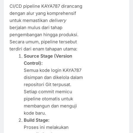
CI/CD pipeline KAYA787 dirancang
dengan alur yang komprehensif
untuk memastikan
delivery
berjalan mulus dari tahap
pengembangan hingga produksi.
Secara umum, pipeline tersebut
terdiri dari enam tahapan utama:
Source Stage (Version
Control):
Semua kode login KAYA787
disimpan dan dikelola dalam
repositori Git terpusat.
Setiap commit memicu
pipeline otomatis untuk
membangun dan menguji
kode baru.
Build Stage:
Proses ini melakukan