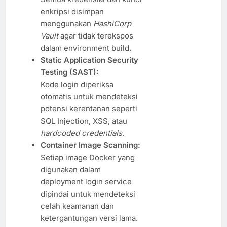
enkripsi disimpan
menggunakan
HashiCorp
Vault
agar tidak terekspos
dalam environment build.
Static Application Security
Testing (SAST):
Kode login diperiksa
otomatis untuk mendeteksi
potensi kerentanan seperti
SQL Injection, XSS, atau
hardcoded credentials
.
Container Image Scanning:
Setiap image Docker yang
digunakan dalam
deployment login service
dipindai untuk mendeteksi
celah keamanan dan
ketergantungan versi lama.