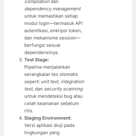
compilation
dan
dependency management
untuk memastikan setiap
modul login—termasuk API
autentikasi, enkripsi token,
dan mekanisme session—
berfungsi sesuai
dependensinya.
Test Stage:
Pipeline menjalankan
serangkaian tes otomatis
seperti
unit test
,
integration
test
, dan
security scanning
untuk mendeteksi bug atau
celah keamanan sebelum
rilis.
Staging Environment:
Versi aplikasi diuji pada
lingkungan yang