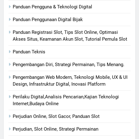
Panduan Pengguna & Teknologi Digital
Panduan Penggunaan Digital Bijak
Panduan Registrasi Slot, Tips Slot Online, Optimasi
Akses Situs, Keamanan Akun Slot, Tutorial Pemula Slot
Panduan Teknis
Pengembangan Diri, Strategi Permainan, Tips Menang.
Pengembangan Web Modern, Teknologi Mobile, UX & UI
Design, Infrastruktur Digital, Inovasi Platform
Perilaku Digital,Analisis Pencarian,Kajian Teknologi
Internet,Budaya Online
Perjudian Online, Slot Gacor, Panduan Slot
Perjudian, Slot Online, Strategi Permainan