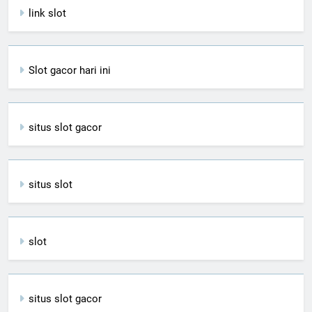
link slot
Slot gacor hari ini
situs slot gacor
situs slot
slot
situs slot gacor