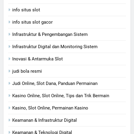
info situs slot
info situs slot gacor
Infrastruktur & Pengembangan Sistem
Infrastruktur Digital dan Monitoring Sistem
Inovasi & Antarmuka Slot
judi bola resmi
Judi Online, Slot Dana, Panduan Permainan
Kasino Online, Slot Online, Tips dan Trik Bermain
Kasino, Slot Online, Permainan Kasino
Keamanan & Infrastruktur Digital
Keamanan & Teknologi Digital