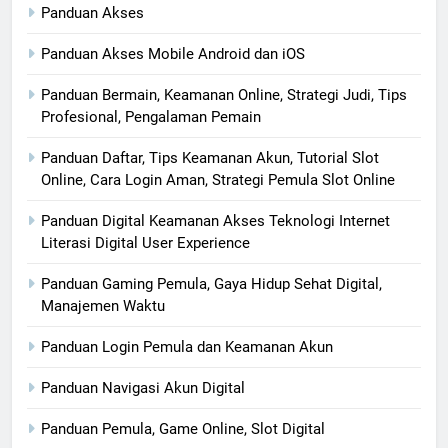
Panduan Akses
Panduan Akses Mobile Android dan iOS
Panduan Bermain, Keamanan Online, Strategi Judi, Tips
Profesional, Pengalaman Pemain
Panduan Daftar, Tips Keamanan Akun, Tutorial Slot
Online, Cara Login Aman, Strategi Pemula Slot Online
Panduan Digital Keamanan Akses Teknologi Internet
Literasi Digital User Experience
Panduan Gaming Pemula, Gaya Hidup Sehat Digital,
Manajemen Waktu
Panduan Login Pemula dan Keamanan Akun
Panduan Navigasi Akun Digital
Panduan Pemula, Game Online, Slot Digital