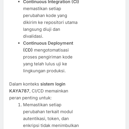
Continuous Integration (CI)
memastikan setiap
perubahan kode yang
dikirim ke repositori utama
langsung diuji dan
divalidasi.
Continuous Deployment
(CD)
mengotomatisasi
proses pengiriman kode
yang telah lulus uji ke
lingkungan produksi.
Dalam konteks
sistem login
KAYA787
, CI/CD memainkan
peran penting untuk:
Memastikan setiap
perubahan terkait modul
autentikasi, token, dan
enkripsi tidak menimbulkan