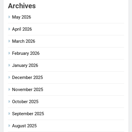
Archives
May 2026
April 2026
March 2026
February 2026
January 2026
December 2025
November 2025
October 2025
September 2025
August 2025