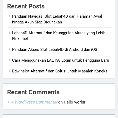
Recent Posts
Panduan Navigasi Slot Lebah4D dari Halaman Awal
hingga Akun Siap Digunakan
Lebah4D Alternatif dan Keunggulan Akses yang Lebih
Fleksibel
Panduan Akses Slot Lebah4D di Android dan iOS
Cara Menggunakan LAE138 Login untuk Pengguna Baru
Edwinslot Alternatif dan Solusi untuk Masalah Koneksi
Recent Comments
A WordPress Commenter
on
Hello world!