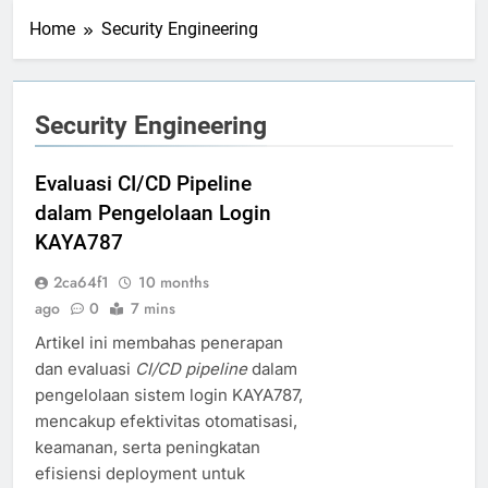
Home
Security Engineering
Security Engineering
Evaluasi CI/CD Pipeline
dalam Pengelolaan Login
KAYA787
2ca64f1
10 months
ago
0
7 mins
Artikel ini membahas penerapan
dan evaluasi
CI/CD pipeline
dalam
pengelolaan sistem login KAYA787,
mencakup efektivitas otomatisasi,
keamanan, serta peningkatan
efisiensi deployment untuk