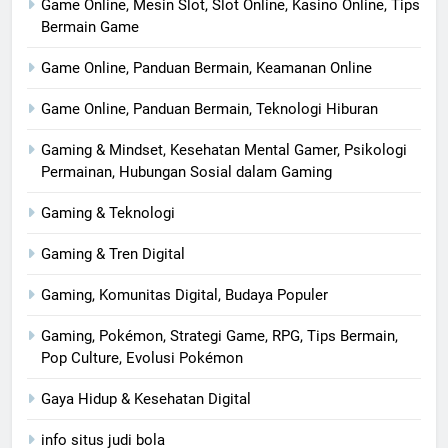
Game Online, Mesin Slot, Slot Online, Kasino Online, Tips
Bermain Game
Game Online, Panduan Bermain, Keamanan Online
Game Online, Panduan Bermain, Teknologi Hiburan
Gaming & Mindset, Kesehatan Mental Gamer, Psikologi
Permainan, Hubungan Sosial dalam Gaming
Gaming & Teknologi
Gaming & Tren Digital
Gaming, Komunitas Digital, Budaya Populer
Gaming, Pokémon, Strategi Game, RPG, Tips Bermain,
Pop Culture, Evolusi Pokémon
Gaya Hidup & Kesehatan Digital
info situs judi bola