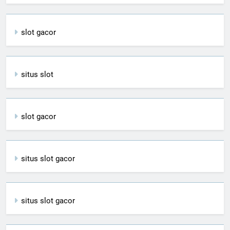
slot gacor
situs slot
slot gacor
situs slot gacor
situs slot gacor