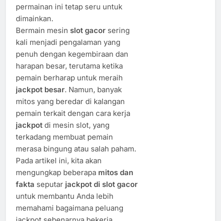
permainan ini tetap seru untuk
dimainkan.
Bermain mesin
slot gacor
sering
kali menjadi pengalaman yang
penuh dengan kegembiraan dan
harapan besar, terutama ketika
pemain berharap untuk meraih
jackpot besar
. Namun, banyak
mitos yang beredar di kalangan
pemain terkait dengan cara kerja
jackpot
di mesin slot, yang
terkadang membuat pemain
merasa bingung atau salah paham.
Pada artikel ini, kita akan
mengungkap beberapa
mitos dan
fakta
seputar
jackpot di slot gacor
untuk membantu Anda lebih
memahami bagaimana peluang
jackpot sebenarnya bekerja.