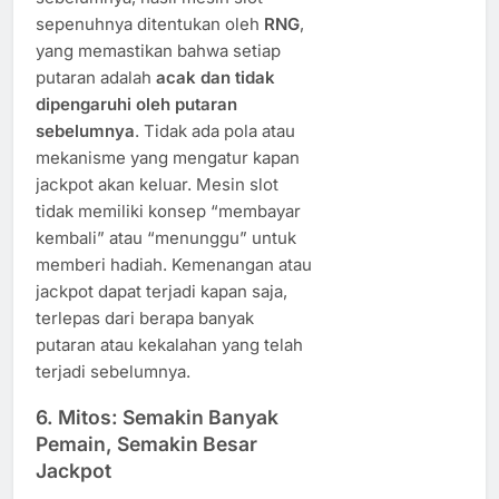
sepenuhnya ditentukan oleh
RNG
,
yang memastikan bahwa setiap
putaran adalah
acak dan tidak
dipengaruhi oleh putaran
sebelumnya
. Tidak ada pola atau
mekanisme yang mengatur kapan
jackpot akan keluar. Mesin slot
tidak memiliki konsep “membayar
kembali” atau “menunggu” untuk
memberi hadiah. Kemenangan atau
jackpot dapat terjadi kapan saja,
terlepas dari berapa banyak
putaran atau kekalahan yang telah
terjadi sebelumnya.
6.
Mitos: Semakin Banyak
Pemain, Semakin Besar
Jackpot