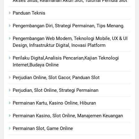
Akses Situs, Keamanan Akun Slot, Tutorial Pemula Slot
Panduan Teknis
Pengembangan Diri, Strategi Permainan, Tips Menang.
Pengembangan Web Modern, Teknologi Mobile, UX & UI
Design, Infrastruktur Digital, Inovasi Platform
Perilaku Digital,Analisis Pencarian,Kajian Teknologi
Internet,Budaya Online
Perjudian Online, Slot Gacor, Panduan Slot
Perjudian, Slot Online, Strategi Permainan
Permainan Kartu, Kasino Online, Hiburan
Permainan Kasino, Slot Online, Manajemen Keuangan
Permainan Slot, Game Online