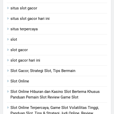
situs slot gacor
situs slot gacor hari ini
situs terpercaya
slot
slot gacor
slot gacor hari ini
Slot Gacor, Strategi Slot, Tips Bermain
Slot Online
Slot Online Hiburan dan Kasino Slot Bertema Khusus
Panduan Pemain Slot Review Game Slot
Slot Online Terpercaya, Game Slot Volatilitas Tinggi,
Panduan Slot, Tips & Strategi Judi Online, Review