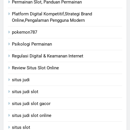
Permainan Slot, Panduan Permainan
Platform Digital Kompetitif,Strategi Brand
Online,Pengalaman Pengguna Modern
pokemon787
Psikologi Permainan
Regulasi Digital & Keamanan Internet
Review Situs Slot Online
situs judi
situs judi slot
situs judi slot gacor
situs judi slot online
situs slot