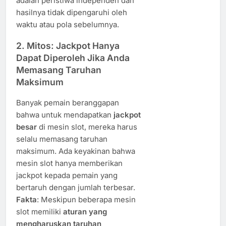
adalah peristiwa independen dan
hasilnya tidak dipengaruhi oleh
waktu atau pola sebelumnya.
2.
Mitos: Jackpot Hanya
Dapat Diperoleh Jika Anda
Memasang Taruhan
Maksimum
Banyak pemain beranggapan
bahwa untuk mendapatkan
jackpot
besar
di mesin slot, mereka harus
selalu memasang taruhan
maksimum. Ada keyakinan bahwa
mesin slot hanya memberikan
jackpot kepada pemain yang
bertaruh dengan jumlah terbesar.
Fakta
: Meskipun beberapa mesin
slot memiliki
aturan yang
mengharuskan taruhan