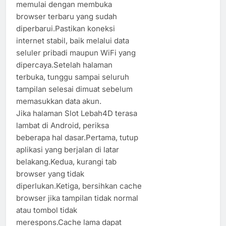
memulai dengan membuka
browser terbaru yang sudah
diperbarui.Pastikan koneksi
internet stabil, baik melalui data
seluler pribadi maupun WiFi yang
dipercaya.Setelah halaman
terbuka, tunggu sampai seluruh
tampilan selesai dimuat sebelum
memasukkan data akun.
Jika halaman Slot Lebah4D terasa
lambat di Android, periksa
beberapa hal dasar.Pertama, tutup
aplikasi yang berjalan di latar
belakang.Kedua, kurangi tab
browser yang tidak
diperlukan.Ketiga, bersihkan cache
browser jika tampilan tidak normal
atau tombol tidak
merespons.Cache lama dapat