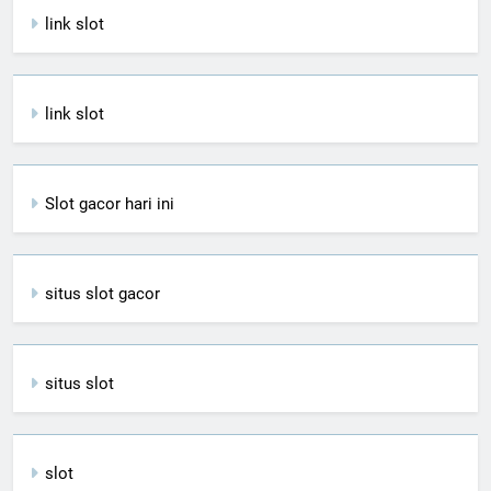
link slot
link slot
Slot gacor hari ini
situs slot gacor
situs slot
slot