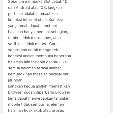
Sebelum membuka Slot Lebah4D
dari Android atau iOS, langkah
pertama adalah memastikan
koneksi internet stabil.Koneksi
yang lemah dapat membuat
halaman hanya memuat sebagian,
tombol tidak merespons, atau
verifikasi tidak muncul.Cara
sederhana untuk mengecek
koneksi adalah membuka beberapa
halaman lain terlebih dahulu.Jika
semua halaman terasa lambat,
kemungkinan masalah berasal dari
jaringan.
Langkah kedua adalah memastikan
browser sudah diperbarui.Browser
lama dapat menyebabkan tampilan
mobile tidak sempurna, elemen
halaman tidak aktif, atau proses