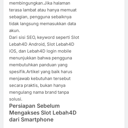
membingungkan.Jika halaman
terasa lambat atau hanya memuat
sebagian, pengguna sebaiknya
tidak langsung memasukkan data
akun.
Dari sisi SEO, keyword seperti Slot
Lebah4D Android, Slot Lebah4D
iOS, dan Lebah4D login mobile
menunjukkan bahwa pengguna
membutuhkan panduan yang
spesifik.Artikel yang baik harus
menjawab kebutuhan tersebut
secara praktis, bukan hanya
mengulang nama brand tanpa
solusi.
Persiapan Sebelum
Mengakses Slot Lebah4D
dari Smartphone