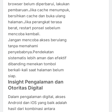
browser belum diperbarui, lakukan
pembaruan.Jika cache menumpuk,
bersihkan cache dan buka ulang
halaman.Jika perangkat terasa
berat, restart ponsel sebelum
mencoba kembali.
Jangan mencoba akses berulang
tanpa memahami
penyebabnya.Pendekatan
sistematis lebih aman dan efektif
dibanding menekan tombol
berkali-kali saat halaman belum
siap.
Insight Pengalaman dan
Otoritas Digital
Dalam pengalaman digital, akses
Android dan iOS yang baik adalah
hasil dari kombinasi antara