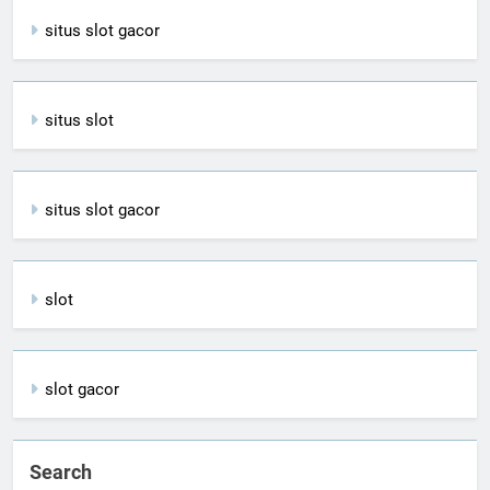
situs slot gacor
situs slot
situs slot gacor
slot
slot gacor
Search