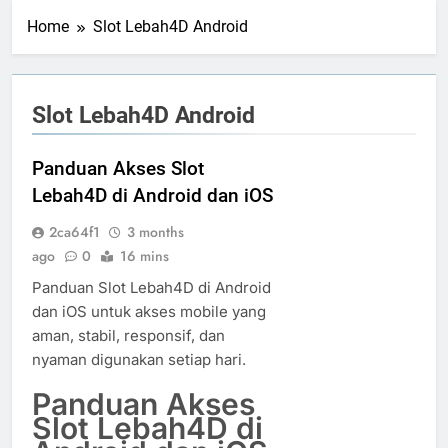
Home
Slot Lebah4D Android
Slot Lebah4D Android
Panduan Akses Slot
Lebah4D di Android dan iOS
2ca64f1
3 months
ago
0
16 mins
Panduan Slot Lebah4D di Android
dan iOS untuk akses mobile yang
aman, stabil, responsif, dan
nyaman digunakan setiap hari.
Panduan Akses
Slot Lebah4D di