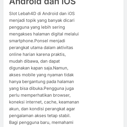
Android dan iOS
Slot Lebah4D di Android dan iOS
menjadi topik yang banyak dicari
pengguna yang lebih sering
mengakses halaman digital melalui
smartphone.Ponsel menjadi
perangkat utama dalam aktivitas
online harian karena praktis,
mudah dibawa, dan dapat
digunakan kapan saja.Namun,
akses mobile yang nyaman tidak
hanya bergantung pada halaman
yang bisa dibuka.Pengguna juga
perlu memperhatikan browser,
koneksi internet, cache, keamanan
akun, dan kondisi perangkat agar
pengalaman akses tetap stabil.
Bagi pengguna baru, memahami