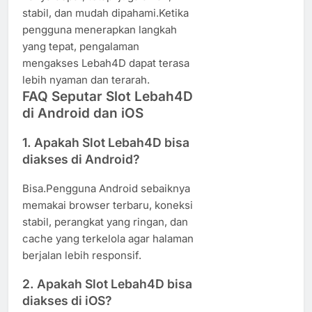
stabil, dan mudah dipahami.Ketika
pengguna menerapkan langkah
yang tepat, pengalaman
mengakses Lebah4D dapat terasa
lebih nyaman dan terarah.
FAQ Seputar Slot Lebah4D
di Android dan iOS
1. Apakah Slot Lebah4D bisa
diakses di Android?
Bisa.Pengguna Android sebaiknya
memakai browser terbaru, koneksi
stabil, perangkat yang ringan, dan
cache yang terkelola agar halaman
berjalan lebih responsif.
2. Apakah Slot Lebah4D bisa
diakses di iOS?