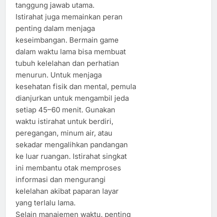
tanggung jawab utama.
Istirahat juga memainkan peran
penting dalam menjaga
keseimbangan. Bermain game
dalam waktu lama bisa membuat
tubuh kelelahan dan perhatian
menurun. Untuk menjaga
kesehatan fisik dan mental, pemula
dianjurkan untuk mengambil jeda
setiap 45–60 menit. Gunakan
waktu istirahat untuk berdiri,
peregangan, minum air, atau
sekadar mengalihkan pandangan
ke luar ruangan. Istirahat singkat
ini membantu otak memproses
informasi dan mengurangi
kelelahan akibat paparan layar
yang terlalu lama.
Selain manajemen waktu, penting