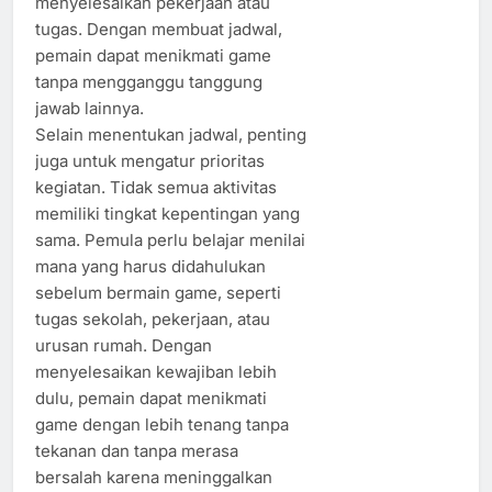
menyelesaikan pekerjaan atau
tugas. Dengan membuat jadwal,
pemain dapat menikmati game
tanpa mengganggu tanggung
jawab lainnya.
Selain menentukan jadwal, penting
juga untuk mengatur prioritas
kegiatan. Tidak semua aktivitas
memiliki tingkat kepentingan yang
sama. Pemula perlu belajar menilai
mana yang harus didahulukan
sebelum bermain game, seperti
tugas sekolah, pekerjaan, atau
urusan rumah. Dengan
menyelesaikan kewajiban lebih
dulu, pemain dapat menikmati
game dengan lebih tenang tanpa
tekanan dan tanpa merasa
bersalah karena meninggalkan