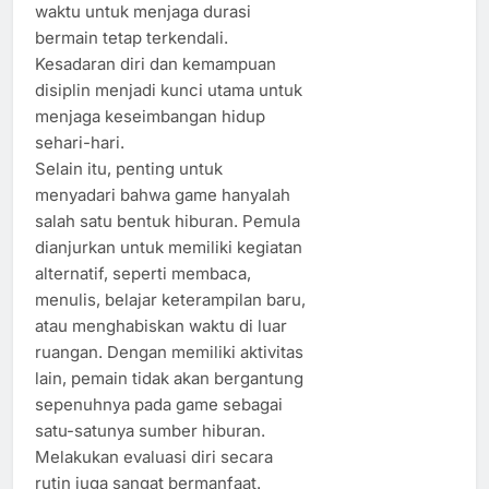
waktu untuk menjaga durasi
bermain tetap terkendali.
Kesadaran diri dan kemampuan
disiplin menjadi kunci utama untuk
menjaga keseimbangan hidup
sehari-hari.
Selain itu, penting untuk
menyadari bahwa game hanyalah
salah satu bentuk hiburan. Pemula
dianjurkan untuk memiliki kegiatan
alternatif, seperti membaca,
menulis, belajar keterampilan baru,
atau menghabiskan waktu di luar
ruangan. Dengan memiliki aktivitas
lain, pemain tidak akan bergantung
sepenuhnya pada game sebagai
satu-satunya sumber hiburan.
Melakukan evaluasi diri secara
rutin juga sangat bermanfaat.