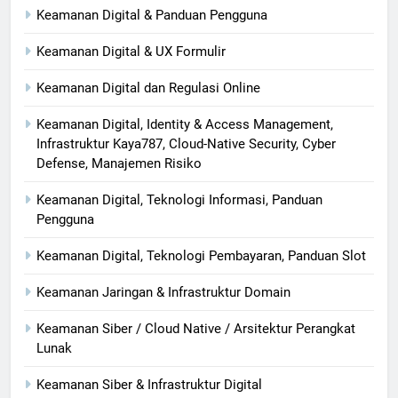
Keamanan Digital & Panduan Pengguna
Keamanan Digital & UX Formulir
Keamanan Digital dan Regulasi Online
Keamanan Digital, Identity & Access Management,
Infrastruktur Kaya787, Cloud-Native Security, Cyber
Defense, Manajemen Risiko
Keamanan Digital, Teknologi Informasi, Panduan
Pengguna
Keamanan Digital, Teknologi Pembayaran, Panduan Slot
Keamanan Jaringan & Infrastruktur Domain
Keamanan Siber / Cloud Native / Arsitektur Perangkat
Lunak
Keamanan Siber & Infrastruktur Digital