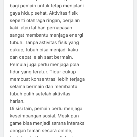
bagi pemain untuk tetap menjalani
gaya hidup sehat. Aktivitas fisik
seperti olahraga ringan, berjalan
kaki, atau latihan pernapasan
sangat membantu menjaga energi
tubuh. Tanpa aktivitas fisik yang
cukup, tubuh bisa menjadi kaku
dan cepat lelah saat bermain.
Pemula juga perlu menjaga pola
tidur yang teratur. Tidur cukup
membuat konsentrasi lebih terjaga
selama bermain dan membantu
tubuh pulih setelah aktivitas
harian.
Di sisi lain, pemain perlu menjaga
keseimbangan sosial. Meskipun
game bisa menjadi sarana interaksi
dengan teman secara online,