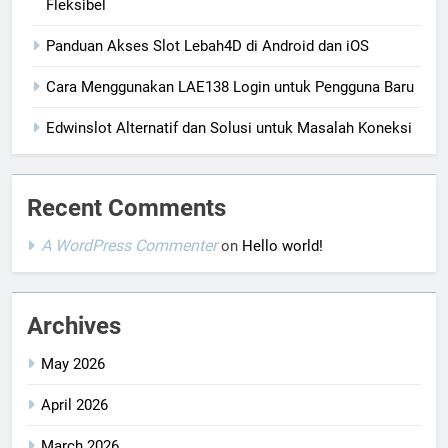
Fleksibel
Panduan Akses Slot Lebah4D di Android dan iOS
Cara Menggunakan LAE138 Login untuk Pengguna Baru
Edwinslot Alternatif dan Solusi untuk Masalah Koneksi
Recent Comments
A WordPress Commenter
on
Hello world!
Archives
May 2026
April 2026
March 2026