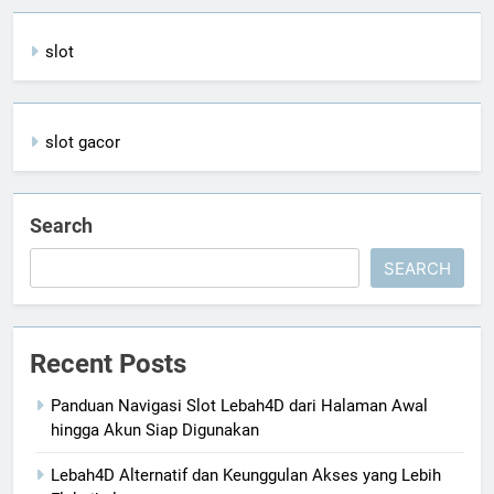
slot
slot gacor
Search
SEARCH
Recent Posts
Panduan Navigasi Slot Lebah4D dari Halaman Awal
hingga Akun Siap Digunakan
Lebah4D Alternatif dan Keunggulan Akses yang Lebih