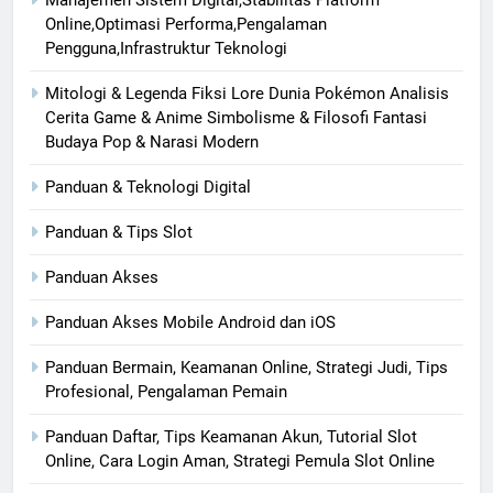
Manajemen Sistem Digital,Stabilitas Platform
Online,Optimasi Performa,Pengalaman
Pengguna,Infrastruktur Teknologi
Mitologi & Legenda Fiksi Lore Dunia Pokémon Analisis
Cerita Game & Anime Simbolisme & Filosofi Fantasi
Budaya Pop & Narasi Modern
Panduan & Teknologi Digital
Panduan & Tips Slot
Panduan Akses
Panduan Akses Mobile Android dan iOS
Panduan Bermain, Keamanan Online, Strategi Judi, Tips
Profesional, Pengalaman Pemain
Panduan Daftar, Tips Keamanan Akun, Tutorial Slot
Online, Cara Login Aman, Strategi Pemula Slot Online