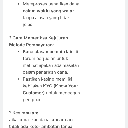
Memproses penarikan dana
dalam waktu yang wajar
tanpa alasan yang tidak
jelas.
?
Cara Memeriksa Kejujuran
Metode Pembayaran:
Baca ulasan pemain lain
di
forum perjudian untuk
melihat apakah ada masalah
dalam penarikan dana.
Pastikan kasino memiliki
kebijakan
KYC (Know Your
Customer)
untuk mencegah
penipuan.
?
Kesimpulan:
Jika penarikan dana
lancar dan
tidak ada keterlambatan tanpa