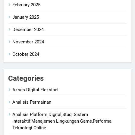
February 2025
January 2025
December 2024
November 2024
October 2024
Categories
Akses Digital Fleksibel
Analisis Permainan
Analisis Platform Digital,Studi Sistem
Interaktif,Manajemen Lingkungan Game,Performa
Teknologi Online