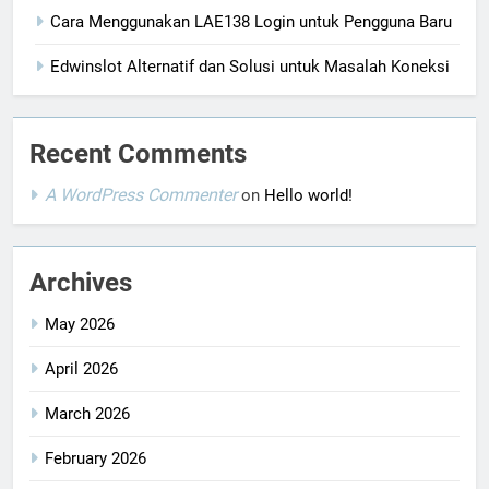
Cara Menggunakan LAE138 Login untuk Pengguna Baru
Edwinslot Alternatif dan Solusi untuk Masalah Koneksi
Recent Comments
A WordPress Commenter
on
Hello world!
Archives
May 2026
April 2026
March 2026
February 2026