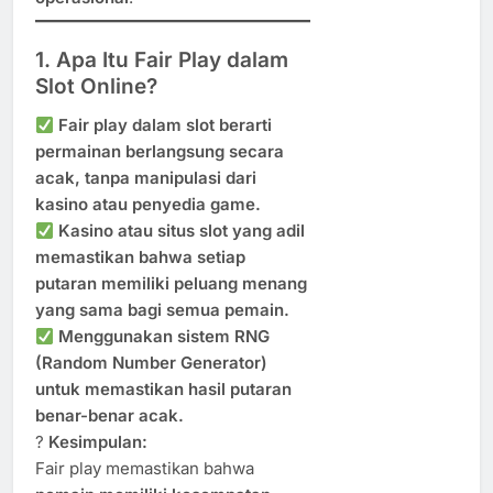
1. Apa Itu Fair Play dalam
Slot Online?
Fair play dalam slot berarti
permainan berlangsung secara
acak, tanpa manipulasi dari
kasino atau penyedia game.
Kasino atau situs slot yang adil
memastikan bahwa setiap
putaran memiliki peluang menang
yang sama bagi semua pemain.
Menggunakan sistem RNG
(Random Number Generator)
untuk memastikan hasil putaran
benar-benar acak.
?
Kesimpulan:
Fair play memastikan bahwa