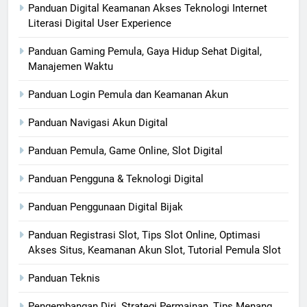
Panduan Digital Keamanan Akses Teknologi Internet
Literasi Digital User Experience
Panduan Gaming Pemula, Gaya Hidup Sehat Digital,
Manajemen Waktu
Panduan Login Pemula dan Keamanan Akun
Panduan Navigasi Akun Digital
Panduan Pemula, Game Online, Slot Digital
Panduan Pengguna & Teknologi Digital
Panduan Penggunaan Digital Bijak
Panduan Registrasi Slot, Tips Slot Online, Optimasi
Akses Situs, Keamanan Akun Slot, Tutorial Pemula Slot
Panduan Teknis
Pengembangan Diri, Strategi Permainan, Tips Menang.