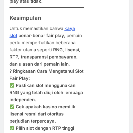
play atau tidak
.
Kesimpulan
Untuk memastikan bahwa
kaya
slot
benar-benar fair play
, pemain
perlu memperhatikan beberapa
faktor utama seperti
RNG, lisensi,
RTP, transparansi pembayaran,
dan ulasan dari pemain lain
.
?
Ringkasan Cara Mengetahui Slot
Fair Play:
Pastikan slot menggunakan
RNG yang telah diuji oleh lembaga
independen.
Cek apakah kasino memiliki
lisensi resmi dari otoritas
perjudian terpercaya.
Pilih slot dengan RTP tinggi