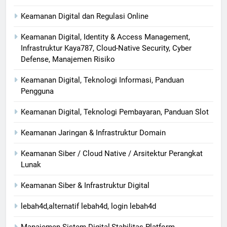
Keamanan Digital dan Regulasi Online
Keamanan Digital, Identity & Access Management,
Infrastruktur Kaya787, Cloud-Native Security, Cyber
Defense, Manajemen Risiko
Keamanan Digital, Teknologi Informasi, Panduan
Pengguna
Keamanan Digital, Teknologi Pembayaran, Panduan Slot
Keamanan Jaringan & Infrastruktur Domain
Keamanan Siber / Cloud Native / Arsitektur Perangkat
Lunak
Keamanan Siber & Infrastruktur Digital
lebah4d,alternatif lebah4d, login lebah4d