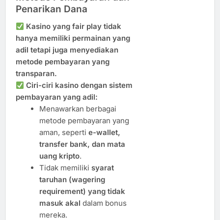
Penarikan Dana
Kasino yang fair play tidak
hanya memiliki permainan yang
adil tetapi juga menyediakan
metode pembayaran yang
transparan.
Ciri-ciri kasino dengan sistem
pembayaran yang adil:
Menawarkan berbagai
metode pembayaran yang
aman, seperti
e-wallet,
transfer bank, dan mata
uang kripto
.
Tidak memiliki
syarat
taruhan (wagering
requirement) yang tidak
masuk akal
dalam bonus
mereka.