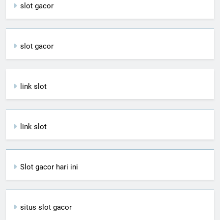
slot gacor
slot gacor
link slot
link slot
Slot gacor hari ini
situs slot gacor