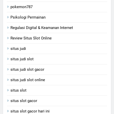
pokemon787
Psikologi Permainan
Regulasi Digital & Keamanan Internet
Review Situs Slot Online
situs judi
situs judi slot
situs judi slot gacor
situs judi slot online
situs slot
situs slot gacor
situs slot gacor hari ini