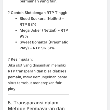
permainan yang fair.
?
Contoh Slot dengan RTP Tinggi:
Blood Suckers (NetEnt) –
RTP 98%
Mega Joker (NetEnt) – RTP
99%
Sweet Bonanza (Pragmatic
Play) – RTP 96.51%
?
Kesimpulan:
Jika slot yang dimainkan memiliki
RTP transparan dan bisa diakses
pemain
, maka kemungkinan besar
situs tersebut menerapkan
fair
play
.
5. Transparansi dalam
Metode Pembayaran dan