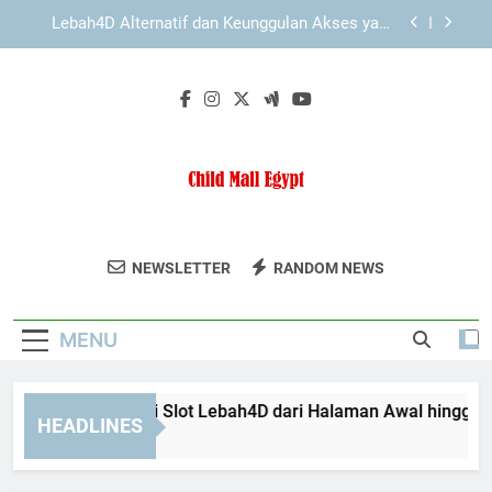
Skip
Panduan Akses Slot Lebah4D di Android dan iOS
to
content
Cara Menggunakan LAE138 Login untuk
Pengguna Baru
Panduan Navigasi Slot Lebah4D dari Halaman
Awal hingga Akun Siap Digunakan
Lebah4D Alternatif dan Keunggulan Akses yang
Lebih Fleksibel
Panduan Akses Slot Lebah4D di Android dan iOS
Child Mall Egypt
Dapatkan Perlengkapan Anak Terbaik Di
Cara Menggunakan LAE138 Login untuk
NEWSLETTER
RANDOM NEWS
Pengguna Baru
Child Mall Egypt.
MENU
Panduan Navigasi Slot Lebah4D dari Halaman Awal hingga Aku
HEADLINES
 Months Ago