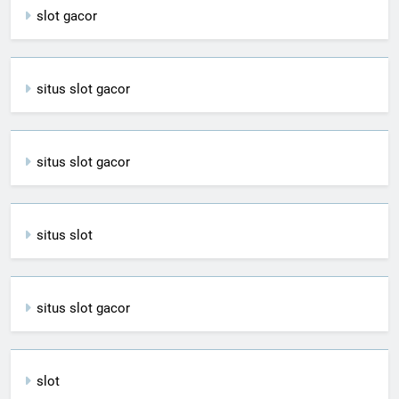
slot gacor
situs slot gacor
situs slot gacor
situs slot
situs slot gacor
slot