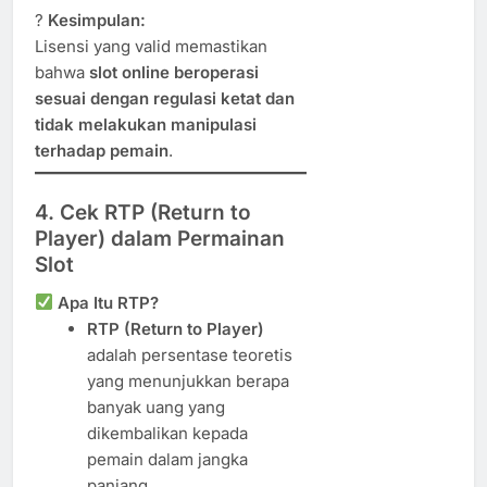
?
Kesimpulan:
Lisensi yang valid memastikan
bahwa
slot online beroperasi
sesuai dengan regulasi ketat dan
tidak melakukan manipulasi
terhadap pemain
.
4. Cek RTP (Return to
Player) dalam Permainan
Slot
Apa Itu RTP?
RTP (Return to Player)
adalah persentase teoretis
yang menunjukkan berapa
banyak uang yang
dikembalikan kepada
pemain dalam jangka
panjang.