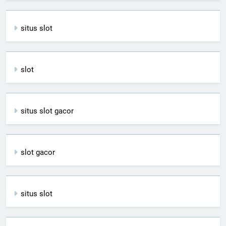
situs slot
slot
situs slot gacor
slot gacor
situs slot