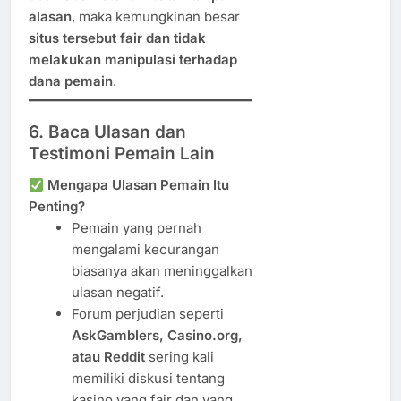
alasan
, maka kemungkinan besar
situs tersebut fair dan tidak
melakukan manipulasi terhadap
dana pemain
.
6. Baca Ulasan dan
Testimoni Pemain Lain
Mengapa Ulasan Pemain Itu
Penting?
Pemain yang pernah
mengalami kecurangan
biasanya akan meninggalkan
ulasan negatif.
Forum perjudian seperti
AskGamblers, Casino.org,
atau Reddit
sering kali
memiliki diskusi tentang
kasino yang fair dan yang