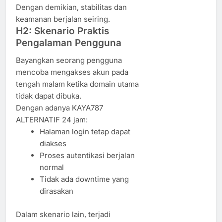
Dengan demikian, stabilitas dan
keamanan berjalan seiring.
H2: Skenario Praktis
Pengalaman Pengguna
Bayangkan seorang pengguna
mencoba mengakses akun pada
tengah malam ketika domain utama
tidak dapat dibuka.
Dengan adanya KAYA787
ALTERNATIF 24 jam:
Halaman login tetap dapat
diakses
Proses autentikasi berjalan
normal
Tidak ada downtime yang
dirasakan
Dalam skenario lain, terjadi