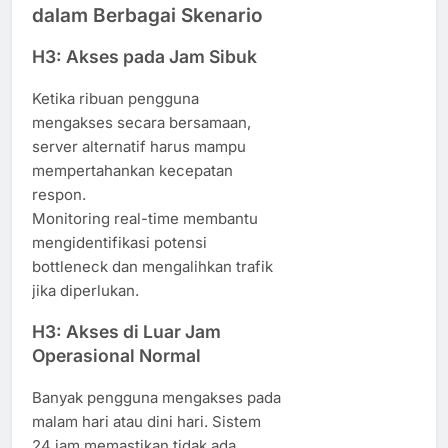
dalam Berbagai Skenario
H3: Akses pada Jam Sibuk
Ketika ribuan pengguna
mengakses secara bersamaan,
server alternatif harus mampu
mempertahankan kecepatan
respon.
Monitoring real-time membantu
mengidentifikasi potensi
bottleneck dan mengalihkan trafik
jika diperlukan.
H3: Akses di Luar Jam
Operasional Normal
Banyak pengguna mengakses pada
malam hari atau dini hari. Sistem
24 jam memastikan tidak ada