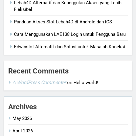
Lebah4D Alternatif dan Keunggulan Akses yang Lebih
Fleksibel
Panduan Akses Slot Lebah4D di Android dan iOS
Cara Menggunakan LAE138 Login untuk Pengguna Baru
Edwinslot Alternatif dan Solusi untuk Masalah Koneksi
Recent Comments
A WordPress Commenter
on
Hello world!
Archives
May 2026
April 2026