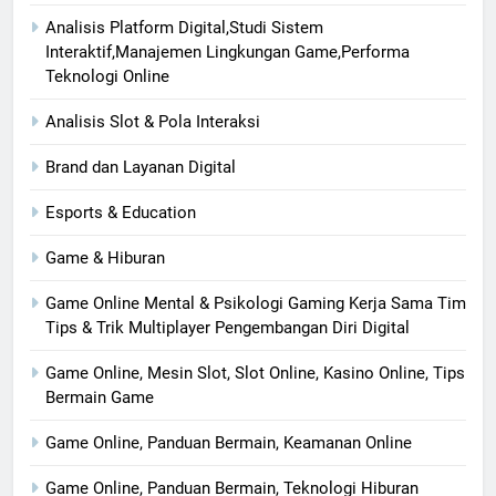
Analisis Platform Digital,Studi Sistem
Interaktif,Manajemen Lingkungan Game,Performa
Teknologi Online
Analisis Slot & Pola Interaksi
Brand dan Layanan Digital
Esports & Education
Game & Hiburan
Game Online Mental & Psikologi Gaming Kerja Sama Tim
Tips & Trik Multiplayer Pengembangan Diri Digital
Game Online, Mesin Slot, Slot Online, Kasino Online, Tips
Bermain Game
Game Online, Panduan Bermain, Keamanan Online
Game Online, Panduan Bermain, Teknologi Hiburan