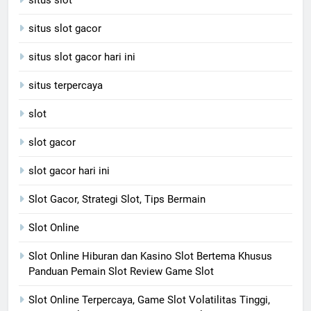
situs slot
situs slot gacor
situs slot gacor hari ini
situs terpercaya
slot
slot gacor
slot gacor hari ini
Slot Gacor, Strategi Slot, Tips Bermain
Slot Online
Slot Online Hiburan dan Kasino Slot Bertema Khusus
Panduan Pemain Slot Review Game Slot
Slot Online Terpercaya, Game Slot Volatilitas Tinggi,