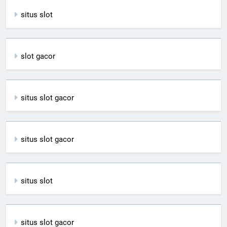
situs slot
slot gacor
situs slot gacor
situs slot gacor
situs slot
situs slot gacor