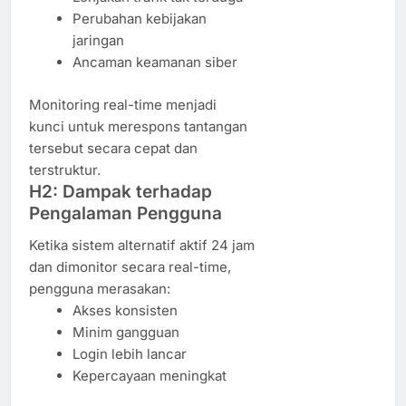
Perubahan kebijakan
jaringan
Ancaman keamanan siber
Monitoring real-time menjadi
kunci untuk merespons tantangan
tersebut secara cepat dan
terstruktur.
H2: Dampak terhadap
Pengalaman Pengguna
Ketika sistem alternatif aktif 24 jam
dan dimonitor secara real-time,
pengguna merasakan:
Akses konsisten
Minim gangguan
Login lebih lancar
Kepercayaan meningkat