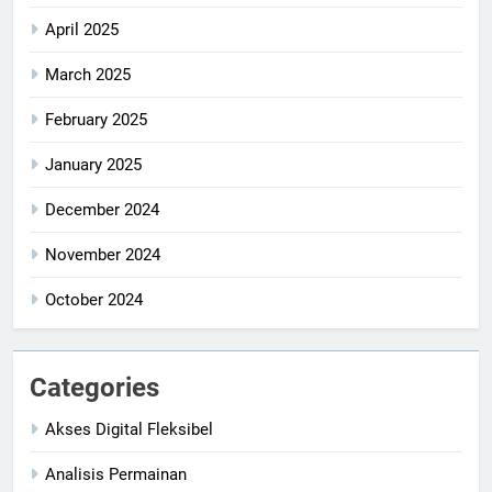
April 2025
March 2025
February 2025
January 2025
December 2024
November 2024
October 2024
Categories
Akses Digital Fleksibel
Analisis Permainan