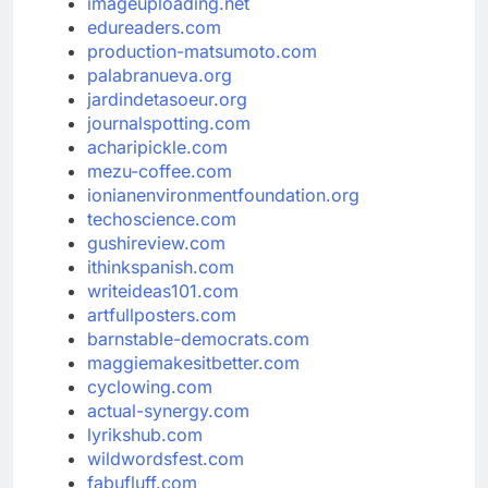
imageuploading.net
edureaders.com
production-matsumoto.com
palabranueva.org
jardindetasoeur.org
journalspotting.com
acharipickle.com
mezu-coffee.com
ionianenvironmentfoundation.org
techoscience.com
gushireview.com
ithinkspanish.com
writeideas101.com
artfullposters.com
barnstable-democrats.com
maggiemakesitbetter.com
cyclowing.com
actual-synergy.com
lyrikshub.com
wildwordsfest.com
fabufluff.com