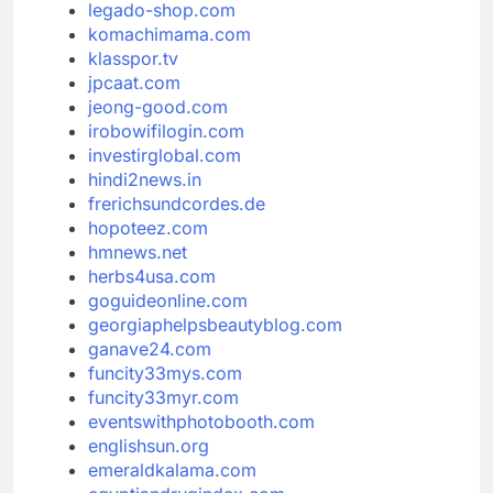
legado-shop.com
komachimama.com
klasspor.tv
jpcaat.com
jeong-good.com
irobowifilogin.com
investirglobal.com
hindi2news.in
frerichsundcordes.de
hopoteez.com
hmnews.net
herbs4usa.com
goguideonline.com
georgiaphelpsbeautyblog.com
ganave24.com
funcity33mys.com
funcity33myr.com
eventswithphotobooth.com
englishsun.org
emeraldkalama.com