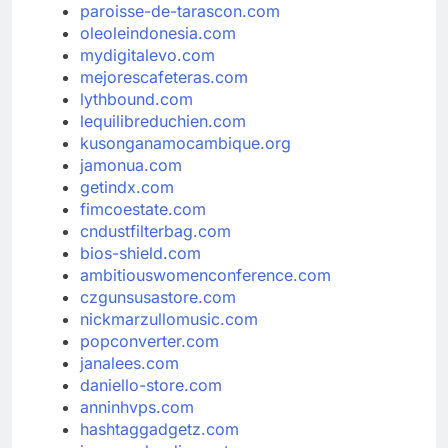
paroisse-de-tarascon.com
oleoleindonesia.com
mydigitalevo.com
mejorescafeteras.com
lythbound.com
lequilibreduchien.com
kusonganamocambique.org
jamonua.com
getindx.com
fimcoestate.com
cndustfilterbag.com
bios-shield.com
ambitiouswomenconference.com
czgunsusastore.com
nickmarzullomusic.com
popconverter.com
janalees.com
daniello-store.com
anninhvps.com
hashtaggadgetz.com