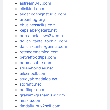
astream345.com
clinikind.com
audacedesignstudio.com
urbanflag.org
ebusinesstalks.com
kepalabergetarz.net
bornamelanews24.com
daiichi-tantei-tochigi.com
daiichi-tantei-gunma.com
retetedemamica.com
petvetfoodtips.com
poomasafire.com
stussyhoodies.net
eileenbell.com
studyabroadaids.net
stormfc.net
betflixpr.com
graham-grahamlaw.com
nirakle.com
timdaily-buy2sell.com