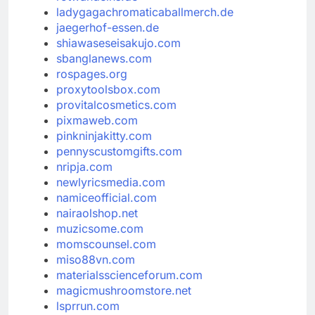
ladygagachromaticaballmerch.de
jaegerhof-essen.de
shiawaseseisakujo.com
sbanglanews.com
rospages.org
proxytoolsbox.com
provitalcosmetics.com
pixmaweb.com
pinkninjakitty.com
pennyscustomgifts.com
nripja.com
newlyricsmedia.com
namiceofficial.com
nairaolshop.net
muzicsome.com
momscounsel.com
miso88vn.com
materialsscienceforum.com
magicmushroomstore.net
lsprrun.com