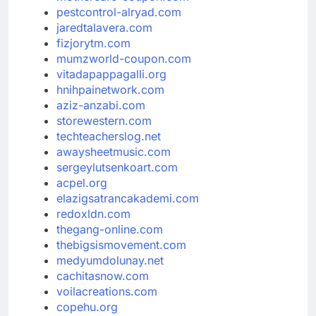
pestcontrol-alryad.com
jaredtalavera.com
fizjorytm.com
mumzworld-coupon.com
vitadapappagalli.org
hnihpainetwork.com
aziz-anzabi.com
storewestern.com
techteacherslog.net
awaysheetmusic.com
sergeylutsenkoart.com
acpel.org
elazigsatrancakademi.com
redoxldn.com
thegang-online.com
thebigsismovement.com
medyumdolunay.net
cachitasnow.com
voilacreations.com
copehu.org