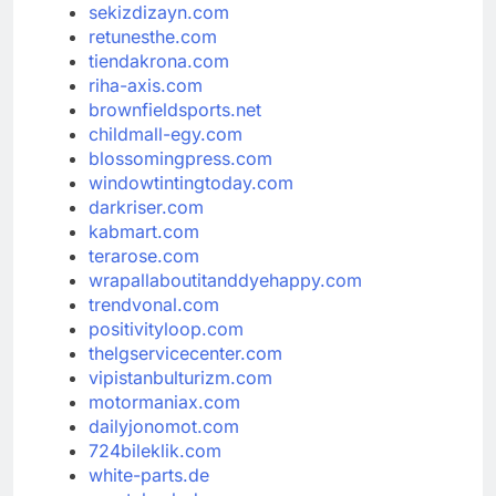
sekizdizayn.com
retunesthe.com
tiendakrona.com
riha-axis.com
brownfieldsports.net
childmall-egy.com
blossomingpress.com
windowtintingtoday.com
darkriser.com
kabmart.com
terarose.com
wrapallaboutitanddyehappy.com
trendvonal.com
positivityloop.com
thelgservicecenter.com
vipistanbulturizm.com
motormaniax.com
dailyjonomot.com
724bileklik.com
white-parts.de