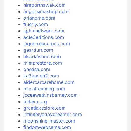
nimportnawak.com
angelisimashop.com
oriandme.com
fluerly.com
sphmnetwork.com
acte3editions.com
jaguarresources.com
geardurr.com
alsudaisoud.com
mimarestore.com
onetisa.com
ka2kadeh2.com
aldercarcarehome.com
mcsstreaming.com
jcceewatkinsbarney.com
bilkem.org
greatlakeslore.com
infinitelyadaydreamer.com
moonshine-master.com
findomwebcams.com