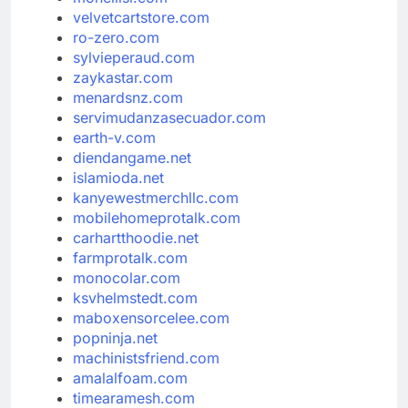
velvetcartstore.com
ro-zero.com
sylvieperaud.com
zaykastar.com
menardsnz.com
servimudanzasecuador.com
earth-v.com
diendangame.net
islamioda.net
kanyewestmerchllc.com
mobilehomeprotalk.com
carhartthoodie.net
farmprotalk.com
monocolar.com
ksvhelmstedt.com
maboxensorcelee.com
popninja.net
machinistsfriend.com
amalalfoam.com
timearamesh.com