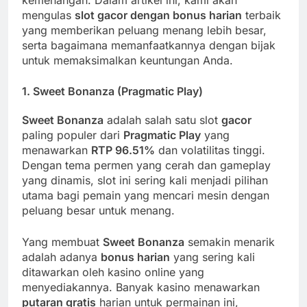
mengulas
slot gacor dengan bonus harian
terbaik
yang memberikan peluang menang lebih besar,
serta bagaimana memanfaatkannya dengan bijak
untuk memaksimalkan keuntungan Anda.
1.
Sweet Bonanza (Pragmatic Play)
Sweet Bonanza
adalah salah satu slot
gacor
paling populer dari
Pragmatic Play
yang
menawarkan
RTP 96.51%
dan volatilitas tinggi.
Dengan tema permen yang cerah dan gameplay
yang dinamis, slot ini sering kali menjadi pilihan
utama bagi pemain yang mencari mesin dengan
peluang besar untuk menang.
Yang membuat
Sweet Bonanza
semakin menarik
adalah adanya
bonus harian
yang sering kali
ditawarkan oleh kasino online yang
menyediakannya. Banyak kasino menawarkan
putaran gratis
harian untuk permainan ini,