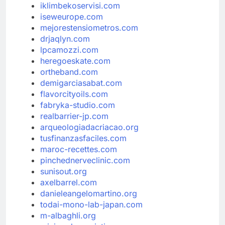
iklimbekoservisi.com
iseweurope.com
mejorestensiometros.com
drjaqlyn.com
lpcamozzi.com
heregoeskate.com
ortheband.com
demigarciasabat.com
flavorcityoils.com
fabryka-studio.com
realbarrier-jp.com
arqueologiadacriacao.org
tusfinanzasfaciles.com
maroc-recettes.com
pinchednerveclinic.com
sunisout.org
axelbarrel.com
danieleangelomartino.org
todai-mono-lab-japan.com
m-albaghli.org