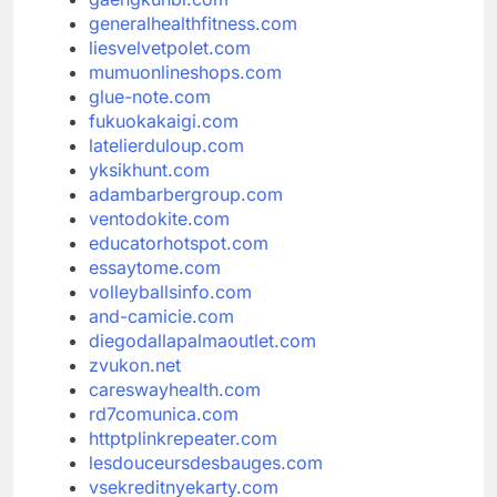
generalhealthfitness.com
liesvelvetpolet.com
mumuonlineshops.com
glue-note.com
fukuokakaigi.com
latelierduloup.com
yksikhunt.com
adambarbergroup.com
ventodokite.com
educatorhotspot.com
essaytome.com
volleyballsinfo.com
and-camicie.com
diegodallapalmaoutlet.com
zvukon.net
careswayhealth.com
rd7comunica.com
httptplinkrepeater.com
lesdouceursdesbauges.com
vsekreditnyekarty.com