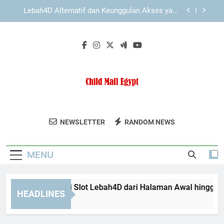
Skip
Panduan Akses Slot Lebah4D di Android dan iOS
to
content
Cara Menggunakan LAE138 Login untuk
Pengguna Baru
Panduan Navigasi Slot Lebah4D dari Halaman
Awal hingga Akun Siap Digunakan
Lebah4D Alternatif dan Keunggulan Akses yang
Lebih Fleksibel
Panduan Akses Slot Lebah4D di Android dan iOS
Child Mall Egypt
Dapatkan Perlengkapan Anak Terbaik Di
Cara Menggunakan LAE138 Login untuk
NEWSLETTER
RANDOM NEWS
Pengguna Baru
Child Mall Egypt.
MENU
anduan Navigasi Slot Lebah4D dari Halaman Awal hingga Aku
HEADLINES
 Months Ago