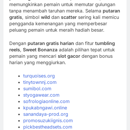
memungkinkan pemain untuk memutar gulungan
tanpa menambah taruhan mereka. Selama
putaran
gratis
, simbol
wild
dan
scatter
sering kali memicu
pengganda kemenangan yang memperbesar
peluang pemain untuk meraih hadiah besar.
Dengan
putaran gratis harian
dan fitur
tumbling
reels
,
Sweet Bonanza
adalah pilihan tepat untuk
pemain yang mencari
slot gacor
dengan bonus
harian yang menggiurkan.
turquoises.org
tinytownnj.com
sumibol.com
styogawear.com
sofrologiaonline.com
kpukabngawi.online
sanandaya-prod.org
promosuzukiignis.com
pickbestheadsets.com