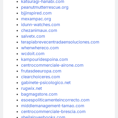
katsuragi-hanabi.com
peanutmutterrescue.org
bjjinspired.com
mexampac.org
idunn-watches.com
chezanimaux.com
salvetx.com
terapiabrevecentradaensoluciones.com
whenwhereco.com
wcdoit.com
kampouridespoina.com
centrocommerciale-airone.com
frutasdeeuropa.com
clearchoiceres.com
gabinete-psicologico.net
rugwix.net
bagmagstore.com
esoespoliticamenteincorrecto.com
middlemanagement-tamao.com
centrocommerciale-brescia.com
sheilalovesbooks.com