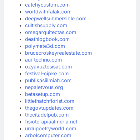
catchycustom.com
worldwithfalak.com
deepwellsubmersible.com
cultishsupply.com
omegarquitectas.com
deathlogbook.com
polymate3d.com
brucecroskeyrealestate.com
aui-techno.com
ozyavuztesisat.com
festival-cipke.com
publikasiilmiah.com
nepaletvous.org
betasetup.com
littlethatchflorist.com
thegovtupdates.com
thecitadelpub.com
fisioterapiaalmeria.net
urdupoetryworld.com
arbolcomputer.com