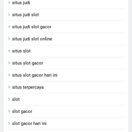
situs judi
situs judi slot
situs judi slot gacor
situs judi slot online
situs slot
situs slot gacor
situs slot gacor hari ini
situs terpercaya
slot
slot gacor
slot gacor hari ini