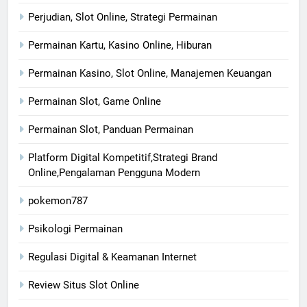
Perjudian, Slot Online, Strategi Permainan
Permainan Kartu, Kasino Online, Hiburan
Permainan Kasino, Slot Online, Manajemen Keuangan
Permainan Slot, Game Online
Permainan Slot, Panduan Permainan
Platform Digital Kompetitif,Strategi Brand
Online,Pengalaman Pengguna Modern
pokemon787
Psikologi Permainan
Regulasi Digital & Keamanan Internet
Review Situs Slot Online