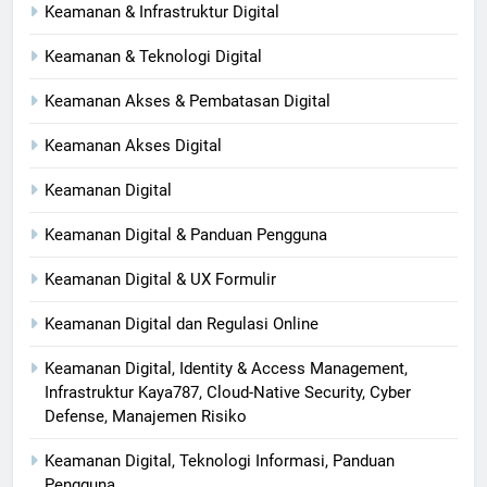
Keamanan & Infrastruktur Digital
Keamanan & Teknologi Digital
Keamanan Akses & Pembatasan Digital
Keamanan Akses Digital
Keamanan Digital
Keamanan Digital & Panduan Pengguna
Keamanan Digital & UX Formulir
Keamanan Digital dan Regulasi Online
Keamanan Digital, Identity & Access Management,
Infrastruktur Kaya787, Cloud-Native Security, Cyber
Defense, Manajemen Risiko
Keamanan Digital, Teknologi Informasi, Panduan
Pengguna