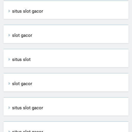
situs slot gacor
slot gacor
situs slot
slot gacor
situs slot gacor