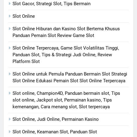
Slot Gacor, Strategi Slot, Tips Bermain
Slot Online
Slot Online Hiburan dan Kasino Slot Bertema Khusus
Panduan Pemain Slot Review Game Slot
Slot Online Terpercaya, Game Slot Volatilitas Tinggi,
Panduan Slot, Tips & Strategi Judi Online, Review
Platform Slot
Slot Online untuk Pemula Panduan Bermain Slot Strategi
Slot Online Edukasi Pemain Slot Slot Online Terpercaya
Slot online, Champion4D, Panduan bermain slot, Tips
slot online, Jackpot slot, Permainan kasino, Tips
kemenangan, Cara menang slot, Slot terpercaya
Slot Online, Judi Online, Permainan Kasino
Slot Online, Keamanan Slot, Panduan Slot