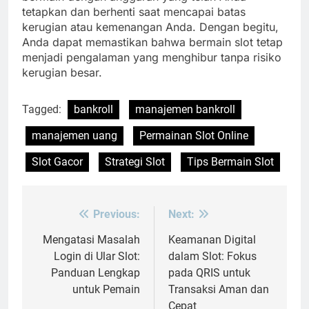
tetapkan dan berhenti saat mencapai batas
kerugian atau kemenangan Anda. Dengan begitu,
Anda dapat memastikan bahwa bermain slot tetap
menjadi pengalaman yang menghibur tanpa risiko
kerugian besar.
Tagged:
bankroll
manajemen bankroll
manajemen uang
Permainan Slot Online
Slot Gacor
Strategi Slot
Tips Bermain Slot
Previous:
Next:
Post
navigation
Mengatasi Masalah
Keamanan Digital
Login di Ular Slot:
dalam Slot: Fokus
Panduan Lengkap
pada QRIS untuk
untuk Pemain
Transaksi Aman dan
Cepat