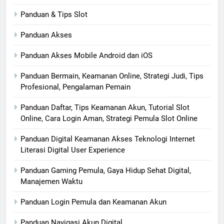
Panduan & Tips Slot
Panduan Akses
Panduan Akses Mobile Android dan iOS
Panduan Bermain, Keamanan Online, Strategi Judi, Tips
Profesional, Pengalaman Pemain
Panduan Daftar, Tips Keamanan Akun, Tutorial Slot
Online, Cara Login Aman, Strategi Pemula Slot Online
Panduan Digital Keamanan Akses Teknologi Internet
Literasi Digital User Experience
Panduan Gaming Pemula, Gaya Hidup Sehat Digital,
Manajemen Waktu
Panduan Login Pemula dan Keamanan Akun
Panduan Navigasi Akun Digital