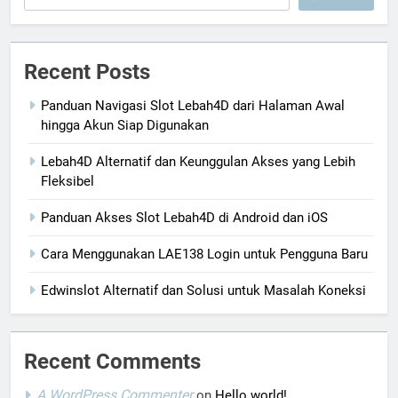
Recent Posts
Panduan Navigasi Slot Lebah4D dari Halaman Awal
hingga Akun Siap Digunakan
Lebah4D Alternatif dan Keunggulan Akses yang Lebih
Fleksibel
Panduan Akses Slot Lebah4D di Android dan iOS
Cara Menggunakan LAE138 Login untuk Pengguna Baru
Edwinslot Alternatif dan Solusi untuk Masalah Koneksi
Recent Comments
A WordPress Commenter
on
Hello world!